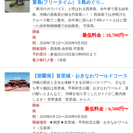
富島(フリータイム）３島めぐり...
「東洋のガラパゴス」と呼ばれる西表島、水牛車で渡る由布
島、沖縄の原風景が残る竹富島へ！！ 西表島では仲間川を
クルーズ船でご案内、水牛車に揺られて400メートルほど渡
った由布島植物園で自由散策。 竹富島...
開催
最低料金：18,700円〜
期
間
：2026年7月1日〜2026年9月30日
開催場所
：西表島 由布島 竹富島
予約受付
：参加日の10日前15時00分まで
最少催行人数
：1名様
【那覇発】首里城・おきなわワールドコース
沖縄の歴史と文化を体験できる日帰りバスツアー。 主な立
ち寄り施設は首里城、平和祈念公園、おきなわワールド、道
の駅いとまんなど。 沖縄を知り尽くしたガイドがご案内致
します！ 世界遺産「首里城」からス...
開催
最低料金：6,500円〜
期
間
：2026年6月1日〜2026年9月30日
開催場所
：■ 南部 ■ 首里城・平和祈念公園・おきなわワール
ド（玉泉洞...