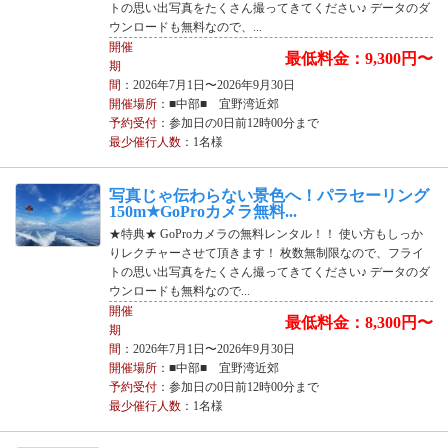
トの思い出写真をたくさん撮ってきてください♪ データのダ
ウンロードも無料なので、...
開催
最低料金：9,300円〜
期
間
：2026年7月1日〜2026年9月30日
開催場所
：■中部■ 宜野湾近郊
予約受付
：参加日の0日前12時00分まで
最少催行人数
：1名様
写真じゃ伝わらない景色へ！パラセーリング
150m★GoProカメラ無料...
★特典★ GoProカメラの無料レンタル！！ 使い方もしっか
りレクチャーさせて頂きます！ 枚数無制限なので、フライ
トの思い出写真をたくさん撮ってきてください♪ データのダ
ウンロードも無料なので...
開催
最低料金：8,300円〜
期
間
：2026年7月1日〜2026年9月30日
開催場所
：■中部■ 宜野湾近郊
予約受付
：参加日の0日前12時00分まで
最少催行人数
：1名様