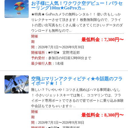
お子様に人気！ワクワク空デビュー！パラセ
ーリング100m★GoProカ...
★特典★ GoProカメラの無料レンタル！！ 使い方もしっか
りレクチャーさせて頂きます！ 枚数無制限なので、フライ
トの思い出写真をたくさん撮ってきてください♪ データのダ
ウンロードも無料なので...
開催
最低料金：7,300円〜
期
間
：2026年7月1日〜2026年9月30日
開催場所
：■中部■ 宜野湾近郊
予約受付
：参加日の0日前12時00分まで
最少催行人数
：1名様
空飛ぶマリンアクティビティ★今話題のフラ
イボード★！！
難しい？？いやいや！コツさえ掴めばハマる事間違いなし
！ 小さいジェットスキーでは無く、ココマリンでは、フラ
イボード専用ボートでできるので皆でボートに乗り込み体験
中会話もできちゃいます☆ ...
開催
最低料金：8,300円〜
期
間
：2026年7月1日〜2026年9月30日
開催場所
：■中部■ 宜野湾近郊