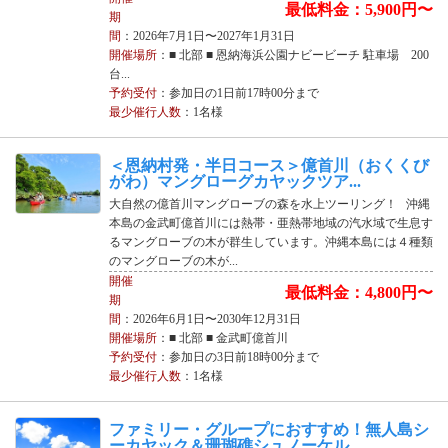
最低料金：5,900円〜
期
間
：2026年7月1日〜2027年1月31日
開催場所
：■ 北部 ■ 恩納海浜公園ナビービーチ 駐車場 200
台...
予約受付
：参加日の1日前17時00分まで
最少催行人数
：1名様
＜恩納村発・半日コース＞億首川（おくくび
がわ）マングローグカヤックツア...
大自然の億首川マングローブの森を水上ツーリング！ 沖縄
本島の金武町億首川には熱帯・亜熱帯地域の汽水域で生息す
るマングローブの木が群生しています。沖縄本島には４種類
のマングローブの木が...
開催
最低料金：4,800円〜
期
間
：2026年6月1日〜2030年12月31日
開催場所
：■ 北部 ■ 金武町億首川
予約受付
：参加日の3日前18時00分まで
最少催行人数
：1名様
ファミリー・グループにおすすめ！無人島シ
ーカヤック＆珊瑚礁シュノーケル...