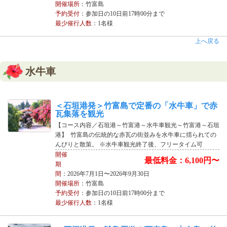
開催場所
：竹富島
予約受付
：参加日の10日前17時00分まで
最少催行人数
：1名様
上へ戻る
水牛車
＜石垣港発＞竹富島で定番の「水牛車」で赤
瓦集落を観光
【コース内容／石垣港～竹富港～水牛車観光～竹富港～石垣
港】 竹富島の伝統的な赤瓦の街並みを水牛車に揺られての
んびりと散策。 ※水牛車観光終了後、フリータイム可
開催
最低料金：6,100円〜
期
間
：2026年7月1日〜2026年9月30日
開催場所
：竹富島
予約受付
：参加日の10日前17時00分まで
最少催行人数
：1名様