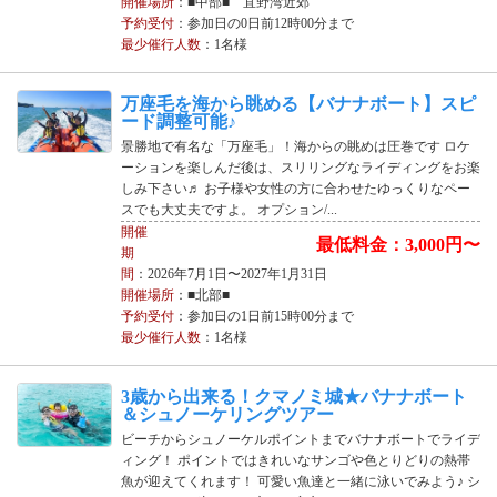
開催場所
：■中部■ 宜野湾近郊
予約受付
：参加日の0日前12時00分まで
最少催行人数
：1名様
万座毛を海から眺める【バナナボート】スピ
ード調整可能♪
景勝地で有名な「万座毛」！海からの眺めは圧巻です ロケ
ーションを楽しんだ後は、スリリングなライディングをお楽
しみ下さい♬ お子様や女性の方に合わせたゆっくりなペー
スでも大丈夫ですよ。 オプション/...
開催
最低料金：3,000円〜
期
間
：2026年7月1日〜2027年1月31日
開催場所
：■北部■
予約受付
：参加日の1日前15時00分まで
最少催行人数
：1名様
3歳から出来る！クマノミ城★バナナボート
＆シュノーケリングツアー
ビーチからシュノーケルポイントまでバナナボートでライデ
ィング！ ポイントではきれいなサンゴや色とりどりの熱帯
魚が迎えてくれます！ 可愛い魚達と一緒に泳いでみよう♪ シ