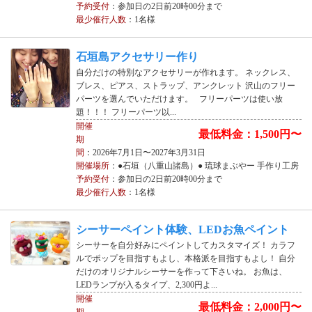
予約受付
：参加日の2日前20時00分まで
最少催行人数
：1名様
石垣島アクセサリー作り
自分だけの特別なアクセサリーが作れます。 ネックレス、
ブレス、ピアス、ストラップ、アンクレット 沢山のフリー
パーツを選んでいただけます。 フリーパーツは使い放
題！！！ フリーパーツ以...
開催
最低料金：1,500円〜
期
間
：2026年7月1日〜2027年3月31日
開催場所
：●石垣（八重山諸島）● 琉球まぶやー 手作り工房
予約受付
：参加日の2日前20時00分まで
最少催行人数
：1名様
シーサーペイント体験、LEDお魚ペイント
シーサーを自分好みにペイントしてカスタマイズ！ カラフ
ルでポップを目指すもよし、本格派を目指すもよし！ 自分
だけのオリジナルシーサーを作って下さいね。 お魚は、
LEDランプが入るタイプ、2,300円よ...
開催
最低料金：2,000円〜