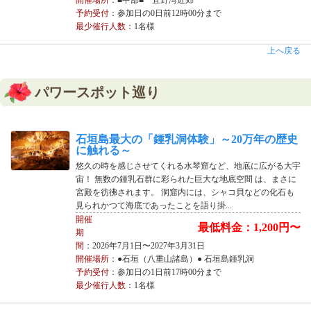
予約受付
：参加日の0日前12時00分まで
最少催行人数
：1名様
上へ戻る
パワースポット巡り
石垣島最大の「鍾乳洞体験」～20万年の歴史
に触れる～
悠久の時を感じさせてくれる水琴窟など、地底に広がる大宇
宙！ 無数の鍾乳石群に彩られた巨大な地底空間 は、まさに
宮殿を彷彿されます。 洞窟内には、シャコ貝などの化石も
見られかつて海底であったことを語り掛...
開催
最低料金：1,200円〜
期
間
：2026年7月1日〜2027年3月31日
開催場所
：●石垣（八重山諸島）● 石垣島鍾乳洞
予約受付
：参加日の1日前17時00分まで
最少催行人数
：1名様