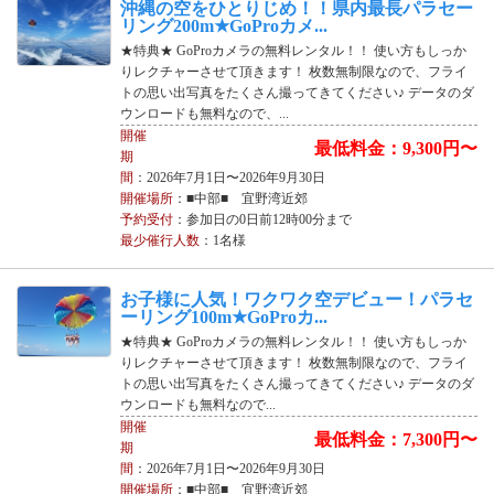
沖縄の空をひとりじめ！！県内最長パラセー
リング200m★GoProカメ...
★特典★ GoProカメラの無料レンタル！！ 使い方もしっか
りレクチャーさせて頂きます！ 枚数無制限なので、フライ
トの思い出写真をたくさん撮ってきてください♪ データのダ
ウンロードも無料なので、...
開催
最低料金：9,300円〜
期
間
：2026年7月1日〜2026年9月30日
開催場所
：■中部■ 宜野湾近郊
予約受付
：参加日の0日前12時00分まで
最少催行人数
：1名様
お子様に人気！ワクワク空デビュー！パラセ
ーリング100m★GoProカ...
★特典★ GoProカメラの無料レンタル！！ 使い方もしっか
りレクチャーさせて頂きます！ 枚数無制限なので、フライ
トの思い出写真をたくさん撮ってきてください♪ データのダ
ウンロードも無料なので...
開催
最低料金：7,300円〜
期
間
：2026年7月1日〜2026年9月30日
開催場所
：■中部■ 宜野湾近郊