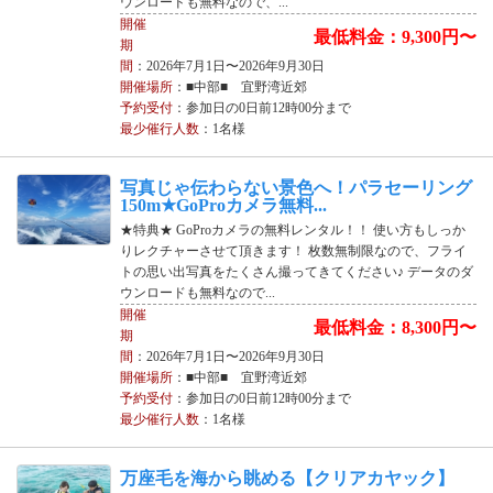
ウンロードも無料なので、...
開催
最低料金：9,300円〜
期
間
：2026年7月1日〜2026年9月30日
開催場所
：■中部■ 宜野湾近郊
予約受付
：参加日の0日前12時00分まで
最少催行人数
：1名様
写真じゃ伝わらない景色へ！パラセーリング
150m★GoProカメラ無料...
★特典★ GoProカメラの無料レンタル！！ 使い方もしっか
りレクチャーさせて頂きます！ 枚数無制限なので、フライ
トの思い出写真をたくさん撮ってきてください♪ データのダ
ウンロードも無料なので...
開催
最低料金：8,300円〜
期
間
：2026年7月1日〜2026年9月30日
開催場所
：■中部■ 宜野湾近郊
予約受付
：参加日の0日前12時00分まで
最少催行人数
：1名様
万座毛を海から眺める【クリアカヤック】