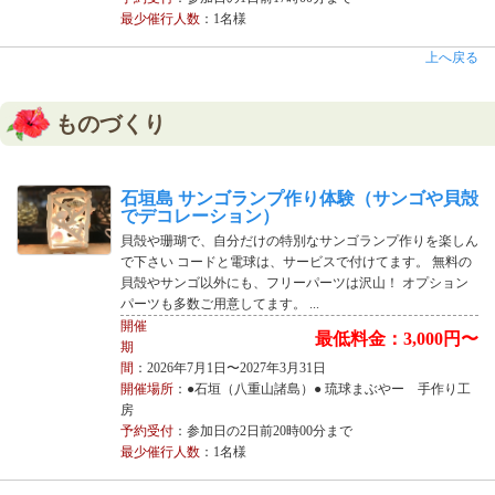
最少催行人数
：1名様
上へ戻る
ものづくり
石垣島 サンゴランプ作り体験（サンゴや貝殻
でデコレーション）
貝殻や珊瑚で、自分だけの特別なサンゴランプ作りを楽しん
で下さい コードと電球は、サービスで付けてます。 無料の
貝殻やサンゴ以外にも、フリーパーツは沢山！ オプション
パーツも多数ご用意してます。 ...
開催
最低料金：3,000円〜
期
間
：2026年7月1日〜2027年3月31日
開催場所
：●石垣（八重山諸島）● 琉球まぶやー 手作り工
房
予約受付
：参加日の2日前20時00分まで
最少催行人数
：1名様