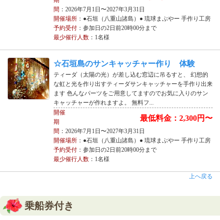
期
間
：2026年7月1日〜2027年3月31日
開催場所
：●石垣（八重山諸島）● 琉球まぶやー 手作り工房
予約受付
：参加日の2日前20時00分まで
最少催行人数
：1名様
☆石垣島のサンキャッチャー作り 体験
ティーダ（太陽の光）が差し込む窓辺に吊るすと、 幻想的
な虹と光を作り出すティーダサンキャッチャーを手作り出来
ます 色んなパーツをご用意してますのでお気に入りのサン
キャッチャーが作れますよ。 無料フ...
開催
最低料金：2,300円〜
期
間
：2026年7月1日〜2027年3月31日
開催場所
：●石垣（八重山諸島）● 琉球まぶやー 手作り工房
予約受付
：参加日の2日前20時00分まで
最少催行人数
：1名様
上へ戻る
乗船券付き