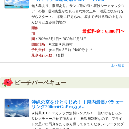
無人島あり、洞窟あり。サンゴ礁の海へ冒険シーカヤックツ
アーの旅 珊瑚礁豊かな真っ青な海の上を、潮風に吹かれな
がらスタート。 海鳥に迎えられ、底まで透ける海の上をの
んびりと進み目的地の...
開催
最低料金：6,800円〜
期
間
：2026年6月1日〜2030年12月31日
開催場所
：■ 北部 ■ 恩納村
予約受付
：参加日の3日前19時00分まで
最少催行人数
：1名様
上へ戻る
ビーチバーベキュー
沖縄の空をひとりじめ！！県内最長パラセー
リング200m★GoProカメ...
★特典★ GoProカメラの無料レンタル！！ 使い方もしっか
りレクチャーさせて頂きます！ 枚数無制限なので、フライ
トの思い出写真をたくさん撮ってきてください♪ データのダ