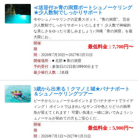
≪送迎付≫青の洞窟ボートシュノーケリング
★少人数制でしっかりサポート
今やシュノーケリングの定番スポット、“青の洞窟”。 完全
少人数制でしっかりサポートいたします！ 少人数で神秘的
な美しさをゆったり楽しみましょう♪ 沖縄「青の洞窟」を最
大限にお...
開催
最低料金：7,700円〜
期
間
：2026年7月20日〜2027年3月31日
開催場所
：■ 北部 ■ 青の洞窟
予約受付
：参加日の2日前18時00分まで
最少催行人数
：2名様
3歳から出来る！クマノミ城★バナナボート
＆シュノーケリングツアー
ビーチからシュノーケルポイントまでバナナボートでライデ
ィング！ ポイントではきれいなサンゴや色とりどりの熱帯
魚が迎えてくれます！ 可愛い魚達と一緒に泳いでみよう♪ シ
ュノーケルが初めての方もご安心くだ...
開催
最低料金：5,900円〜
期
間
：2026年7月1日〜2027年1月31日