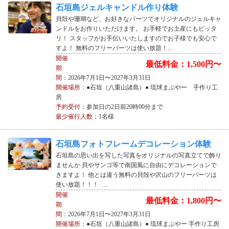
石垣島ジェルキャンドル作り体験
貝殻や珊瑚など、お好きなパーツでオリジナルのジェルキャ
ンドルをお作りいただけます。 お手軽でお土産にもピッタ
リ！ スタッフがお手伝いいたしますのでお子様でも安心で
すよ！ 無料のフリーパーツは使い放題！...
開催
最低料金：1,500円〜
期
間
：2026年7月1日〜2027年3月31日
開催場所
：●石垣（八重山諸島）● 琉球まぶやー 手作り工
房
予約受付
：参加日の2日前20時00分まで
最少催行人数
：1名様
石垣島フォトフレームデコレーション体験
石垣島の思い出を写した写真をオリジナルの写真立てで飾り
ませんか 貝やサンゴ等で南国風に自由にデコレーションで
きますよ！ 他とは違う無料の貝殻や沢山のフリーパーツは
使い放題！！！ ...
開催
最低料金：1,800円〜
期
間
：2026年7月1日〜2027年3月31日
開催場所
：●石垣（八重山諸島）● 琉球まぶやー 手作り工房