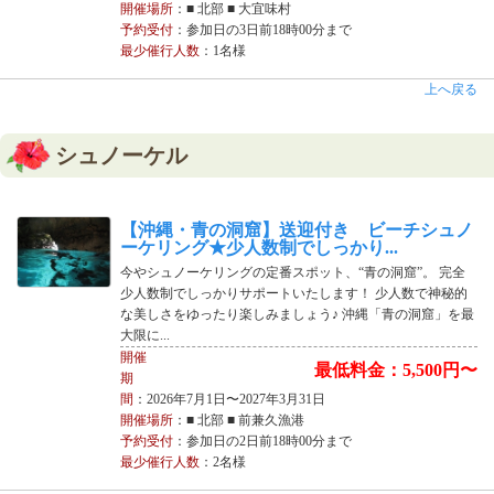
開催場所
：■ 北部 ■ 大宜味村
予約受付
：参加日の3日前18時00分まで
最少催行人数
：1名様
上へ戻る
シュノーケル
【沖縄・青の洞窟】送迎付き ビーチシュノ
ーケリング★少人数制でしっかり...
今やシュノーケリングの定番スポット、“青の洞窟”。 完全
少人数制でしっかりサポートいたします！ 少人数で神秘的
な美しさをゆったり楽しみましょう♪ 沖縄「青の洞窟」を最
大限に...
開催
最低料金：5,500円〜
期
間
：2026年7月1日〜2027年3月31日
開催場所
：■ 北部 ■ 前兼久漁港
予約受付
：参加日の2日前18時00分まで
最少催行人数
：2名様