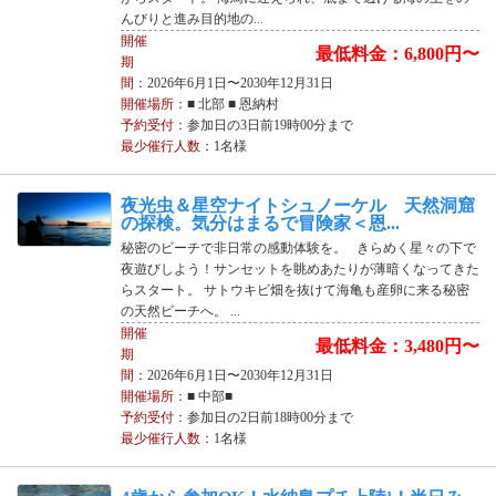
んびりと進み目的地の...
開催
最低料金：6,800円〜
期
間
：2026年6月1日〜2030年12月31日
開催場所
：■ 北部 ■ 恩納村
予約受付
：参加日の3日前19時00分まで
最少催行人数
：1名様
夜光虫＆星空ナイトシュノーケル 天然洞窟
の探検。気分はまるで冒険家＜恩...
秘密のビーチで非日常の感動体験を。 きらめく星々の下で
夜遊びしよう！サンセットを眺めあたりが薄暗くなってきた
らスタート。 サトウキビ畑を抜けて海亀も産卵に来る秘密
の天然ビーチへ。 ...
開催
最低料金：3,480円〜
期
間
：2026年6月1日〜2030年12月31日
開催場所
：■ 中部■
予約受付
：参加日の2日前18時00分まで
最少催行人数
：1名様