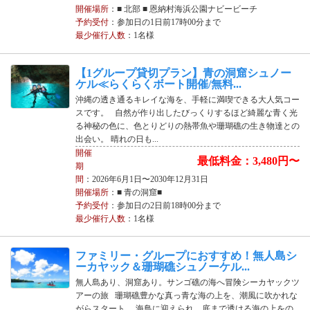
開催場所
：■ 北部 ■ 恩納村海浜公園ナビービーチ
予約受付
：参加日の1日前17時00分まで
最少催行人数
：1名様
【1グループ貸切プラン】青の洞窟シュノー
ケル≪らくらくボート開催/無料...
沖縄の透き通るキレイな海を、手軽に満喫できる大人気コー
スです。 自然が作り出したびっくりするほど綺麗な青く光
る神秘の色に、色とりどりの熱帯魚や珊瑚礁の生き物達との
出会い。 晴れの日も...
開催
最低料金：3,480円〜
期
間
：2026年6月1日〜2030年12月31日
開催場所
：■ 青の洞窟■
予約受付
：参加日の2日前18時00分まで
最少催行人数
：1名様
ファミリー・グループにおすすめ！無人島シ
ーカヤック＆珊瑚礁シュノーケル...
無人島あり、洞窟あり。サンゴ礁の海へ冒険シーカヤックツ
アーの旅 珊瑚礁豊かな真っ青な海の上を、潮風に吹かれな
がらスタート。 海鳥に迎えられ、底まで透ける海の上をの