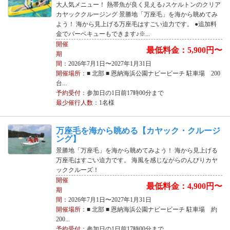
大人気メニュー！ 熱帯魚が良く見える♪スケルトンのクリア
カヤッククルージング 景勝地「万座毛」を海から眺めてみ
よう！ 海から見上げる万座毛はすごい迫力です。 ●追加料
金でバーベキューもできます♪※...
開催
最低料金：5,900円〜
期
間
：2026年7月1日〜2027年1月31日
開催場所
：■ 北部 ■ 恩納海浜公園ナビービーチ 駐車場 200
台...
予約受付
：参加日の1日前17時00分まで
最少催行人数
：1名様
万座毛を海から眺める【カヤック・クルージ
ング】
景勝地「万座毛」を海から眺めてみよう！ 海から見上げる
万座毛はすごい迫力です。 海風を感じながらのんびりカヤ
ッククルーズ！
開催
最低料金：4,900円〜
期
間
：2026年7月1日〜2027年1月31日
開催場所
：■ 北部 ■ 恩納海浜公園ナビービーチ 駐車場 約
200...
予約受付
：参加日の1日前17時00分まで