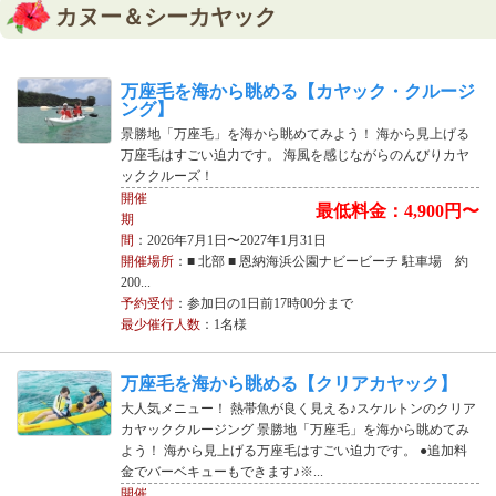
カヌー＆シーカヤック
万座毛を海から眺める【カヤック・クルージ
ング】
景勝地「万座毛」を海から眺めてみよう！ 海から見上げる
万座毛はすごい迫力です。 海風を感じながらのんびりカヤ
ッククルーズ！
開催
最低料金：4,900円〜
期
間
：2026年7月1日〜2027年1月31日
開催場所
：■ 北部 ■ 恩納海浜公園ナビービーチ 駐車場 約
200...
予約受付
：参加日の1日前17時00分まで
最少催行人数
：1名様
万座毛を海から眺める【クリアカヤック】
大人気メニュー！ 熱帯魚が良く見える♪スケルトンのクリア
カヤッククルージング 景勝地「万座毛」を海から眺めてみ
よう！ 海から見上げる万座毛はすごい迫力です。 ●追加料
金でバーベキューもできます♪※...
開催