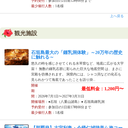
予約受付
：参加日の2日前12時00分まで
最少催行人数
：1名様
上へ戻る
観光施設
石垣島最大の「鍾乳洞体験」～20万年の歴史
に触れる～
悠久の時を感じさせてくれる水琴窟など、地底に広がる大宇
宙！ 無数の鍾乳石群に彩られた巨大な地底空間 は、まさに
宮殿を彷彿されます。 洞窟内には、シャコ貝などの化石も
見られかつて海底であったことを語り掛...
開催
最低料金：1,200円〜
期
間
：2026年7月1日〜2027年3月31日
開催場所
：●石垣（八重山諸島）● 石垣島鍾乳洞
予約受付
：参加日の1日前17時00分まで
最少催行人数
：1名様
【那覇発】古宇利島・今帰仁城跡美ら海コー