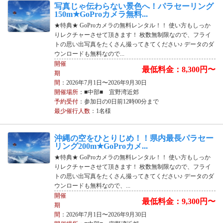
写真じゃ伝わらない景色へ！パラセーリング
150m★GoProカメラ無料...
★特典★ GoProカメラの無料レンタル！！ 使い方もしっか
りレクチャーさせて頂きます！ 枚数無制限なので、フライ
トの思い出写真をたくさん撮ってきてください♪ データのダ
ウンロードも無料なので...
開催
最低料金：8,300円〜
期
間
：2026年7月1日〜2026年9月30日
開催場所
：■中部■ 宜野湾近郊
予約受付
：参加日の0日前12時00分まで
最少催行人数
：1名様
沖縄の空をひとりじめ！！県内最長パラセー
リング200m★GoProカメ...
★特典★ GoProカメラの無料レンタル！！ 使い方もしっか
りレクチャーさせて頂きます！ 枚数無制限なので、フライ
トの思い出写真をたくさん撮ってきてください♪ データのダ
ウンロードも無料なので、...
開催
最低料金：9,300円〜
期
間
：2026年7月1日〜2026年9月30日