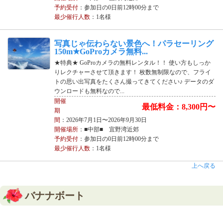
予約受付
：参加日の0日前12時00分まで
最少催行人数
：1名様
写真じゃ伝わらない景色へ！パラセーリング
150m★GoProカメラ無料...
★特典★ GoProカメラの無料レンタル！！ 使い方もしっか
りレクチャーさせて頂きます！ 枚数無制限なので、フライ
トの思い出写真をたくさん撮ってきてください♪ データのダ
ウンロードも無料なので...
開催
最低料金：8,300円〜
期
間
：2026年7月1日〜2026年9月30日
開催場所
：■中部■ 宜野湾近郊
予約受付
：参加日の0日前12時00分まで
最少催行人数
：1名様
上へ戻る
バナナボート