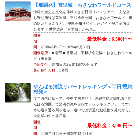
【那覇発】首里城・おきなわワールドコース
沖縄の歴史と文化を体験できる日帰りバスツアー。 主な立
ち寄り施設は首里城、平和祈念公園、おきなわワールド、道
の駅いとまんなど。 沖縄を知り尽くしたガイドがご案内致
します！ 世界遺産「首里城」からス...
開催
最低料金：6,500円〜
期
間
：2026年6月1日〜2026年9月30日
開催場所
：■ 南部 ■ 首里城・平和祈念公園・おきなわワール
ド（玉泉洞...
予約受付
：参加日の2日前12時00分まで
最少催行人数
：1名様
やんばる清流リバートレッキング＜半日/恩納
村発＞
少年時代に戻って、夢中で川遊び！ 沖縄本島北部地域「や
んばる地区」で清流の滝を目指すトレッキングツアーです。
水の透き通る川を進み、道中では貴重な動植物を見ながら、
大自然の中の非日常...
開催
最低料金：3,980円〜
期
間
：2026年6月1日〜2030年12月31日