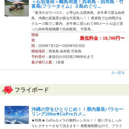
＜石垣港発＞離島周遊！西表島・由布島・竹
富島(フリータイム）３島めぐり...
「東洋のガラパゴス」と呼ばれる西表島、水牛車で渡る由布
島、沖縄の原風景が残る竹富島へ！！ 西表島では仲間川を
クルーズ船でご案内、水牛車に揺られて400メートルほど渡
った由布島植物園で自由散策。 竹富島...
開催
最低料金：18,700円〜
期
間
：2026年7月1日〜2026年9月30日
開催場所
：西表島 由布島 竹富島
予約受付
：参加日の10日前15時00分まで
最少催行人数
：1名様
上へ戻る
フライボード
沖縄の空をひとりじめ！！県内最長パラセー
リング200m★GoProカメ...
★特典★ GoProカメラの無料レンタル！！ 使い方もしっか
りレクチャーさせて頂きます！ 枚数無制限なので、フライ