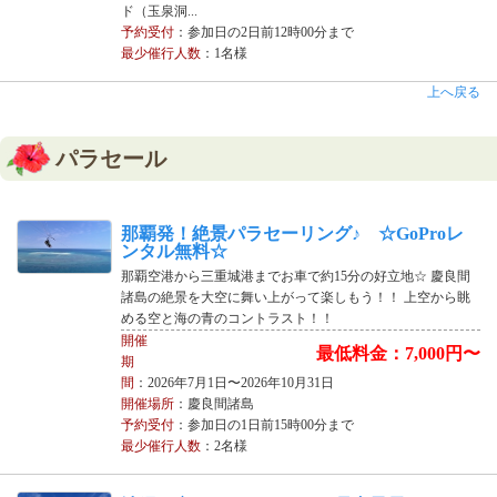
ド（玉泉洞...
予約受付
：参加日の2日前12時00分まで
最少催行人数
：1名様
上へ戻る
パラセール
那覇発！絶景パラセーリング♪ ☆GoProレ
ンタル無料☆
那覇空港から三重城港までお車で約15分の好立地☆ 慶良間
諸島の絶景を大空に舞い上がって楽しもう！！ 上空から眺
める空と海の青のコントラスト！！
開催
最低料金：7,000円〜
期
間
：2026年7月1日〜2026年10月31日
開催場所
：慶良間諸島
予約受付
：参加日の1日前15時00分まで
最少催行人数
：2名様