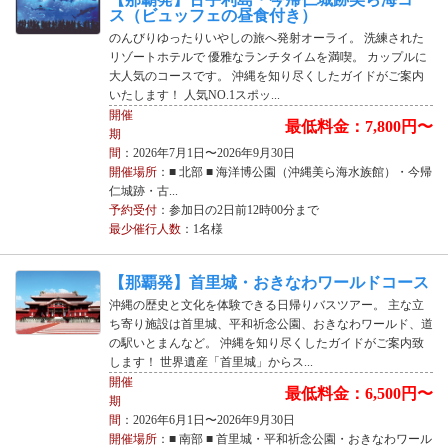
ス（ビュッフェの昼食付き）
のんびりゆったりいやしの旅へ発射オーライ。 洗練された
リゾートホテルで 優雅なランチタイムを満喫。 カップルに
大人気のコースです。 沖縄を知り尽くしたガイドがご案内
いたします！ 人気NO.1スポッ...
開催
最低料金：7,800円〜
期
間
：2026年7月1日〜2026年9月30日
開催場所
：■ 北部 ■ 海洋博公園（沖縄美ら海水族館）・今帰
仁城跡・古...
予約受付
：参加日の2日前12時00分まで
最少催行人数
：1名様
【那覇発】首里城・おきなわワールドコース
沖縄の歴史と文化を体験できる日帰りバスツアー。 主な立
ち寄り施設は首里城、平和祈念公園、おきなわワールド、道
の駅いとまんなど。 沖縄を知り尽くしたガイドがご案内致
します！ 世界遺産「首里城」からス...
開催
最低料金：6,500円〜
期
間
：2026年6月1日〜2026年9月30日
開催場所
：■ 南部 ■ 首里城・平和祈念公園・おきなわワール