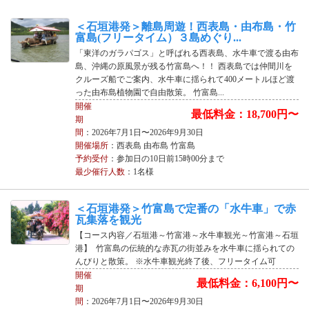
＜石垣港発＞離島周遊！西表島・由布島・竹
富島(フリータイム）３島めぐり...
「東洋のガラパゴス」と呼ばれる西表島、水牛車で渡る由布
島、沖縄の原風景が残る竹富島へ！！ 西表島では仲間川を
クルーズ船でご案内、水牛車に揺られて400メートルほど渡
った由布島植物園で自由散策。 竹富島...
開催
最低料金：18,700円〜
期
間
：2026年7月1日〜2026年9月30日
開催場所
：西表島 由布島 竹富島
予約受付
：参加日の10日前15時00分まで
最少催行人数
：1名様
＜石垣港発＞竹富島で定番の「水牛車」で赤
瓦集落を観光
【コース内容／石垣港～竹富港～水牛車観光～竹富港～石垣
港】 竹富島の伝統的な赤瓦の街並みを水牛車に揺られての
んびりと散策。 ※水牛車観光終了後、フリータイム可
開催
最低料金：6,100円〜
期
間
：2026年7月1日〜2026年9月30日