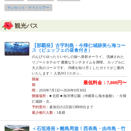
サンセット・ナイトツアー
観光バス
【那覇発】古宇利島・今帰仁城跡美ら海コー
ス（ビュッフェの昼食付き）
のんびりゆったりいやしの旅へ発射オーライ。 洗練された
リゾートホテルで 優雅なランチタイムを満喫。 カップルに
大人気のコースです。 沖縄を知り尽くしたガイドがご案内
いたします！ 人気NO.1スポッ...
開催
最低料金：7,800円〜
期
間
：2026年7月1日〜2026年9月30日
開催場所
：■ 北部 ■ 海洋博公園（沖縄美ら海水族館）・今帰
仁城跡・古...
予約受付
：参加日の2日前12時00分まで
最少催行人数
：1名様
＜石垣港発＞離島周遊！西表島・由布島・竹