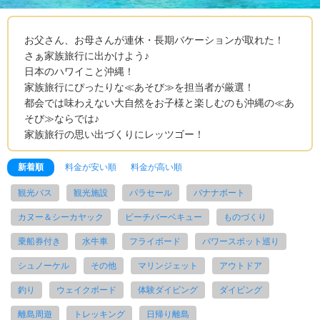
お父さん、お母さんが連休・長期バケーションが取れた！
さぁ家族旅行に出かけよう♪
日本のハワイこと沖縄！
家族旅行にぴったりな≪あそび≫を担当者が厳選！
都会では味わえない大自然をお子様と楽しむのも沖縄の≪あ
そび≫ならでは♪
家族旅行の思い出づくりにレッツゴー！
新着順
料金が安い順
料金が高い順
観光バス
観光施設
パラセール
バナナボート
カヌー＆シーカヤック
ビーチバーベキュー
ものづくり
乗船券付き
水牛車
フライボード
パワースポット巡り
シュノーケル
その他
マリンジェット
アウトドア
釣り
ウェイクボード
体験ダイビング
ダイビング
離島周遊
トレッキング
日帰り離島