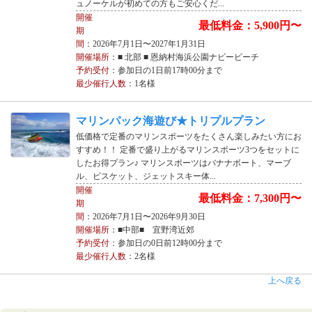
ュノーケルが初めての方もご安心くだ...
開催
最低料金：5,900円〜
期
間
：2026年7月1日〜2027年1月31日
開催場所
：■ 北部 ■ 恩納村海浜公園ナビービーチ
予約受付
：参加日の1日前17時00分まで
最少催行人数
：1名様
マリンパック海遊び★トリプルプラン
低価格で定番のマリンスポーツをたくさん楽しみたい方にお
すすめ！！ 定番で盛り上がるマリンスポーツ3つをセットに
したお得プラン♪ マリンスポーツはバナナボート、マーブ
ル、ビスケット、ジェットスキー体...
開催
最低料金：7,300円〜
期
間
：2026年7月1日〜2026年9月30日
開催場所
：■中部■ 宜野湾近郊
予約受付
：参加日の0日前12時00分まで
最少催行人数
：2名様
上へ戻る