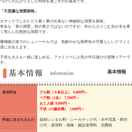
つけてのんびりとした時間を過ごすのが最高です。
「不思議な洞窟探検」
カヤックでしかたどり着く事の出来ない神秘的な洞窟を探検。
有名な「青の洞窟」程の青さではないのですが、外から入りこむ光が水を青
く照らし幻想的な洞窟です。
珊瑚礁の海でのシュノーケルでは、色鮮やかな熱帯魚や可愛らしいクマノミ
達に出会えます。
子供も大人も一緒に楽しめる。ファミリーに人気の半日遊びの冒険ツアーで
す。
基本情報
参加料金
グル割（３名以上） 6,800円～
ペア割（2名） 7,500円～
お１人様 9,800円～
子供（15歳未満） 5,800円～
料金に含まれるもの
器材レンタル料・シーカヤック代・水中写真・餌付
け代・講習料・保険・施設使用料、消費税