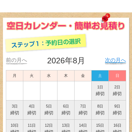
2026年8月
前の月へ
次の月へ
月
火
水
木
金
土
日
1日
2日
締切
締切
3日
4日
5日
6日
7日
8日
9日
締切
締切
締切
締切
締切
締切
締切
10日
11日
12日
13日
14日
15日
16日
締切
締切
締切
締切
締切
締切
締切