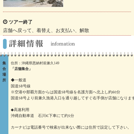
ツアー終了
店舗へ戻って、着替え、お支払い、解散
集
住所：沖縄県恩納村前兼久149
合
「店舗集合」
場
所
◆一般道
国道58号線
※空港や那覇方面からは国道58号線を名護方面へ北上し約60分
国道58号より前兼久漁港入口を通り越してすぐ右手側が店舗になりま
◆高速利用
沖縄自動車道 石川IC下車にて約5分
カーナビは電話番号で検索が出来ない際には住所で設定して下さい。