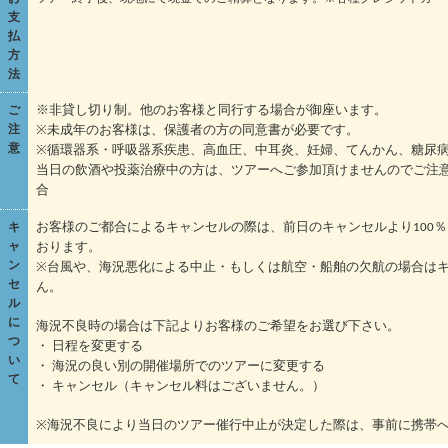
支
払
方
法
ご
※非貸し切り制。他のお客様と同行する場合が御座います。
注
※未成年のお客様は、保護者の方の同意書が必要です。
意
※循環器系・呼吸器系疾患、高血圧、中耳炎、妊婦、てんかん、糖尿
当日の飲酒や投薬治療中の方は、ツアーへご参加頂けませんのでご注
合
キ
お客様のご都合によるキャンセルの際は、前日のキャンセルより100
ャ
おります。
ン
※台風や、海況悪化による中止・もしくは航空・船舶の欠航の場合は
セ
ん。
ル
に
海況不良時の場合は下記よりお客様のご希望をお選び下さい。
つ
・ 日程を変更する
い
・ 海況の良い別の開催場所でのツアーに変更する
て
・ キャンセル（キャンセル料はございません。）
※海況不良により当日のツアー催行中止が決定した際は、事前に携帯