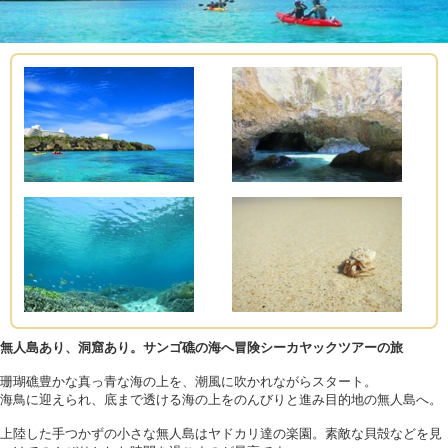
無人島あり、洞窟あり。サンゴ礁の海へ冒険シーカヤックツアーの旅
珊瑚礁豊かな真っ青な海の上を、潮風に吹かれながらスタート。
海鳥に迎えられ、底まで透ける海の上をのんびりと進み目的地の無人島へ。
上陸した手つかずの小さな無人島はヤドカリ達の楽園。素敵な貝殻などを見