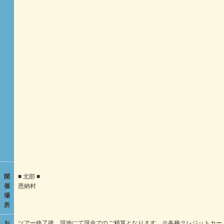
開
■ 北部 ■
催
恩納村
場
所
お
ツアー終了後、現地にて現金でのご精算となります。※各種クレジットカー