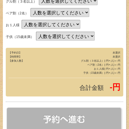
グル割（３名以上）
ペア割（2名）
お１人様
子供（15歳未満）
【予約日】
未選択
【時間帯】
未選択
【参加人数】
グル割（３名以上）(-円×-人)＝-円
ペア割（2名）(-円×-人)＝-円
お１人様(-円×-人)＝-円
子供（15歳未満）(-円×-人)＝-円
-円
合計金額