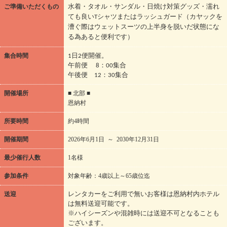
ご準備いただくもの
水着・タオル・サンダル・日焼け対策グッズ・濡れ
ても良いTシャツまたはラッシュガード（カヤックを
漕ぐ際はウェットスーツの上半身を脱いだ状態にな
る為あると便利です）
集合時間
1日2便開催。
午前便 8：00集合
午後便 12：30集合
開催場所
■ 北部 ■
恩納村
所要時間
約4時間
開催期間
2026年6月1日 ～ 2030年12月31日
最少催行人数
1名様
参加条件
対象年齢：4歳以上～65歳位迄
送迎
レンタカーをご利用で無いお客様は恩納村内ホテル
は無料送迎可能です。
※ハイシーズンや混雑時には送迎不可となることも
ございます。