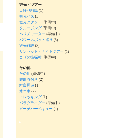
観光・ツアー
日帰り離島
(1)
観光バス
(3)
観光タクシー
(準備中)
クルージング
(準備中)
ヘリチャーター
(準備中)
パワースポット巡り
(3)
観光施設
(3)
サンセット・ナイトツアー
(1)
コザの街探検
(準備中)
その他
その他
(準備中)
乗船券付き
(2)
離島周遊
(1)
水牛車
(2)
トレッキング
(1)
パラグライダー
(準備中)
ビーチバーベキュー
(4)