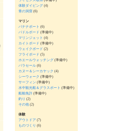
ライセンス取得
(準備中)
体験ダイビング
(4)
青の洞窟
(6)
マリン
バナナボート
(6)
パドルボード
(準備中)
マリンジェット
(4)
カイトボード
(準備中)
終
ウェイクボード
(2)
フライボード
(5)
ホエールウォッチング
(準備中)
パラセール
(6)
カヌー＆シーカヤック
(4)
シーウォーク
(準備中)
サーフィン
(準備中)
水中観光船＆グラスボート
(準備中)
船舶免許
(準備中)
釣り
(2)
その他
(2)
体験
アウトドア
(7)
ものづくり
(6)