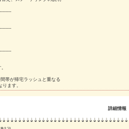
--------
--------
--------
す。
時間帯が帰宅ラッシュと重なる
となります。
詳細情報
兼久59