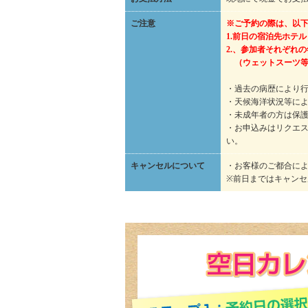
ご注意
※ご予約の際は、以
1.前日の宿泊先ホテル
2.、参加者それぞれ
（ウェットスーツ等
・過去の病歴により
・天候海洋状況等に
・未成年者の方は保
・お申込みはリクエ
い。
キャンセルについて
・お客様のご都合によ
※前日まではキャン