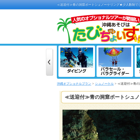
≪送迎付≫青の洞窟ボートシュノーケリング★少人数制で
沖縄オプショナルプラン
>
シュノーケル
> ≪送迎付≫青
≪送迎付≫青の洞窟ボートシュノ