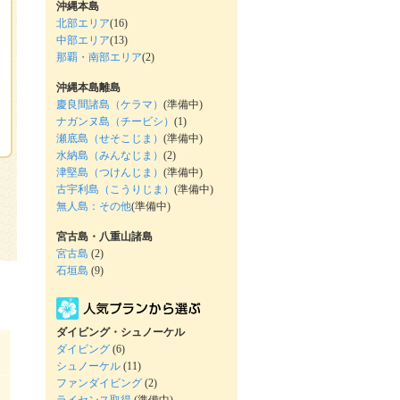
沖縄本島
北部エリア
(16)
中部エリア
(13)
那覇・南部エリア
(2)
沖縄本島離島
慶良間諸島（ケラマ）
(準備中)
ナガンヌ島（チービシ）
(1)
瀬底島（せそこじま）
(準備中)
水納島（みんなじま）
(2)
津堅島（つけんじま）
(準備中)
古宇利島（こうりじま）
(準備中)
無人島：その他
(準備中)
宮古島・八重山諸島
宮古島
(2)
石垣島
(9)
ダイビング・シュノーケル
ダイビング
(6)
シュノーケル
(11)
ファンダイビング
(2)