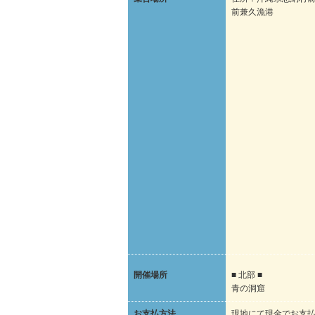
前兼久漁港
開催場所
■ 北部 ■
青の洞窟
お支払方法
現地にて現金でお支