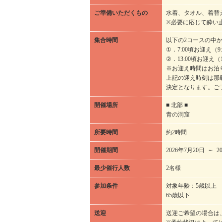
ご準備いただくもの
水着、タオル、着替
※必要に応じて酔い
集合時間
以下の2コースの中
①．7:00頃お迎え（9
②．13:00頃お迎え（
※お迎え時間はお泊
上記の迎え時刻は那
決定となります。ご
開催場所
■ 北部 ■
青の洞窟
所要時間
約2時間
開催期間
2026年7月20日 ～ 2
最少催行人数
2名様
参加条件
対象年齢：5歳以上
65歳以下
送迎
送迎ご希望の場合は