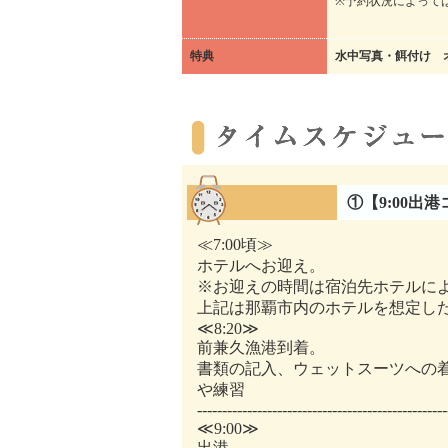
※予約状況によって
特典
水中写真・餌付け 
①【9:00出
≪7:00頃≫
ホテルへお迎え。
※お迎えの時間は宿泊先ホテルに
上記は那覇市内のホテルを想定し
≪8:20≫
前兼久漁港到着。
書類の記入、ウェットスーツへの
や練習
--------------------------------------------------
≪9:00≫
出港