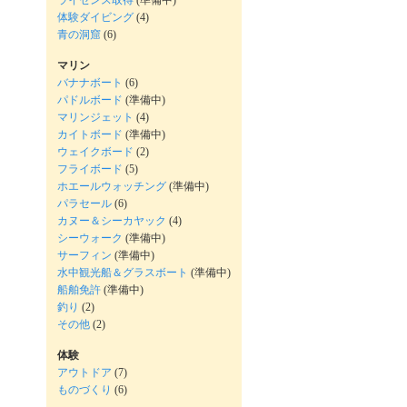
ライセンス取得
(準備中)
体験ダイビング
(4)
青の洞窟
(6)
マリン
バナナボート
(6)
パドルボード
(準備中)
マリンジェット
(4)
カイトボード
(準備中)
ウェイクボード
(2)
フライボード
(5)
ホエールウォッチング
(準備中)
パラセール
(6)
カヌー＆シーカヤック
(4)
シーウォーク
(準備中)
サーフィン
(準備中)
水中観光船＆グラスボート
(準備中)
船舶免許
(準備中)
釣り
(2)
その他
(2)
体験
アウトドア
(7)
ものづくり
(6)