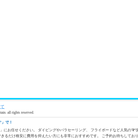
いて
l rights reserved.
す」で！
す」にお任せください。
ダイビング
や
パラセーリング
、
フライボード
など人気の
マ
できるだけ格安に費用を抑えたい方にも非常におすすめです。 ご予約お待ちしてお