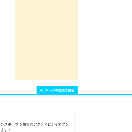
リンスポーツ
を
格安
の
アクティビティオプシ
ります！