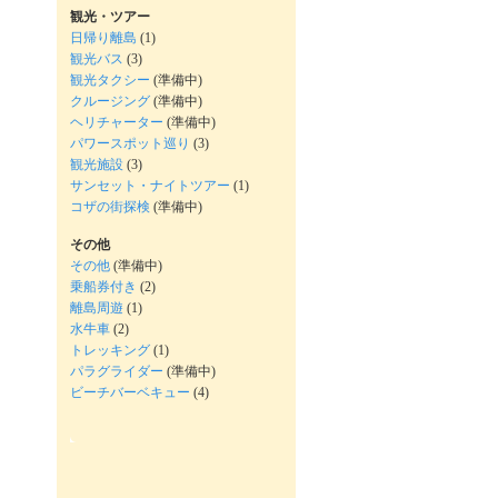
観光・ツアー
日帰り離島
(1)
観光バス
(3)
観光タクシー
(準備中)
クルージング
(準備中)
ヘリチャーター
(準備中)
パワースポット巡り
(3)
観光施設
(3)
サンセット・ナイトツアー
(1)
コザの街探検
(準備中)
その他
その他
(準備中)
乗船券付き
(2)
離島周遊
(1)
水牛車
(2)
トレッキング
(1)
パラグライダー
(準備中)
ビーチバーベキュー
(4)