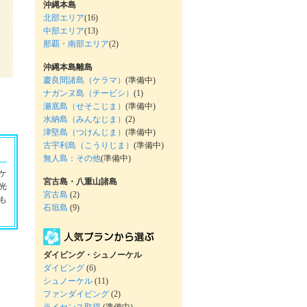
沖縄本島
北部エリア
(16)
中部エリア
(13)
那覇・南部エリア
(2)
沖縄本島離島
慶良間諸島（ケラマ）
(準備中)
ナガンヌ島（チービシ）
(1)
瀬底島（せそこじま）
(準備中)
水納島（みんなじま）
(2)
津堅島（つけんじま）
(準備中)
古宇利島（こうりじま）
(準備中)
無人島：その他
(準備中)
ケ
宮古島・八重山諸島
光
宮古島
(2)
も
石垣島
(9)
ダイビング・シュノーケル
ダイビング
(6)
シュノーケル
(11)
ファンダイビング
(2)