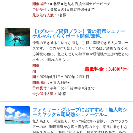
開催場所
：■ 北部 ■ 恩納村海浜公園ナビービーチ
予約受付
：参加日の1日前17時00分まで
最少催行人数
：1名様
【1グループ貸切プラン】青の洞窟シュノー
ケル≪らくらくボート開催/無料...
沖縄の透き通るキレイな海を、手軽に満喫できる大人気コー
スです。 自然が作り出したびっくりするほど綺麗な青く光
る神秘の色に、色とりどりの熱帯魚や珊瑚礁の生き物達との
出会い。 晴れの日も...
開催
最低料金：3,480円〜
期
間
：2026年6月1日〜2030年12月31日
開催場所
：■ 青の洞窟■
予約受付
：参加日の2日前18時00分まで
最少催行人数
：1名様
ファミリー・グループにおすすめ！無人島シ
ーカヤック＆珊瑚礁シュノーケル...
無人島あり、洞窟あり。サンゴ礁の海へ冒険シーカヤックツ
アーの旅 珊瑚礁豊かな真っ青な海の上を、潮風に吹かれな
がらスタート。 海鳥に迎えられ、底まで透ける海の上をの