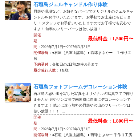
石垣島ジェルキャンドル作り体験
貝殻や珊瑚など、お好きなパーツでオリジナルのジェルキャ
ンドルをお作りいただけます。 お手軽でお土産にもピッタ
リ！ スタッフがお手伝いいたしますのでお子様でも安心で
すよ！ 無料のフリーパーツは使い放題！...
開催
最低料金：1,500円〜
期
間
：2026年7月1日〜2027年3月31日
開催場所
：●石垣（八重山諸島）● 琉球まぶやー 手作り工
房
予約受付
：参加日の2日前20時00分まで
最少催行人数
：1名様
石垣島フォトフレームデコレーション体験
石垣島の思い出を写した写真をオリジナルの写真立てで飾り
ませんか 貝やサンゴ等で南国風に自由にデコレーションで
きますよ！ 他とは違う無料の貝殻や沢山のフリーパーツは
使い放題！！！ ...
開催
最低料金：1,800円〜
期
間
：2026年7月1日〜2027年3月31日
開催場所
：●石垣（八重山諸島）● 琉球まぶやー 手作り工房