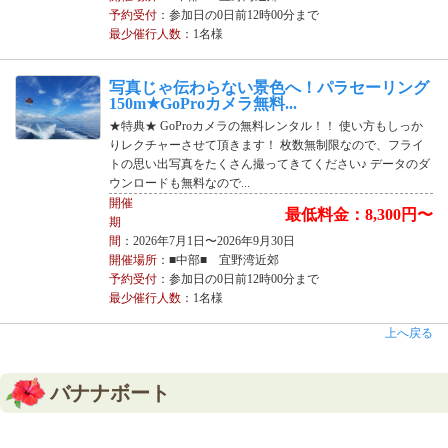
予約受付
：参加日の0日前12時00分まで
最少催行人数
：1名様
写真じゃ伝わらない景色へ！パラセーリング
150m★GoProカメラ無料...
★特典★ GoProカメラの無料レンタル！！ 使い方もしっか
りレクチャーさせて頂きます！ 枚数無制限なので、フライ
トの思い出写真をたくさん撮ってきてください♪ データのダ
ウンロードも無料なので...
開催
最低料金：8,300円〜
期
間
：2026年7月1日〜2026年9月30日
開催場所
：■中部■ 宜野湾近郊
予約受付
：参加日の0日前12時00分まで
最少催行人数
：1名様
上へ戻る
バナナボート