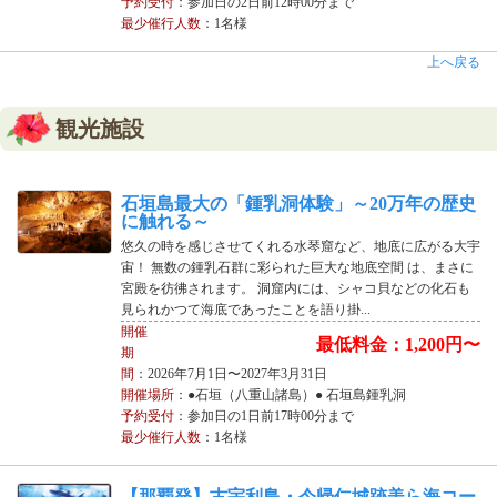
予約受付
：参加日の2日前12時00分まで
最少催行人数
：1名様
上へ戻る
観光施設
石垣島最大の「鍾乳洞体験」～20万年の歴史
に触れる～
悠久の時を感じさせてくれる水琴窟など、地底に広がる大宇
宙！ 無数の鍾乳石群に彩られた巨大な地底空間 は、まさに
宮殿を彷彿されます。 洞窟内には、シャコ貝などの化石も
見られかつて海底であったことを語り掛...
開催
最低料金：1,200円〜
期
間
：2026年7月1日〜2027年3月31日
開催場所
：●石垣（八重山諸島）● 石垣島鍾乳洞
予約受付
：参加日の1日前17時00分まで
最少催行人数
：1名様
【那覇発】古宇利島・今帰仁城跡美ら海コー