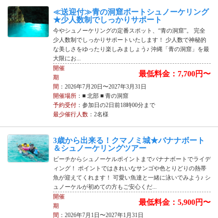
≪送迎付≫青の洞窟ボートシュノーケリング
★少人数制でしっかりサポート
今やシュノーケリングの定番スポット、“青の洞窟”。 完全
少人数制でしっかりサポートいたします！ 少人数で神秘的
な美しさをゆったり楽しみましょう♪ 沖縄「青の洞窟」を最
大限にお...
開催
最低料金：7,700円〜
期
間
：2026年7月20日〜2027年3月31日
開催場所
：■ 北部 ■ 青の洞窟
予約受付
：参加日の2日前18時00分まで
最少催行人数
：2名様
3歳から出来る！クマノミ城★バナナボート
＆シュノーケリングツアー
ビーチからシュノーケルポイントまでバナナボートでライデ
ィング！ ポイントではきれいなサンゴや色とりどりの熱帯
魚が迎えてくれます！ 可愛い魚達と一緒に泳いでみよう♪ シ
ュノーケルが初めての方もご安心くだ...
開催
最低料金：5,900円〜
期
間
：2026年7月1日〜2027年1月31日