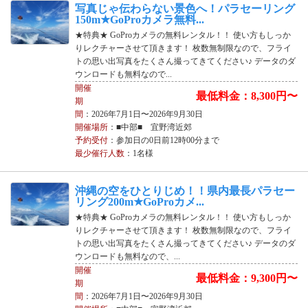
写真じゃ伝わらない景色へ！パラセーリング
150m★GoProカメラ無料...
★特典★ GoProカメラの無料レンタル！！ 使い方もしっか
りレクチャーさせて頂きます！ 枚数無制限なので、フライ
トの思い出写真をたくさん撮ってきてください♪ データのダ
ウンロードも無料なので...
開催
最低料金：8,300円〜
期
間
：2026年7月1日〜2026年9月30日
開催場所
：■中部■ 宜野湾近郊
予約受付
：参加日の0日前12時00分まで
最少催行人数
：1名様
沖縄の空をひとりじめ！！県内最長パラセー
リング200m★GoProカメ...
★特典★ GoProカメラの無料レンタル！！ 使い方もしっか
りレクチャーさせて頂きます！ 枚数無制限なので、フライ
トの思い出写真をたくさん撮ってきてください♪ データのダ
ウンロードも無料なので、...
開催
最低料金：9,300円〜
期
間
：2026年7月1日〜2026年9月30日