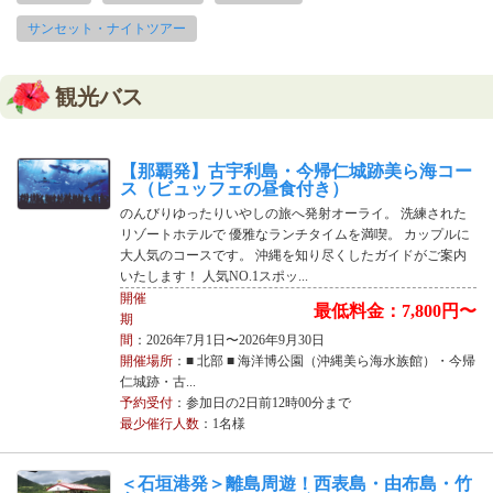
サンセット・ナイトツアー
観光バス
【那覇発】古宇利島・今帰仁城跡美ら海コー
ス（ビュッフェの昼食付き）
のんびりゆったりいやしの旅へ発射オーライ。 洗練された
リゾートホテルで 優雅なランチタイムを満喫。 カップルに
大人気のコースです。 沖縄を知り尽くしたガイドがご案内
いたします！ 人気NO.1スポッ...
開催
最低料金：7,800円〜
期
間
：2026年7月1日〜2026年9月30日
開催場所
：■ 北部 ■ 海洋博公園（沖縄美ら海水族館）・今帰
仁城跡・古...
予約受付
：参加日の2日前12時00分まで
最少催行人数
：1名様
＜石垣港発＞離島周遊！西表島・由布島・竹