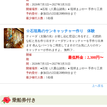
期
間
：2026年7月1日〜2027年3月31日
開催場所
：●石垣（八重山諸島）● 琉球まぶやー 手作り工房
予約受付
：参加日の2日前20時00分まで
最少催行人数
：1名様
☆石垣島のサンキャッチャー作り 体験
ティーダ（太陽の光）が差し込む窓辺に吊るすと、 幻想的
な虹と光を作り出すティーダサンキャッチャーを手作り出来
ます 色んなパーツをご用意してますのでお気に入りのサン
キャッチャーが作れますよ。 無料フ...
開催
最低料金：2,300円〜
期
間
：2026年7月1日〜2027年3月31日
開催場所
：●石垣（八重山諸島）● 琉球まぶやー 手作り工房
予約受付
：参加日の2日前20時00分まで
最少催行人数
：1名様
上へ戻る
乗船券付き