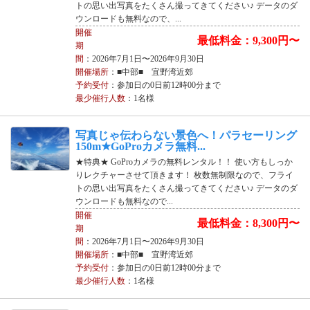
トの思い出写真をたくさん撮ってきてください♪ データのダ
ウンロードも無料なので、...
開催
最低料金：9,300円〜
期
間
：2026年7月1日〜2026年9月30日
開催場所
：■中部■ 宜野湾近郊
予約受付
：参加日の0日前12時00分まで
最少催行人数
：1名様
写真じゃ伝わらない景色へ！パラセーリング
150m★GoProカメラ無料...
★特典★ GoProカメラの無料レンタル！！ 使い方もしっか
りレクチャーさせて頂きます！ 枚数無制限なので、フライ
トの思い出写真をたくさん撮ってきてください♪ データのダ
ウンロードも無料なので...
開催
最低料金：8,300円〜
期
間
：2026年7月1日〜2026年9月30日
開催場所
：■中部■ 宜野湾近郊
予約受付
：参加日の0日前12時00分まで
最少催行人数
：1名様