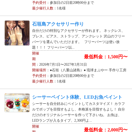
予約受付
：参加日の2日前20時00分まで
最少催行人数
：1名様
石垣島アクセサリー作り
自分だけの特別なアクセサリーが作れます。 ネックレス、
ブレス、ピアス、ストラップ、アンクレット 沢山のフリー
パーツを選んでいただけます。 フリーパーツは使い放
題！！！ フリーパーツ以...
開催
最低料金：1,500円〜
期
間
：2026年7月1日〜2027年3月31日
開催場所
：●石垣（八重山諸島）● 琉球まぶやー 手作り工房
予約受付
：参加日の2日前20時00分まで
最少催行人数
：1名様
シーサーペイント体験、LEDお魚ペイント
シーサーを自分好みにペイントしてカスタマイズ！ カラフ
ルでポップを目指すもよし、本格派を目指すもよし！ 自分
だけのオリジナルシーサーを作って下さいね。 お魚は、
LEDランプが入るタイプ、2,300円よ...
開催
最低料金：2,000円〜