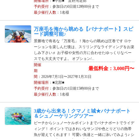
開催場所
：■中部■ 宜野湾近郊
予約受付
：参加日の0日前12時00分まで
最少催行人数
：1名様
万座毛を海から眺める【バナナボート】スピ
ード調整可能♪
景勝地で有名な「万座毛」！海からの眺めは圧巻です ロケ
ーションを楽しんだ後は、スリリングなライディングをお楽
しみ下さい♬ お子様や女性の方に合わせたゆっくりなペー
スでも大丈夫ですよ。 オプション/...
開催
最低料金：3,000円〜
期
間
：2026年7月1日〜2027年1月31日
開催場所
：■北部■
予約受付
：参加日の1日前15時00分まで
最少催行人数
：1名様
3歳から出来る！クマノミ城★バナナボート
＆シュノーケリングツアー
ビーチからシュノーケルポイントまでバナナボートでライデ
ィング！ ポイントではきれいなサンゴや色とりどりの熱帯
魚が迎えてくれます！ 可愛い魚達と一緒に泳いでみよう♪ シ