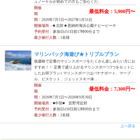
ュノーケルが初めての方もご安心くだ...
開催
最低料金：5,900円〜
期
間
：2026年7月1日〜2027年1月31日
開催場所
：■ 北部 ■ 恩納村海浜公園ナビービーチ
予約受付
：参加日の1日前17時00分まで
最少催行人数
：1名様
マリンパック海遊び★トリプルプラン
低価格で定番のマリンスポーツをたくさん楽しみたい方にお
すすめ！！ 定番で盛り上がるマリンスポーツ3つをセットに
したお得プラン♪ マリンスポーツはバナナボート、マーブ
ル、ビスケット、ジェットスキー体...
開催
最低料金：7,300円〜
期
間
：2026年7月1日〜2026年9月30日
開催場所
：■中部■ 宜野湾近郊
予約受付
：参加日の0日前12時00分まで
最少催行人数
：2名様
上へ戻る