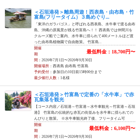
＜石垣港発＞離島周遊！西表島・由布島・竹
富島(フリータイム）３島めぐり...
「東洋のガラパゴス」と呼ばれる西表島、水牛車で渡る由布
島、沖縄の原風景が残る竹富島へ！！ 西表島では仲間川を
クルーズ船でご案内、水牛車に揺られて400メートルほど渡
った由布島植物園で自由散策。 竹富島...
開催
最低料金：18,700円〜
期
間
：2026年7月1日〜2026年9月30日
開催場所
：西表島 由布島 竹富島
予約受付
：参加日の10日前15時00分まで
最少催行人数
：1名様
＜石垣港発＞竹富島で定番の「水牛車」で赤
瓦集落を観光
【コース内容／石垣港～竹富港～水牛車観光～竹富港～石垣
港】 竹富島の伝統的な赤瓦の街並みを水牛車に揺られての
んびりと散策。 ※水牛車観光終了後、フリータイム可
開催
最低料金：6,100円〜
期
間
：2026年7月1日〜2026年9月30日