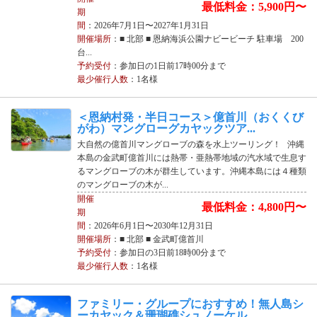
最低料金：5,900円〜
期
間
：2026年7月1日〜2027年1月31日
開催場所
：■ 北部 ■ 恩納海浜公園ナビービーチ 駐車場 200
台...
予約受付
：参加日の1日前17時00分まで
最少催行人数
：1名様
＜恩納村発・半日コース＞億首川（おくくび
がわ）マングローグカヤックツア...
大自然の億首川マングローブの森を水上ツーリング！ 沖縄
本島の金武町億首川には熱帯・亜熱帯地域の汽水域で生息す
るマングローブの木が群生しています。沖縄本島には４種類
のマングローブの木が...
開催
最低料金：4,800円〜
期
間
：2026年6月1日〜2030年12月31日
開催場所
：■ 北部 ■ 金武町億首川
予約受付
：参加日の3日前18時00分まで
最少催行人数
：1名様
ファミリー・グループにおすすめ！無人島シ
ーカヤック＆珊瑚礁シュノーケル...