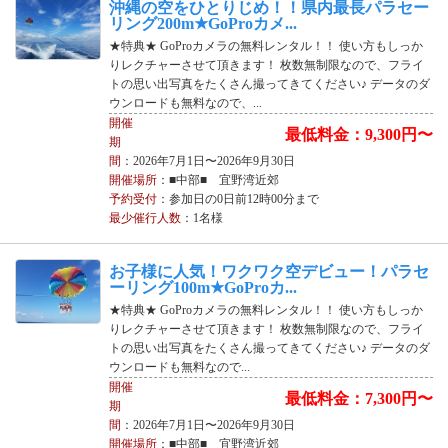
沖縄の空をひとりじめ！！県内最長パラセー
リング200m★GoProカメ...
★特典★ GoProカメラの無料レンタル！！ 使い方もしっか
りレクチャーさせて頂きます！ 枚数無制限なので、フライ
トの思い出写真をたくさん撮ってきてください♪ データのダ
ウンロードも無料なので、...
開催
最低料金：9,300円〜
期
間
：2026年7月1日〜2026年9月30日
開催場所
：■中部■ 宜野湾近郊
予約受付
：参加日の0日前12時00分まで
最少催行人数
：1名様
お子様に人気！ワクワク空デビュー！パラセ
ーリング100m★GoProカ...
★特典★ GoProカメラの無料レンタル！！ 使い方もしっか
りレクチャーさせて頂きます！ 枚数無制限なので、フライ
トの思い出写真をたくさん撮ってきてください♪ データのダ
ウンロードも無料なので...
開催
最低料金：7,300円〜
期
間
：2026年7月1日〜2026年9月30日
開催場所
：■中部■ 宜野湾近郊