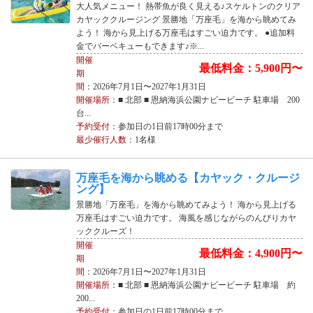
大人気メニュー！ 熱帯魚が良く見える♪スケルトンのクリア
カヤッククルージング 景勝地「万座毛」を海から眺めてみ
よう！ 海から見上げる万座毛はすごい迫力です。 ●追加料
金でバーベキューもできます♪※...
開催
最低料金：5,900円〜
期
間
：2026年7月1日〜2027年1月31日
開催場所
：■ 北部 ■ 恩納海浜公園ナビービーチ 駐車場 200
台...
予約受付
：参加日の1日前17時00分まで
最少催行人数
：1名様
万座毛を海から眺める【カヤック・クルージ
ング】
景勝地「万座毛」を海から眺めてみよう！ 海から見上げる
万座毛はすごい迫力です。 海風を感じながらのんびりカヤ
ッククルーズ！
開催
最低料金：4,900円〜
期
間
：2026年7月1日〜2027年1月31日
開催場所
：■ 北部 ■ 恩納海浜公園ナビービーチ 駐車場 約
200...
予約受付
：参加日の1日前17時00分まで