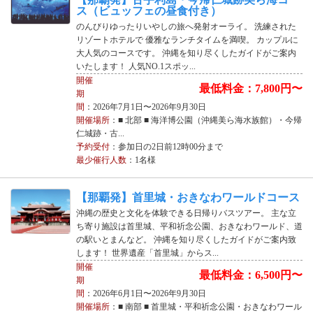
ス（ビュッフェの昼食付き）
のんびりゆったりいやしの旅へ発射オーライ。 洗練された
リゾートホテルで 優雅なランチタイムを満喫。 カップルに
大人気のコースです。 沖縄を知り尽くしたガイドがご案内
いたします！ 人気NO.1スポッ...
開催
最低料金：7,800円〜
期
間
：2026年7月1日〜2026年9月30日
開催場所
：■ 北部 ■ 海洋博公園（沖縄美ら海水族館）・今帰
仁城跡・古...
予約受付
：参加日の2日前12時00分まで
最少催行人数
：1名様
【那覇発】首里城・おきなわワールドコース
沖縄の歴史と文化を体験できる日帰りバスツアー。 主な立
ち寄り施設は首里城、平和祈念公園、おきなわワールド、道
の駅いとまんなど。 沖縄を知り尽くしたガイドがご案内致
します！ 世界遺産「首里城」からス...
開催
最低料金：6,500円〜
期
間
：2026年6月1日〜2026年9月30日
開催場所
：■ 南部 ■ 首里城・平和祈念公園・おきなわワール