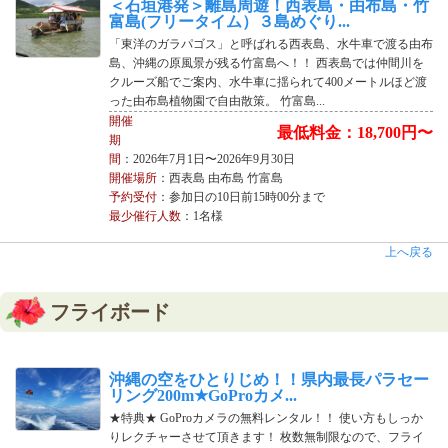
＜石垣港発＞離島周遊！西表島・由布島・竹
富島(フリータイム）３島めぐり...
「東洋のガラパゴス」と呼ばれる西表島、水牛車で渡る由布
島、沖縄の原風景が残る竹富島へ！！ 西表島では仲間川を
クルーズ船でご案内、水牛車に揺られて400メートルほど渡
った由布島植物園で自由散策。 竹富島...
開催
最低料金：18,700円〜
期
間
：2026年7月1日〜2026年9月30日
開催場所
：西表島 由布島 竹富島
予約受付
：参加日の10日前15時00分まで
最少催行人数
：1名様
上へ戻る
フライボード
沖縄の空をひとりじめ！！県内最長パラセー
リング200m★GoProカメ...
★特典★ GoProカメラの無料レンタル！！ 使い方もしっか
りレクチャーさせて頂きます！ 枚数無制限なので、フライ