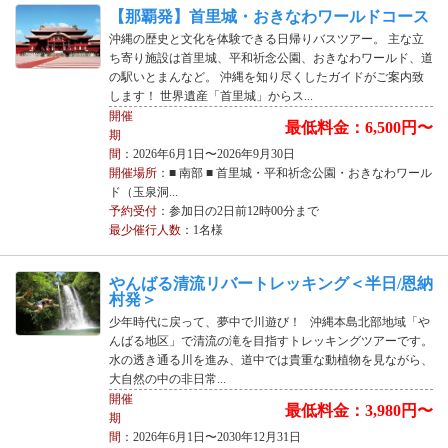
【那覇発】首里城・おきなわワールドコース
沖縄の歴史と文化を体験できる日帰りバスツアー。 主な立
ち寄り施設は首里城、平和祈念公園、おきなわワールド、道
の駅いとまんなど。 沖縄を知り尽くしたガイドがご案内致
します！ 世界遺産「首里城」からス...
開催
最低料金：6,500円〜
期
間
：2026年6月1日〜2026年9月30日
開催場所
：■ 南部 ■ 首里城・平和祈念公園・おきなわワール
ド（玉泉洞...
予約受付
：参加日の2日前12時00分まで
最少催行人数
：1名様
やんばる清流リバートレッキング＜半日/恩納
村発＞
少年時代に戻って、夢中で川遊び！ 沖縄本島北部地域「や
んばる地区」で清流の滝を目指すトレッキングツアーです。
水の透き通る川を進み、道中では貴重な動植物を見ながら、
大自然の中の非日常...
開催
最低料金：3,980円〜
期
間
：2026年6月1日〜2030年12月31日