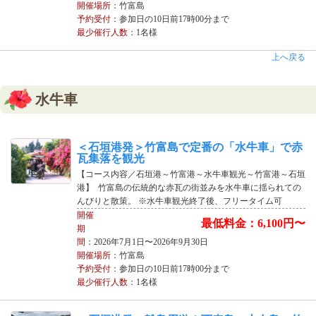
開催場所
：竹富島
予約受付
：参加日の10日前17時00分まで
最少催行人数
：1名様
上へ戻る
水牛車
＜石垣港発＞竹富島で定番の「水牛車」で赤
瓦集落を観光
【コース内容／石垣港～竹富港～水牛車観光～竹富港～石垣
港】 竹富島の伝統的な赤瓦の街並みを水牛車に揺られての
んびりと散策。 ※水牛車観光終了後、フリータイム可
開催
最低料金：6,100円〜
期
間
：2026年7月1日〜2026年9月30日
開催場所
：竹富島
予約受付
：参加日の10日前17時00分まで
最少催行人数
：1名様