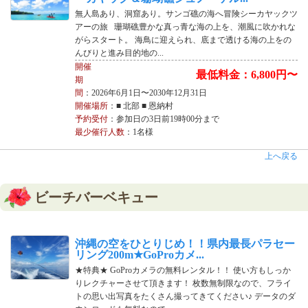
無人島あり、洞窟あり。サンゴ礁の海へ冒険シーカヤックツ
アーの旅 珊瑚礁豊かな真っ青な海の上を、潮風に吹かれな
がらスタート。 海鳥に迎えられ、底まで透ける海の上をの
んびりと進み目的地の...
開催
最低料金：6,800円〜
期
間
：2026年6月1日〜2030年12月31日
開催場所
：■ 北部 ■ 恩納村
予約受付
：参加日の3日前19時00分まで
最少催行人数
：1名様
上へ戻る
ビーチバーベキュー
沖縄の空をひとりじめ！！県内最長パラセー
リング200m★GoProカメ...
★特典★ GoProカメラの無料レンタル！！ 使い方もしっか
りレクチャーさせて頂きます！ 枚数無制限なので、フライ
トの思い出写真をたくさん撮ってきてください♪ データのダ