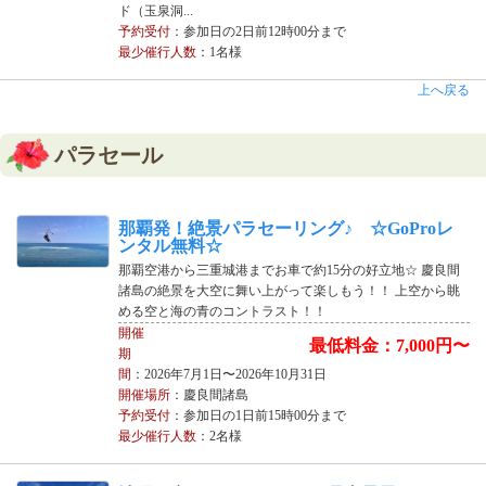
ド（玉泉洞...
予約受付
：参加日の2日前12時00分まで
最少催行人数
：1名様
上へ戻る
パラセール
那覇発！絶景パラセーリング♪ ☆GoProレ
ンタル無料☆
那覇空港から三重城港までお車で約15分の好立地☆ 慶良間
諸島の絶景を大空に舞い上がって楽しもう！！ 上空から眺
める空と海の青のコントラスト！！
開催
最低料金：7,000円〜
期
間
：2026年7月1日〜2026年10月31日
開催場所
：慶良間諸島
予約受付
：参加日の1日前15時00分まで
最少催行人数
：2名様