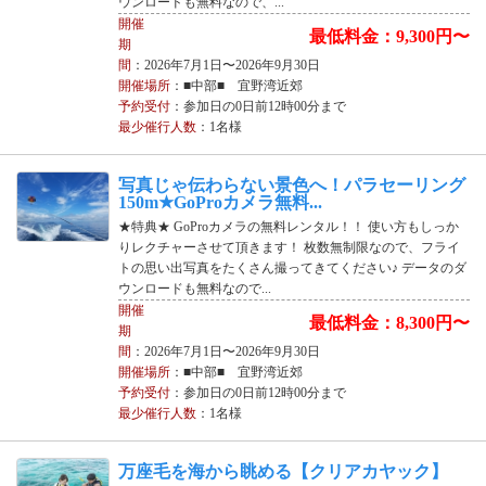
ウンロードも無料なので、...
開催
最低料金：9,300円〜
期
間
：2026年7月1日〜2026年9月30日
開催場所
：■中部■ 宜野湾近郊
予約受付
：参加日の0日前12時00分まで
最少催行人数
：1名様
写真じゃ伝わらない景色へ！パラセーリング
150m★GoProカメラ無料...
★特典★ GoProカメラの無料レンタル！！ 使い方もしっか
りレクチャーさせて頂きます！ 枚数無制限なので、フライ
トの思い出写真をたくさん撮ってきてください♪ データのダ
ウンロードも無料なので...
開催
最低料金：8,300円〜
期
間
：2026年7月1日〜2026年9月30日
開催場所
：■中部■ 宜野湾近郊
予約受付
：参加日の0日前12時00分まで
最少催行人数
：1名様
万座毛を海から眺める【クリアカヤック】