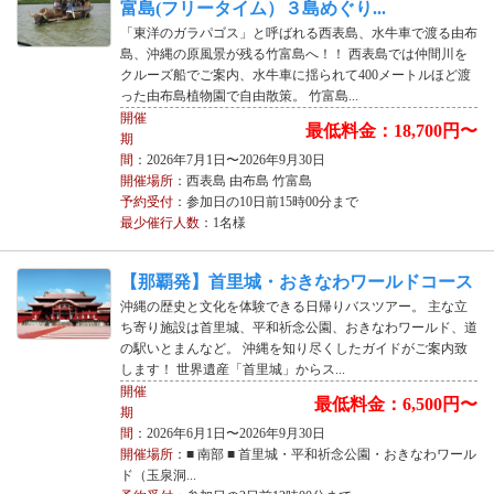
富島(フリータイム）３島めぐり...
「東洋のガラパゴス」と呼ばれる西表島、水牛車で渡る由布
島、沖縄の原風景が残る竹富島へ！！ 西表島では仲間川を
クルーズ船でご案内、水牛車に揺られて400メートルほど渡
った由布島植物園で自由散策。 竹富島...
開催
最低料金：18,700円〜
期
間
：2026年7月1日〜2026年9月30日
開催場所
：西表島 由布島 竹富島
予約受付
：参加日の10日前15時00分まで
最少催行人数
：1名様
【那覇発】首里城・おきなわワールドコース
沖縄の歴史と文化を体験できる日帰りバスツアー。 主な立
ち寄り施設は首里城、平和祈念公園、おきなわワールド、道
の駅いとまんなど。 沖縄を知り尽くしたガイドがご案内致
します！ 世界遺産「首里城」からス...
開催
最低料金：6,500円〜
期
間
：2026年6月1日〜2026年9月30日
開催場所
：■ 南部 ■ 首里城・平和祈念公園・おきなわワール
ド（玉泉洞...