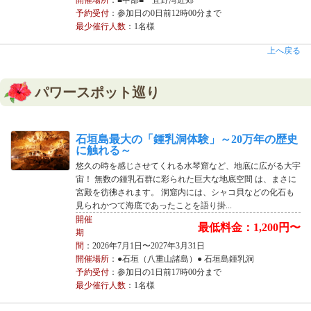
予約受付
：参加日の0日前12時00分まで
最少催行人数
：1名様
上へ戻る
パワースポット巡り
石垣島最大の「鍾乳洞体験」～20万年の歴史
に触れる～
悠久の時を感じさせてくれる水琴窟など、地底に広がる大宇
宙！ 無数の鍾乳石群に彩られた巨大な地底空間 は、まさに
宮殿を彷彿されます。 洞窟内には、シャコ貝などの化石も
見られかつて海底であったことを語り掛...
開催
最低料金：1,200円〜
期
間
：2026年7月1日〜2027年3月31日
開催場所
：●石垣（八重山諸島）● 石垣島鍾乳洞
予約受付
：参加日の1日前17時00分まで
最少催行人数
：1名様