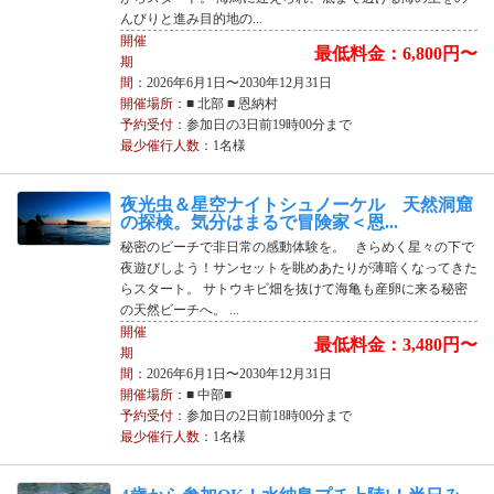
んびりと進み目的地の...
開催
最低料金：6,800円〜
期
間
：2026年6月1日〜2030年12月31日
開催場所
：■ 北部 ■ 恩納村
予約受付
：参加日の3日前19時00分まで
最少催行人数
：1名様
夜光虫＆星空ナイトシュノーケル 天然洞窟
の探検。気分はまるで冒険家＜恩...
秘密のビーチで非日常の感動体験を。 きらめく星々の下で
夜遊びしよう！サンセットを眺めあたりが薄暗くなってきた
らスタート。 サトウキビ畑を抜けて海亀も産卵に来る秘密
の天然ビーチへ。 ...
開催
最低料金：3,480円〜
期
間
：2026年6月1日〜2030年12月31日
開催場所
：■ 中部■
予約受付
：参加日の2日前18時00分まで
最少催行人数
：1名様