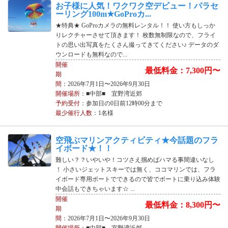
お子様に人気！ワクワク空デビュー！パラセ
ーリング100m★GoProカ...
★特典★ GoProカメラの無料レンタル！！ 使い方もしっか
りレクチャーさせて頂きます！ 枚数無制限なので、フライ
トの思い出写真をたくさん撮ってきてください♪ データのダ
ウンロードも無料なので...
開催
最低料金：7,300円〜
期
間
：2026年7月1日〜2026年9月30日
開催場所
：■中部■ 宜野湾近郊
予約受付
：参加日の0日前12時00分まで
最少催行人数
：1名様
空飛ぶマリンアクティビティ★今話題のフラ
イボード★！！
難しい？？いやいや！コツさえ掴めばハマる事間違いなし
！ 小さいジェットスキーでは無く、ココマリンでは、フラ
イボード専用ボートでできるので皆でボートに乗り込み体験
中会話もできちゃいます☆ ...
開催
最低料金：8,300円〜
期
間
：2026年7月1日〜2026年9月30日
開催場所
：■中部■ 宜野湾近郊