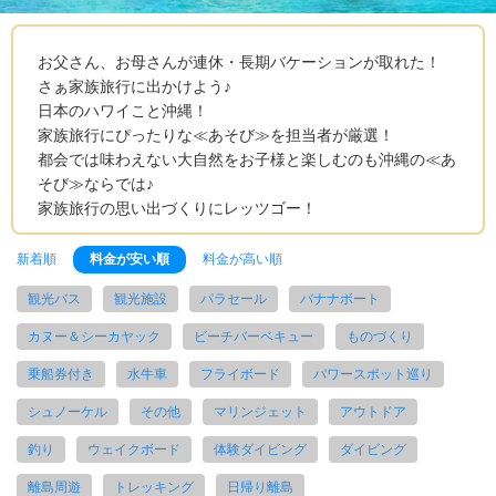
お父さん、お母さんが連休・長期バケーションが取れた！
さぁ家族旅行に出かけよう♪
日本のハワイこと沖縄！
家族旅行にぴったりな≪あそび≫を担当者が厳選！
都会では味わえない大自然をお子様と楽しむのも沖縄の≪あ
そび≫ならでは♪
家族旅行の思い出づくりにレッツゴー！
新着順
料金が安い順
料金が高い順
観光バス
観光施設
パラセール
バナナボート
カヌー＆シーカヤック
ビーチバーベキュー
ものづくり
乗船券付き
水牛車
フライボード
パワースポット巡り
シュノーケル
その他
マリンジェット
アウトドア
釣り
ウェイクボード
体験ダイビング
ダイビング
離島周遊
トレッキング
日帰り離島