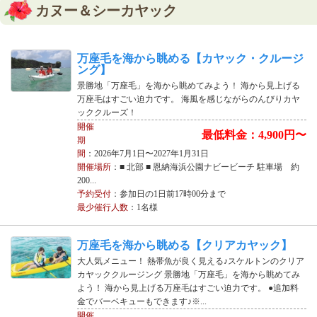
カヌー＆シーカヤック
万座毛を海から眺める【カヤック・クルージ
ング】
景勝地「万座毛」を海から眺めてみよう！ 海から見上げる
万座毛はすごい迫力です。 海風を感じながらのんびりカヤ
ッククルーズ！
開催
最低料金：4,900円〜
期
間
：2026年7月1日〜2027年1月31日
開催場所
：■ 北部 ■ 恩納海浜公園ナビービーチ 駐車場 約
200...
予約受付
：参加日の1日前17時00分まで
最少催行人数
：1名様
万座毛を海から眺める【クリアカヤック】
大人気メニュー！ 熱帯魚が良く見える♪スケルトンのクリア
カヤッククルージング 景勝地「万座毛」を海から眺めてみ
よう！ 海から見上げる万座毛はすごい迫力です。 ●追加料
金でバーベキューもできます♪※...
開催