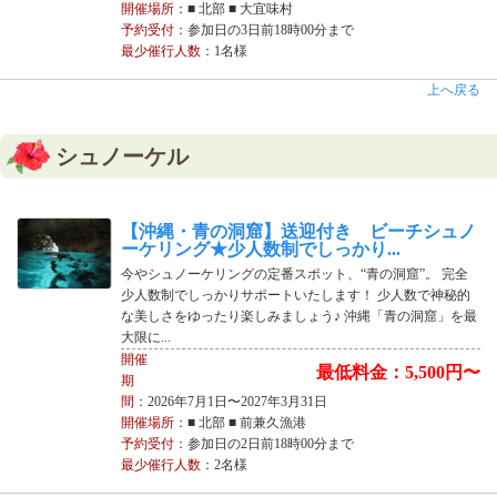
開催場所
：■ 北部 ■ 大宜味村
予約受付
：参加日の3日前18時00分まで
最少催行人数
：1名様
上へ戻る
シュノーケル
【沖縄・青の洞窟】送迎付き ビーチシュノ
ーケリング★少人数制でしっかり...
今やシュノーケリングの定番スポット、“青の洞窟”。 完全
少人数制でしっかりサポートいたします！ 少人数で神秘的
な美しさをゆったり楽しみましょう♪ 沖縄「青の洞窟」を最
大限に...
開催
最低料金：5,500円〜
期
間
：2026年7月1日〜2027年3月31日
開催場所
：■ 北部 ■ 前兼久漁港
予約受付
：参加日の2日前18時00分まで
最少催行人数
：2名様