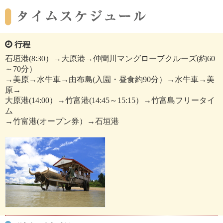
行程
石垣港(8:30）→大原港→仲間川マングローブクルーズ(約60
～70分）
→美原→水牛車→由布島(入園・昼食約90分）→水牛車→美
原→
大原港(14:00）→竹富港(14:45～15:15）→竹富島フリータイ
ム
→竹富港(オープン券）→石垣港