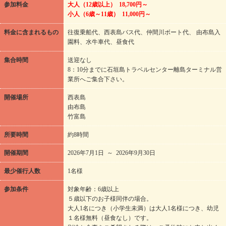
参加料金
大人（12歳以上） 18,700円～
小人（6歳～11歳） 11,000円～
料金に含まれるもの
往復乗船代、西表島バス代、仲間川ボート代、 由布島入
園料、水牛車代、昼食代
集合時間
送迎なし
8：10分までに石垣島トラベルセンター離島ターミナル営
業所へご集合下さい。
開催場所
西表島
由布島
竹富島
所要時間
約8時間
開催期間
2026年7月1日 ～ 2026年9月30日
最少催行人数
1名様
参加条件
対象年齢：6歳以上
５歳以下のお子様同伴の場合。
大人1名につき（小学生未満）は大人1名様につき、幼児
１名様無料（昼食なし）です。