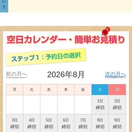
い
て
2026年8月
前の月へ
次の月へ
月
火
水
木
金
土
日
1日
2日
締切
締切
3日
4日
5日
6日
7日
8日
9日
締切
締切
締切
締切
締切
締切
締切