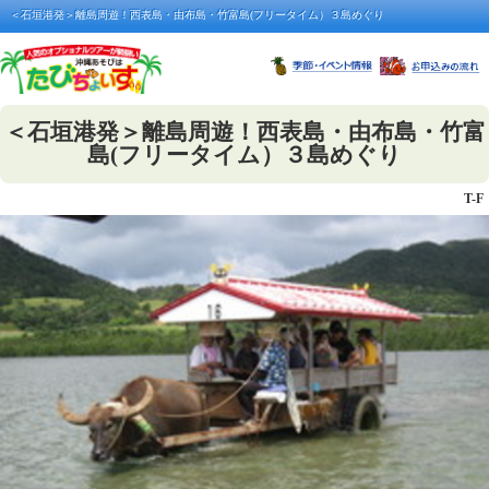
＜石垣港発＞離島周遊！西表島・由布島・竹富島(フリータイム）３島めぐり
＜石垣港発＞離島周遊！西表島・由布島・竹富
島(フリータイム）３島めぐり
T-F