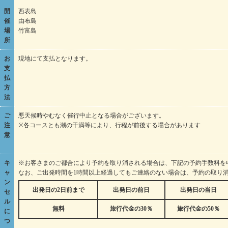
開
西表島
催
由布島
場
竹富島
所
お
現地にて支払となります。
支
払
方
法
ご
悪天候時やむなく催行中止となる場合がございます。
注
※各コースとも潮の干満等により、行程が前後する場合があります
意
キ
※お客さまのご都合により予約を取り消される場合は、下記の予約手数料を
ャ
なお、ご出発時間を1時間以上経過してもご連絡のない場合は、予約の取り
ン
出発日の2日前まで
出発日の前日
出発日の当日
セ
ル
無料
旅行代金の30％
旅行代金の50％
に
つ