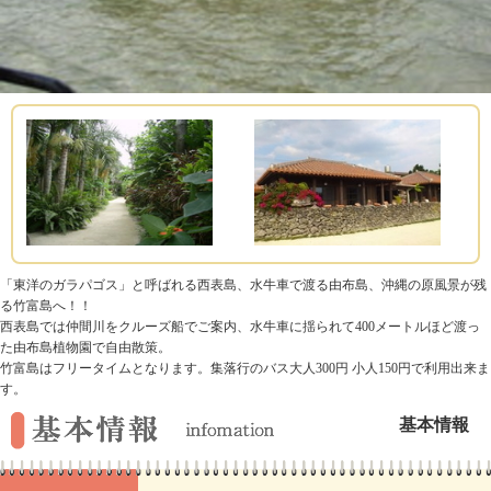
「東洋のガラパゴス」と呼ばれる西表島、水牛車で渡る由布島、沖縄の原風景が残
る竹富島へ！！
西表島では仲間川をクルーズ船でご案内、水牛車に揺られて400メートルほど渡っ
た由布島植物園で自由散策。
竹富島はフリータイムとなります。集落行のバス大人300円 小人150円で利用出来ま
す。
基本情報