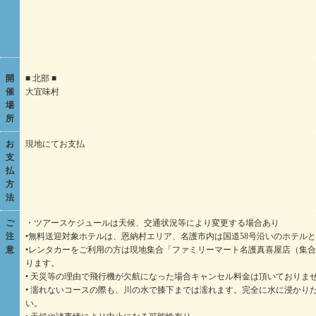
開
■ 北部 ■
催
大宜味村
場
所
お
現地にてお支払
支
払
方
法
ご
・ツアースケジュールは天候、交通状況等により変更する場合あり
注
•無料送迎対象ホテルは、恩納村エリア、名護市内は国道58号沿いのホテル
意
•レンタカーをご利用の方は現地集合「ファミリーマート名護真喜屋店（集合時間
ります。
• 天災等の理由で飛行機が欠航になった場合キャンセル料金は頂いておりま
• 濡れないコースの際も、川の水で膝下までは濡れます。完全に水に浸かり
い。