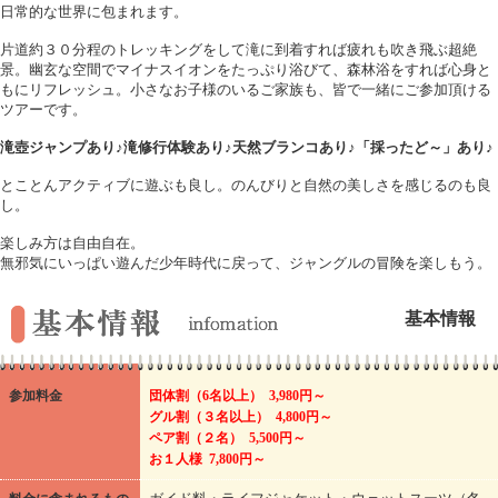
日常的な世界に包まれます。
片道約３０分程のトレッキングをして滝に到着すれば疲れも吹き飛ぶ超絶
景。幽玄な空間でマイナスイオンをたっぷり浴びて、森林浴をすれば心身と
もにリフレッシュ。小さなお子様のいるご家族も、皆で一緒にご参加頂ける
ツアーです。
滝壺ジャンプあり♪滝修行体験あり♪天然ブランコあり♪「採ったど～」あり♪
とことんアクティブに遊ぶも良し。のんびりと自然の美しさを感じるのも良
し。
楽しみ方は自由自在。
無邪気にいっぱい遊んだ少年時代に戻って、ジャングルの冒険を楽しもう。
基本情報
参加料金
団体割（6名以上） 3,980円～
グル割（３名以上） 4,800円～
ペア割（２名） 5,500円～
お１人様 7,800円～