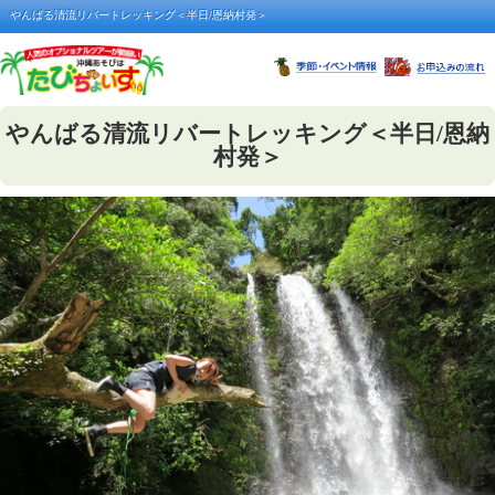
やんばる清流リバートレッキング＜半日/恩納村発＞
やんばる清流リバートレッキング＜半日/恩納
村発＞