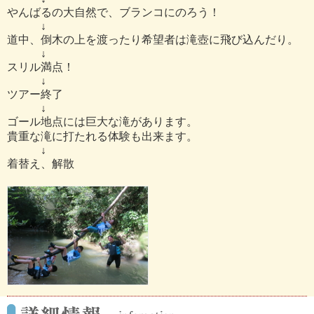
やんばるの大自然で、ブランコにのろう！
↓
道中、倒木の上を渡ったり希望者は滝壺に飛び込んだり。
↓
スリル満点！
↓
ツアー終了
↓
ゴール地点には巨大な滝があります。
貴重な滝に打たれる体験も出来ます。
↓
着替え、解散