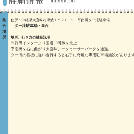
集
住所：沖縄県大宜味村津波１５７０−１ 平南川ター滝駐車場
合
「
・集合」
ター滝駐車場
場
所
場所、行き方の補足説明
※許田インターより国道58号線を北上
平南橋を右に曲がり大宜味シークヮーサーパークを通過。
ター滝の看板に従い走行すると右手に奇麗な専用駐車場施設がありま