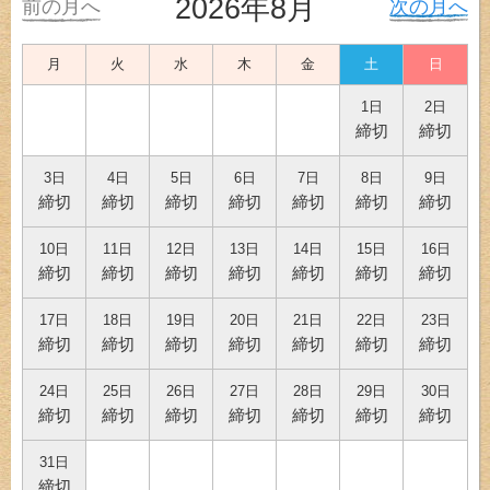
2026年8月
前の月へ
次の月へ
月
火
水
木
金
土
日
1日
2日
締切
締切
3日
4日
5日
6日
7日
8日
9日
締切
締切
締切
締切
締切
締切
締切
10日
11日
12日
13日
14日
15日
16日
締切
締切
締切
締切
締切
締切
締切
17日
18日
19日
20日
21日
22日
23日
締切
締切
締切
締切
締切
締切
締切
24日
25日
26日
27日
28日
29日
30日
締切
締切
締切
締切
締切
締切
締切
31日
締切