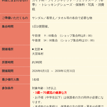
料金に含まれるもの
ガイド料・ライフジャケット・ウェットスーツ（冬
季）・トレッキングシューズ・保険料・写真 ・消費
税
ご準備いただくもの
サンダル／着替え／タオル等の各自で必要な物
集合時間
1日2便開催。
午前便 9：00集合 (ショップ集合時は8：00）
午後便 14：00集合 (ショップ集合時は13：00）
開催場所
■ 北部 ■
大宜味村
所要時間
約3時間
開催期間
2026年6月1日 ～ 2030年12月31日
最少催行人数
1名様
参加条件
対象年齢：3才以上
の健康な方
・3歳～70歳迄
・お子様（中学生以下）は保護者の方の同伴が必要にな
ります。
・未成年のお客様は、保護者の方の同意・署名が必要で