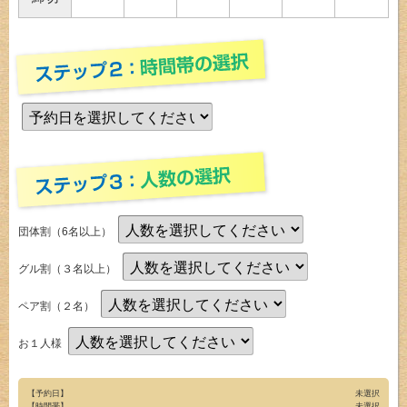
団体割（6名以上）
グル割（３名以上）
ペア割（２名）
お１人様
【予約日】
未選択
【時間帯】
未選択