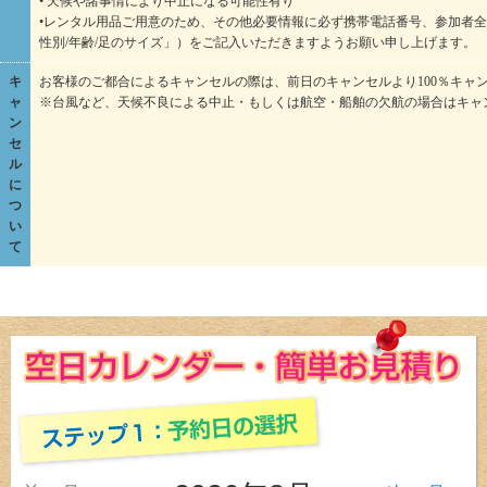
• 天候や諸事情により中止になる可能性有り
•レンタル用品ご用意のため、その他必要情報に必ず携帯電話番号、参加者全
性別/年齢/足のサイズ」）をご記入いただきますようお願い申し上げます。
キ
お客様のご都合によるキャンセルの際は、前日のキャンセルより100％キャ
ャ
※台風など、天候不良による中止・もしくは航空・船舶の欠航の場合はキャ
ン
セ
ル
に
つ
い
て