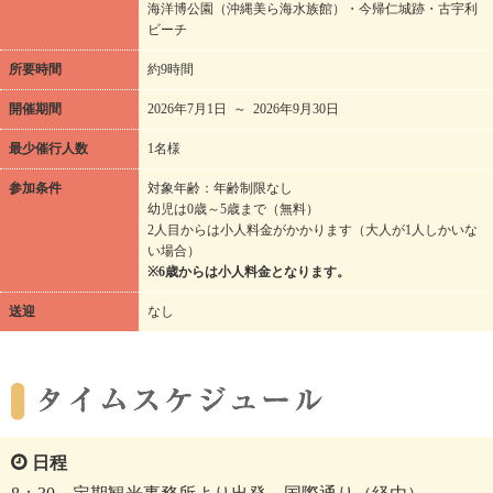
海洋博公園（沖縄美ら海水族館）・今帰仁城跡・古宇利
ビーチ
所要時間
約9時間
開催期間
2026年7月1日 ～ 2026年9月30日
最少催行人数
1名様
参加条件
対象年齢：年齢制限なし
幼児は0歳～5歳まで（無料）
2人目からは小人料金がかかります（大人が1人しかいな
い場合）
※6歳からは小人料金となります。
送迎
なし
日程