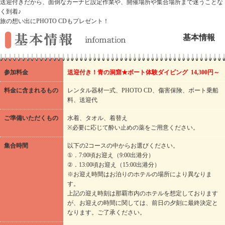
送迎付きだから、面倒なカーナビ設定作業や、開催場所や集合場所まで迷うことな
く到着♪
旅の想い出にPHOTO CDもプレゼント！
基本情報
参加料金
送迎付き！青の洞窟★ボート体験ダイビング 14,300円～
料金に含まれるもの
レンタル器材一式、PHOTO CD、傷害保険、ボート乗船
料、送迎代
ご準備いただくもの
水着、タオル、着替え
※必要に応じて酔い止めの薬をご用意ください。
集合時間
以下の2コースの中からお選びください。
①．7:00頃お迎え（9:00出港分）
②．13:00頃お迎え（15:00出港分）
※お迎え時間はお泊りのホテルの場所により異なりま
す。
上記の迎え時刻は那覇市内のホテルを想定しております
が、お迎えの時間に関しては、前日の夕刻に最終決定と
なります。ご了承ください。