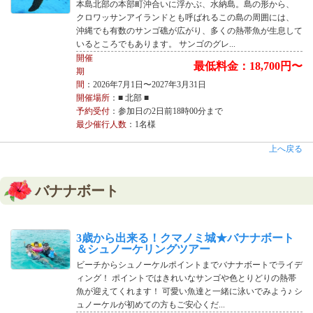
本島北部の本部町沖合いに浮かぶ、水納島。島の形から、
クロワッサンアイランドとも呼ばれるこの島の周囲には、
沖縄でも有数のサンゴ礁が広がり、多くの熱帯魚が生息して
いるところでもあります。 サンゴのグレ...
開催
最低料金：18,700円〜
期
間
：2026年7月1日〜2027年3月31日
開催場所
：■ 北部 ■
予約受付
：参加日の2日前18時00分まで
最少催行人数
：1名様
上へ戻る
バナナボート
3歳から出来る！クマノミ城★バナナボート
＆シュノーケリングツアー
ビーチからシュノーケルポイントまでバナナボートでライデ
ィング！ ポイントではきれいなサンゴや色とりどりの熱帯
魚が迎えてくれます！ 可愛い魚達と一緒に泳いでみよう♪ シ
ュノーケルが初めての方もご安心くだ...