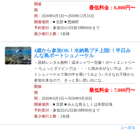
開催
最低料金：6,800円〜
期
間
：2026年6月1日〜2030年12月31日
開催場所
：■ 北部 ■ 恩納村
予約受付
：参加日の3日前19時00分まで
最少催行人数
：1名様
4歳から参加OK！水納島プチ上陸!！半日み
んな島ボートシュノーケル
～器材レンタル無料！温水シャワー完備！ボートエントリー
～ ちょっとダイビングは・・・と踏み出せない方は、ボー
トシュノーケルで海の中を覗いてみよう♪ 小さなお子様から
参加出来るので、きっと良い思い出にな...
開催
最低料金：7,000円〜
期
間
：2026年6月1日〜2026年9月30日
開催場所
：■ 北部 ■ みんな島もしくは本部近海
予約受付
：参加日の2日前16時00分まで
最少催行人数
：2名様
上へ戻る