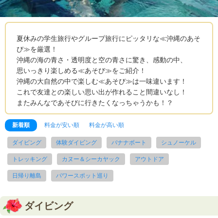
夏休みの学生旅行やグループ旅行にピッタリな≪沖縄のあそ
び≫を厳選！
沖縄の海の青さ・透明度と空の青さに驚き、感動の中、
思いっきり楽しめる≪あそび≫をご紹介！
沖縄の大自然の中で楽しむ≪あそび≫は一味違います！
これで友達との楽しい思い出が作れること間違いなし！
またみんなであそびに行きたくなっちゃうかも！？
新着順
料金が安い順
料金が高い順
ダイビング
体験ダイビング
バナナボート
シュノーケル
トレッキング
カヌー＆シーカヤック
アウトドア
日帰り離島
パワースポット巡り
ダイビング