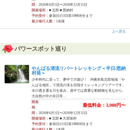
間
：2026年6月1日〜2030年12月31日
開催場所
：■ 北部 ■ 恩納村
予約受付
：参加日の3日前19時00分まで
最少催行人数
：1名様
上へ戻る
パワースポット巡り
やんばる清流リバートレッキング＜半日/恩納
村発＞
少年時代に戻って、夢中で川遊び！ 沖縄本島北部地域「や
んばる地区」で清流の滝を目指すトレッキングツアーです。
水の透き通る川を進み、道中では貴重な動植物を見ながら、
大自然の中の非日常...
開催
最低料金：3,980円〜
期
間
：2026年6月1日〜2030年12月31日
開催場所
：■ 北部 ■ 大宜味村
予約受付
：参加日の3日前18時00分まで
最少催行人数
：1名様