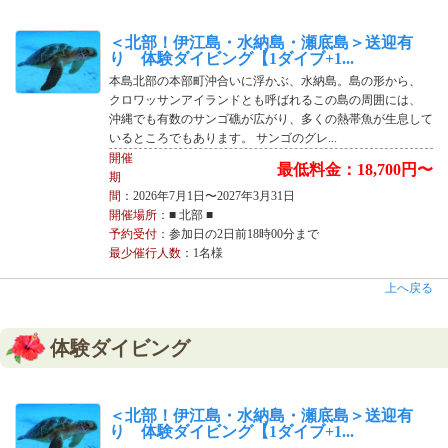
＜北部！伊江島・水納島・瀬底島＞送迎有
り 体験ダイビング【1ダイブ+1...
本島北部の本部町沖合いに浮かぶ、水納島。島の形から、
クロワッサンアイランドとも呼ばれるこの島の周囲には、
沖縄でも有数のサンゴ礁が広がり、多くの熱帯魚が生息して
いるところでもあります。 サンゴのグレ...
開催
最低料金：18,700円〜
期
間
：2026年7月1日〜2027年3月31日
開催場所
：■ 北部 ■
予約受付
：参加日の2日前18時00分まで
最少催行人数
：1名様
上へ戻る
体験ダイビング
＜北部！伊江島・水納島・瀬底島＞送迎有
り 体験ダイビング【1ダイブ+1...