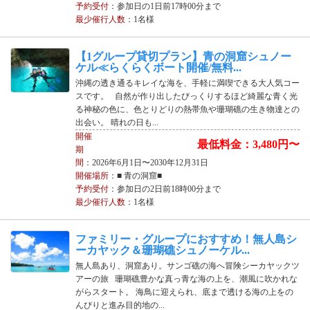
予約受付
：参加日の1日前17時00分まで
最少催行人数
：1名様
【1グループ貸切プラン】青の洞窟シュノー
ケル≪らくらくボート開催/無料...
沖縄の透き通るキレイな海を、手軽に満喫できる大人気コー
スです。 自然が作り出したびっくりするほど綺麗な青く光
る神秘の色に、色とりどりの熱帯魚や珊瑚礁の生き物達との
出会い。 晴れの日も...
開催
最低料金：3,480円〜
期
間
：2026年6月1日〜2030年12月31日
開催場所
：■ 青の洞窟■
予約受付
：参加日の2日前18時00分まで
最少催行人数
：1名様
ファミリー・グループにおすすめ！無人島シ
ーカヤック＆珊瑚礁シュノーケル...
無人島あり、洞窟あり。サンゴ礁の海へ冒険シーカヤックツ
アーの旅 珊瑚礁豊かな真っ青な海の上を、潮風に吹かれな
がらスタート。 海鳥に迎えられ、底まで透ける海の上をの
んびりと進み目的地の...