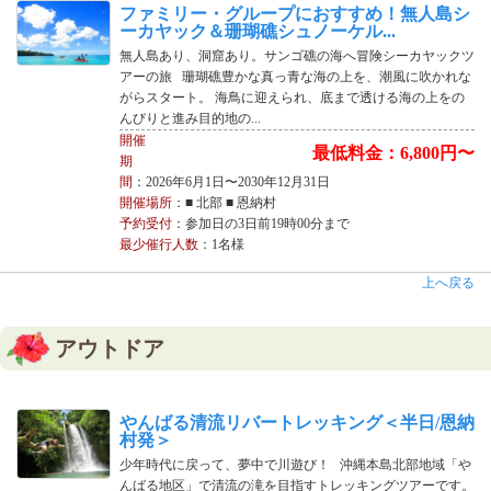
ファミリー・グループにおすすめ！無人島シ
ーカヤック＆珊瑚礁シュノーケル...
無人島あり、洞窟あり。サンゴ礁の海へ冒険シーカヤックツ
アーの旅 珊瑚礁豊かな真っ青な海の上を、潮風に吹かれな
がらスタート。 海鳥に迎えられ、底まで透ける海の上をの
んびりと進み目的地の...
開催
最低料金：6,800円〜
期
間
：2026年6月1日〜2030年12月31日
開催場所
：■ 北部 ■ 恩納村
予約受付
：参加日の3日前19時00分まで
最少催行人数
：1名様
上へ戻る
アウトドア
やんばる清流リバートレッキング＜半日/恩納
村発＞
少年時代に戻って、夢中で川遊び！ 沖縄本島北部地域「や
んばる地区」で清流の滝を目指すトレッキングツアーです。