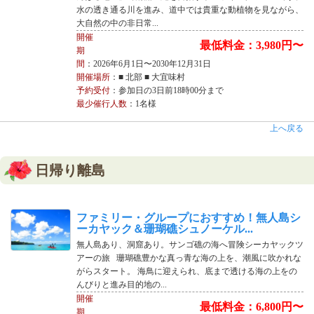
水の透き通る川を進み、道中では貴重な動植物を見ながら、
大自然の中の非日常...
開催
最低料金：3,980円〜
期
間
：2026年6月1日〜2030年12月31日
開催場所
：■ 北部 ■ 大宜味村
予約受付
：参加日の3日前18時00分まで
最少催行人数
：1名様
上へ戻る
日帰り離島
ファミリー・グループにおすすめ！無人島シ
ーカヤック＆珊瑚礁シュノーケル...
無人島あり、洞窟あり。サンゴ礁の海へ冒険シーカヤックツ
アーの旅 珊瑚礁豊かな真っ青な海の上を、潮風に吹かれな
がらスタート。 海鳥に迎えられ、底まで透ける海の上をの
んびりと進み目的地の...
開催
最低料金：6,800円〜
期