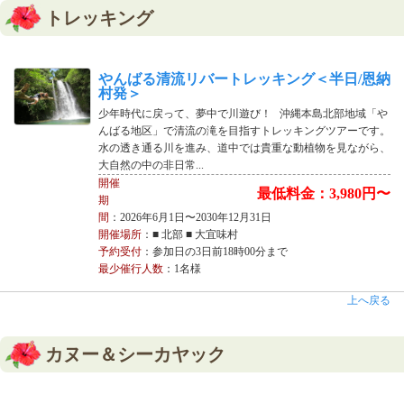
トレッキング
やんばる清流リバートレッキング＜半日/恩納
村発＞
少年時代に戻って、夢中で川遊び！ 沖縄本島北部地域「や
んばる地区」で清流の滝を目指すトレッキングツアーです。
水の透き通る川を進み、道中では貴重な動植物を見ながら、
大自然の中の非日常...
開催
最低料金：3,980円〜
期
間
：2026年6月1日〜2030年12月31日
開催場所
：■ 北部 ■ 大宜味村
予約受付
：参加日の3日前18時00分まで
最少催行人数
：1名様
上へ戻る
カヌー＆シーカヤック