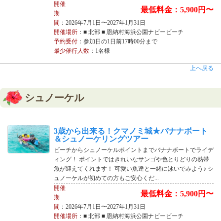
開催
最低料金：5,900円〜
期
間
：2026年7月1日〜2027年1月31日
開催場所
：■ 北部 ■ 恩納村海浜公園ナビービーチ
予約受付
：参加日の1日前17時00分まで
最少催行人数
：1名様
上へ戻る
シュノーケル
3歳から出来る！クマノミ城★バナナボート
＆シュノーケリングツアー
ビーチからシュノーケルポイントまでバナナボートでライデ
ィング！ ポイントではきれいなサンゴや色とりどりの熱帯
魚が迎えてくれます！ 可愛い魚達と一緒に泳いでみよう♪ シ
ュノーケルが初めての方もご安心くだ...
開催
最低料金：5,900円〜
期
間
：2026年7月1日〜2027年1月31日
開催場所
：■ 北部 ■ 恩納村海浜公園ナビービーチ