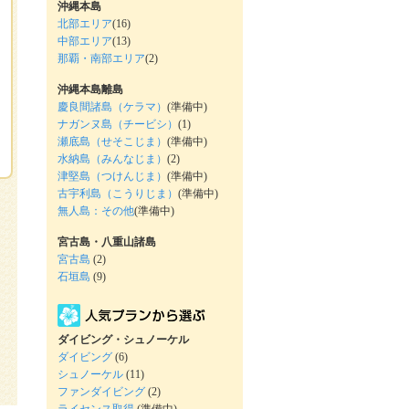
沖縄本島
北部エリア
(16)
中部エリア
(13)
那覇・南部エリア
(2)
沖縄本島離島
慶良間諸島（ケラマ）
(準備中)
ナガンヌ島（チービシ）
(1)
瀬底島（せそこじま）
(準備中)
水納島（みんなじま）
(2)
津堅島（つけんじま）
(準備中)
古宇利島（こうりじま）
(準備中)
無人島：その他
(準備中)
宮古島・八重山諸島
宮古島
(2)
石垣島
(9)
ダイビング・シュノーケル
ダイビング
(6)
シュノーケル
(11)
ファンダイビング
(2)