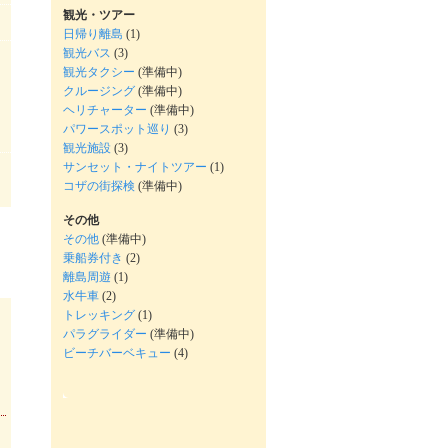
観光・ツアー
日帰り離島
(1)
観光バス
(3)
観光タクシー
(準備中)
クルージング
(準備中)
ヘリチャーター
(準備中)
パワースポット巡り
(3)
観光施設
(3)
サンセット・ナイトツアー
(1)
コザの街探検
(準備中)
その他
その他
(準備中)
乗船券付き
(2)
離島周遊
(1)
水牛車
(2)
トレッキング
(1)
パラグライダー
(準備中)
ビーチバーベキュー
(4)