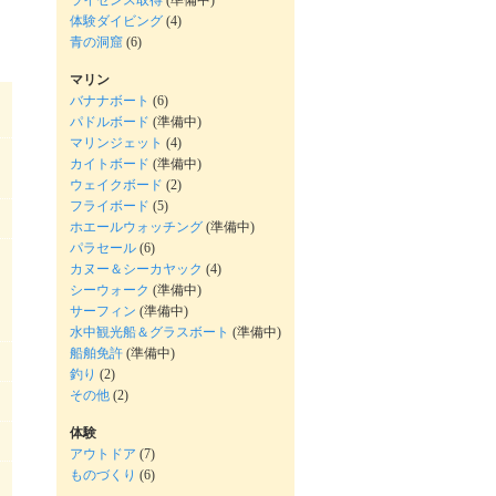
ライセンス取得
(準備中)
体験ダイビング
(4)
青の洞窟
(6)
マリン
バナナボート
(6)
パドルボード
(準備中)
マリンジェット
(4)
カイトボード
(準備中)
ウェイクボード
(2)
フライボード
(5)
ホエールウォッチング
(準備中)
パラセール
(6)
カヌー＆シーカヤック
(4)
シーウォーク
(準備中)
サーフィン
(準備中)
水中観光船＆グラスボート
(準備中)
船舶免許
(準備中)
釣り
(2)
その他
(2)
体験
アウトドア
(7)
ものづくり
(6)