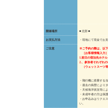
開催場所
■ 北部 ■
お支払方法
・現地にて現金でお
ご注意
※ご予約の際は、以
［お客様情報入力
1.前日の宿泊先ホテル
2.、参加者それぞれ
（ウェットスーツ等
・飛行機に搭乗する
・過去の病歴により
・天候海洋状況等に
・未成年者の方は保
・お申込みはリクエ
い。