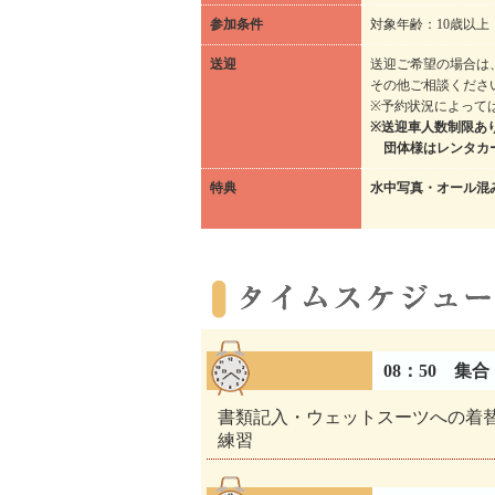
参加条件
対象年齢：10歳以上
送迎
送迎ご希望の場合は
その他ご相談くださ
※予約状況によって
※​送迎車人数制限あ
団体様はレンタカ
特典
水中写真・オール混
08：50 集合
書類記入・ウェットスーツへの着
練習