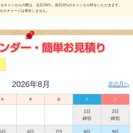
るキャンセルの際は、当日100%、前日50%のキャンセル料をいただきます。
ンセルチャージは発生しません。
2026年8月
次の月へ
水
木
金
土
日
1日
2日
締切
締切
5日
6日
7日
8日
9日