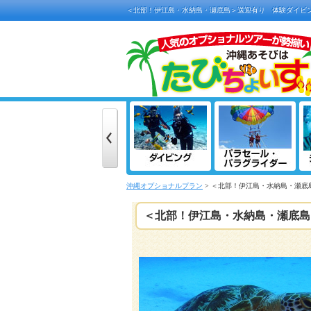
＜北部！伊江島・水納島・瀬底島＞送迎有り 体験ダイビン
沖縄オプショナルプラン
> ＜北部！伊江島・水納島・瀬底
＜北部！伊江島・水納島・瀬底島