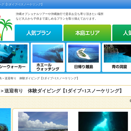
グ【1ダイブ+1スノーケリング】
沖縄オプショナルツアーや沖縄旅行で是非お立ち寄り頂きたい場所
など大人から子供まで楽しめるプランを取り揃えております。
島＞送迎有り 体験ダイビング【1ダイブ+1スノーケリング】
＞送迎有り 体験ダイビング【1ダイブ+1スノーケリング】