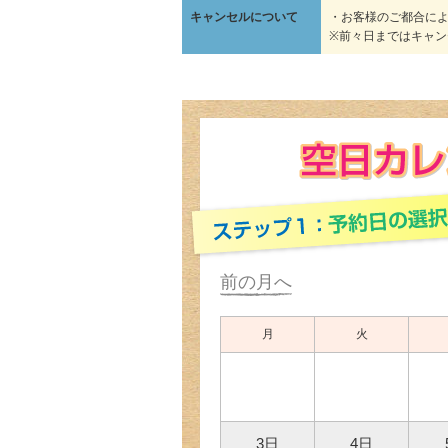
キャンセルについて
・お客様のご都合によ
※前々日まではキャ
前の月へ
月
火
3日
4日