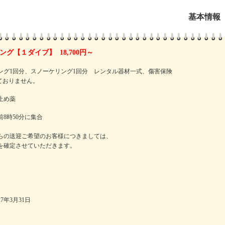
基本情報
グ【１ダイブ】 18,700円～
ング1回分、スノーケリング1回分 レンタル器材一式、傷害保険
ておりません。
止め薬
8時50分に集合
らの送迎ご希望のお客様につきましては、
を確定させていただきます。
27年3月31日