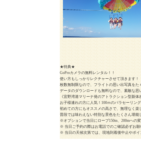
★特典★
GoProカメラの無料レンタル！！
使い方もしっかりレクチャーさせて頂きます！
枚数無制限なので、フライトの思い出写真をた
データのダウンロードも無料なので、素敵な思
《宜野湾港マリーナ発のアトラクション型新体
お子様連れの方に人気！100ｍのパラセーリン
初めての方にもオススメの高さで、無理なく楽
普段では味わえない特別な景色をたくさん堪能
※オプションで当日にロープ150m、200mへ
※ 当日ご予約の際はお電話でのご確認必ずお願
※ 当日の天候次第では、現地到着後中止やポ