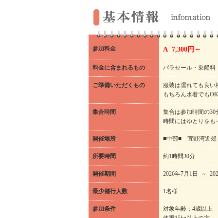
参加料金
A 7,300円～
料金に含まれるもの
パラセール・乗船料
ご準備いただくもの
服装は濡れても良い
もちろん水着でもO
集合時間
集合は参加時間の3
時間にはゆとりをも
開催場所
■中部■ 宜野湾近郊
所要時間
約1時間30分
開催期間
2026年7月1日 ～ 20
最少催行人数
1名様
参加条件
対象年齢：4歳以上