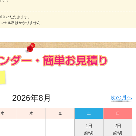
00％いただきます。
ャンセル料はかかりません。
2026年8月
次の月へ
水
木
金
土
日
1日
2日
締切
締切