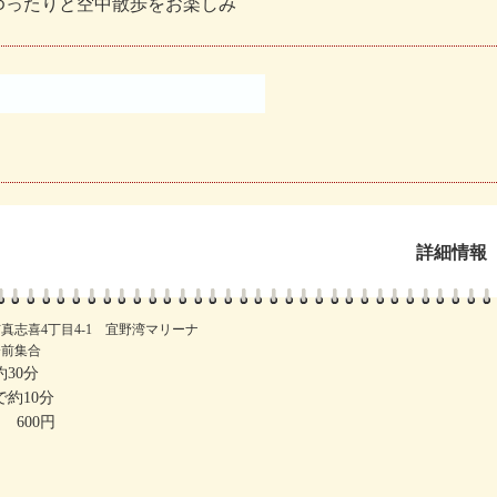
ゆったりと空中散歩をお楽しみ
詳細情報
真志喜4丁目4-1 宜野湾マリーナ
分前集合
30分
約10分
 600円