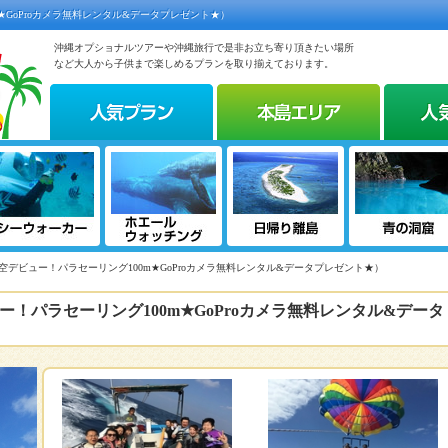
★GoProカメラ無料レンタル&データプレゼント★）
沖縄オプショナルツアーや沖縄旅行で是非お立ち寄り頂きたい場所
など大人から子供まで楽しめるプランを取り揃えております。
空デビュー！パラセーリング100m★GoProカメラ無料レンタル&データプレゼント★）
！パラセーリング100m★GoProカメラ無料レンタル&データ