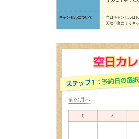
キャンセルについて
・当日キャンセルは1
・天候不良によりキ
前の月へ
月
火