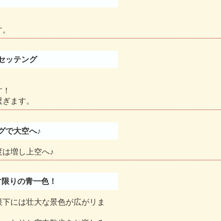
す。
セッテング
す！
繋ぎます。
グで大空へ♪
は増し上空へ♪
す限りの青一色！
眼下には壮大な景色が広がリま