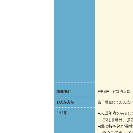
開催場所
■中部■ 宜野湾近郊
お支払方法
当日現金にてお支払
ご注意
●未成年者のみの
ご利用当日、参加
●
船に持ち込む荷
予めご了承くだ