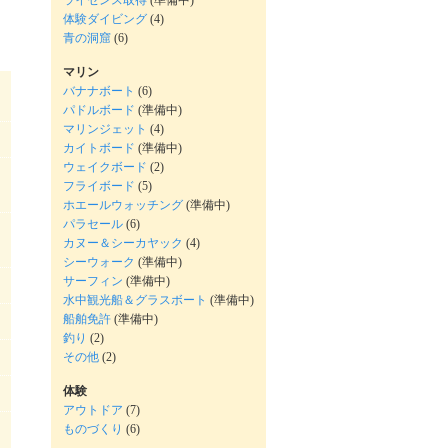
ライセンス取得
(準備中)
体験ダイビング
(4)
青の洞窟
(6)
マリン
バナナボート
(6)
パドルボード
(準備中)
マリンジェット
(4)
カイトボード
(準備中)
ウェイクボード
(2)
フライボード
(5)
ホエールウォッチング
(準備中)
パラセール
(6)
カヌー＆シーカヤック
(4)
シーウォーク
(準備中)
サーフィン
(準備中)
水中観光船＆グラスボート
(準備中)
船舶免許
(準備中)
釣り
(2)
その他
(2)
体験
アウトドア
(7)
ものづくり
(6)