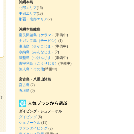
沖縄本島
北部エリア
(16)
中部エリア
(13)
那覇・南部エリア
(2)
沖縄本島離島
慶良間諸島（ケラマ）
(準備中)
ナガンヌ島（チービシ）
(1)
瀬底島（せそこじま）
(準備中)
水納島（みんなじま）
(2)
津堅島（つけんじま）
(準備中)
古宇利島（こうりじま）
(準備中)
無人島：その他
(準備中)
宮古島・八重山諸島
宮古島
(2)
石垣島
(9)
？
ダイビング・シュノーケル
ダイビング
(6)
シュノーケル
(11)
ファンダイビング
(2)