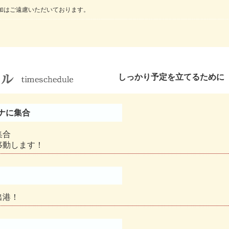
加はご遠慮いただいております。
しっかり予定を立てるために
ナに集合
集合
移動します！
出港！