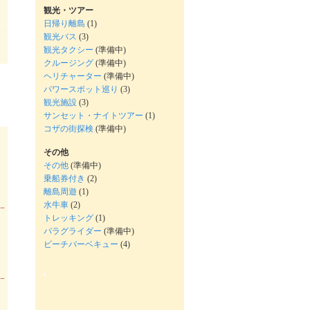
観光・ツアー
日帰り離島
(1)
観光バス
(3)
観光タクシー
(準備中)
クルージング
(準備中)
ヘリチャーター
(準備中)
パワースポット巡り
(3)
観光施設
(3)
サンセット・ナイトツアー
(1)
コザの街探検
(準備中)
その他
その他
(準備中)
乗船券付き
(2)
離島周遊
(1)
水牛車
(2)
トレッキング
(1)
パラグライダー
(準備中)
ビーチバーベキュー
(4)