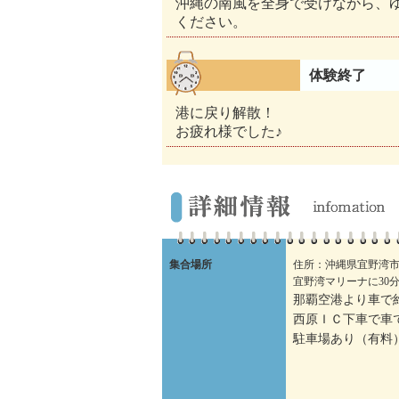
沖縄の南風を全身で受けながら、
ください。
体験終了
港に戻り解散！
お疲れ様でした♪
集合場所
住所：沖縄県宜野湾市
宜野湾マリーナに30
那覇空港より車で約
西原ＩＣ下車で車で
駐車場あり（有料）