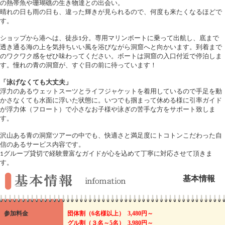
の熱帯魚や珊瑚礁の生き物達との出会い。
晴れの日も雨の日も、違った輝きが見られるので、何度も来たくなるほどで
す。
ショップから港へは、徒歩1分。専用マリンボートに乗って出航し、底まで
透き通る海の上を気持ちいい風を浴びながら洞窟へと向かいます。到着まで
のワクワク感をぜひ味わってください。ボートは洞窟の入口付近で停泊しま
す。憧れの青の洞窟が、すぐ目の前に待っています！
「泳げなくても大丈夫」
浮力のあるウェットスーツとライフジャケットを着用しているので手足を動
かさなくても水面に浮いた状態に。いつでも掴まって休める様に引率ガイド
が浮力体（フロート）で小さなお子様や泳ぎの苦手な方をサポート致しま
す。
沢山ある青の洞窟ツアーの中でも、快適さと満足度にトコトンこだわった自
信のあるサービス内容です。
1グループ貸切で経験豊富なガイドが心を込めて丁寧に対応させて頂きま
す。
基本情報
参加料金
団体割（6名様以上） 3,480円～
グル割（３名～5名） 3,980円～