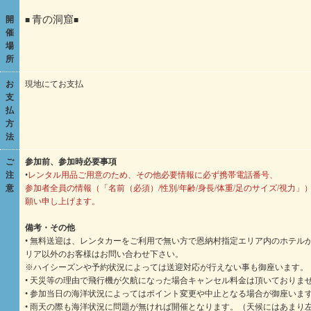
開
■
青の洞窟
■
催
場
所
お
現地にてお支払
支
払
方
法
ご
参加前、参加時必要事項
注
•
レンタル用品ご用意のため、その他必要情報に必ず携帯電話番号、
意
参加者全員の情報（「名前（必須）/性別/年齢/身長/体重/足のサイズ/視力
願い申し上げます。
備考・その他
• 無料送迎は、レンタカーをご利用で無い方で恩納村指定エリア内のホテル
リア以外のお客様はお問い合わせ下さい。
※ハイシーズンや予約状況によっては送迎対応が行えない事も御座います。
• 天災等の理由で飛行機が欠航になった場合キャンセル料金は頂いておりま
• 参加当日の海洋状況によってはポイント変更や中止となる場合が御座いま
• 雨天の際も海洋状況に問題が無ければ開催となります。（天候にはあまり