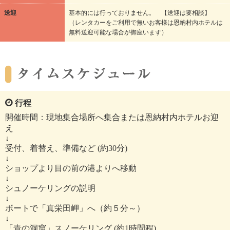
送迎
基本的には行っておりません。 【送迎は要相談】
（レンタカーをご利用で無いお客様は恩納村内ホテルは
無料送迎可能な場合が御座います）
行程
開催時間：現地集合場所へ集合または恩納村内ホテルお迎
え
↓
受付、着替え、準備など (約30分)
↓
ショップより目の前の港よりへ移動
↓
シュノーケリングの説明
↓
ボートで「真栄田岬」へ（約５分～）
↓
「青の洞窟」スノーケリング (約1時間程)