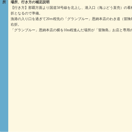
所
場所、行き方の補足説明
【行き方】那覇方面より国道58号線を北上し、港入口（海ぶどう直売）の看
折となるので準備。
漁港の入り口を過ぎて20ｍ程先の「グランブルー」恩納本店のわき道（冒険
右折。
「グランブルー」恩納本店の横を10m程進んだ場所が「冒険島」お店と専用