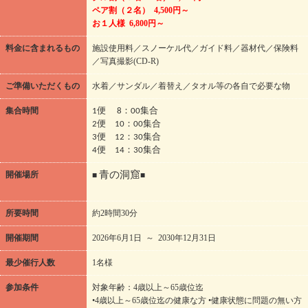
ペア割（２名） 4,500円～
お１人様 6,800円～
料金に含まれるもの
施設使用料／スノーケル代／ガイド料／器材代／保険料
／写真撮影(CD-R)
ご準備いただくもの
水着／サンダル／着替え／タオル等の各自で必要な物
集合時間
1便 8：00集合
2便 10：00集合
3便 12：30集合
4便 14：30集合
開催場所
■
青の洞窟
■
所要時間
約2時間30分
開催期間
2026年6月1日 ～ 2030年12月31日
最少催行人数
1名様
参加条件
対象年齢：4歳以上～65歳位迄
•4歳以上～65歳位迄の健康な方 •健康状態に問題の無い方