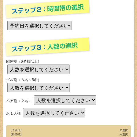
団体割（6名様以上）
グル割（３名～5名）
ペア割（２名）
お１人様
【予約日】
未選択
【時間帯】
未選択