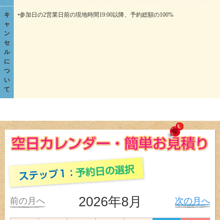
キ
•参加日の2営業日前の現地時間19:00以降、予約総額の100%
ャ
ン
セ
ル
に
つ
い
て
2026年8月
前の月へ
次の月へ