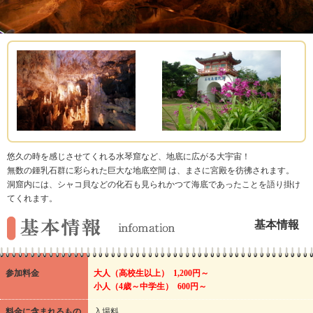
悠久の時を感じさせてくれる水琴窟など、地底に広がる大宇宙！
無数の鍾乳石群に彩られた巨大な地底空間 は、まさに宮殿を彷彿されます。
洞窟内には、シャコ貝などの化石も見られかつて海底であったことを語り掛け
てくれます。
基本情報
参加料金
大人（高校生以上） 1,200円～
小人（4歳～中学生） 600円～
料金に含まれるもの
入場料