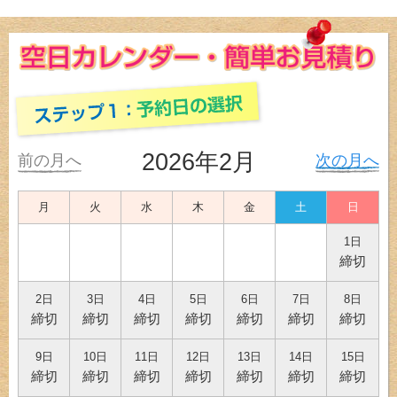
2026年2月
前の月へ
次の月へ
月
火
水
木
金
土
日
1日
締切
2日
3日
4日
5日
6日
7日
8日
締切
締切
締切
締切
締切
締切
締切
9日
10日
11日
12日
13日
14日
15日
締切
締切
締切
締切
締切
締切
締切