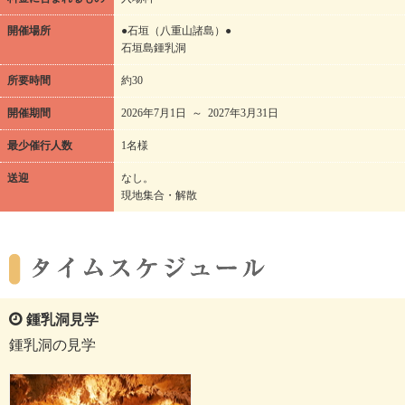
開催場所
●石垣（八重山諸島）●
石垣島鍾乳洞
所要時間
約30
開催期間
2026年7月1日 ～ 2027年3月31日
最少催行人数
1名様
送迎
なし。
現地集合・解散
鍾乳洞見学
鍾乳洞の見学