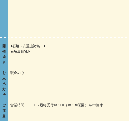
開
●石垣（八重山諸島）●
催
石垣島鍾乳洞
場
所
お
現金のみ
支
払
方
法
ご
営業時間 9：00～最終受付18：00（18：30閉園） 年中無休
注
意