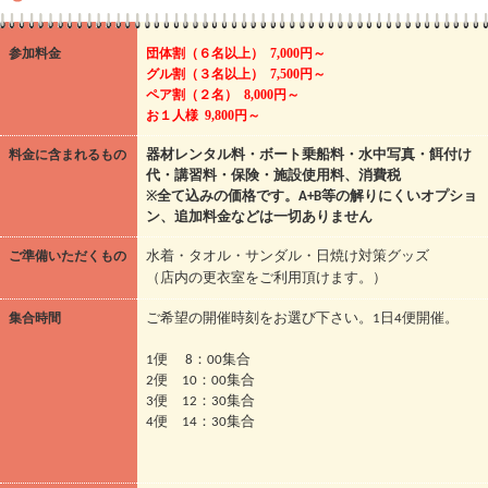
参加料金
団体割（６名以上） 7,000円～
グル割（３名以上） 7,500円～
ペア割（２名） 8,000円～
お１人様 9,800円～
料金に含まれるもの
器材レンタル料・ボート乗船料・水中写真・餌付け
代・講習料・保険・施設使用料、消費税
※
全て込みの価格です。A+B等の解りにくいオプショ
ン、追加料金などは一切ありません
ご準備いただくもの
水着・タオル・サンダル・日焼け対策グッズ
（店内の更衣室をご利用頂けます。）
集合時間
ご希望の開催時刻をお選び下さい。1日4便開催。
1便 8：00集合
2便 10：00集合
3便 12：30集合
4便 14：30集合