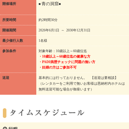
開催場所
■
青の洞窟
■
所要時間
約2時間30分
開催期間
2026年6月1日 ～ 2030年12月31日
最少催行人数
1名様
参加条件
対象年齢：10歳以上～60歳位迄
・10歳以上～60歳位迄の健康な方
・PADI病歴チェックに問題の無い方
・妊婦の方はご参加不可
送迎
基本的には行っておりません。 【送迎は要相談】
（レンタカーをご利用で無いお客様は恩納村内ホテルは
無料送迎可能な場合が御座います）