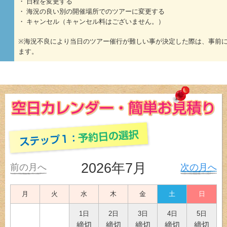
・ 日程を変更する
・ 海況の良い別の開催場所でのツアーに変更する
・ キャンセル（キャンセル料はございません。）
※海況不良により当日のツアー催行が難しい事が決定した際は、事前
ます。
2026年7月
前の月へ
次の月へ
月
火
水
木
金
土
日
1日
2日
3日
4日
5日
締切
締切
締切
締切
締切