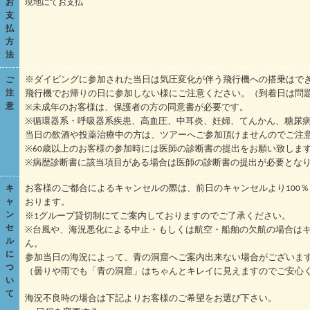
お
現地にてお支払
支
払
方
法
ご
※ダイビングに参加された当日は気圧変化が伴う飛行機への搭乗はで
注
飛行機でお帰りの日に参加しない様にご注意ください。（到着日は問
意
※未成年のお客様は、保護者の方の同意書が必要です。
※循環器系・呼吸器系疾患、高血圧、中耳炎、妊婦、てんかん、糖尿
当日の飲酒や投薬治療中の方は、ツアーへご参加頂けませんのでご注
※60歳以上のお客様の参加時には医師の診断書の提出をお願い致しま
※病歴診断書に該当項目がある場合は医師の診断書の提出が必要とな
キ
お客様のご都合によるキャンセルの際は、前日のキャンセルより100
ャ
おります。
ン
※1グループ貸切制にてご案内しておりますのでご了承ください。
セ
※台風や、海況悪化による中止・もしくは航空・船舶の欠航の場合は
ル
ん。
に
参加当日の海況によって、青の洞窟へご案内出来ない場合がございま
つ
（曇りや雨でも「青の洞窟」はちゃんとキレイに見えますのでご安心
い
て
海況不良時の場合は下記よりお客様のご希望をお選び下さい。