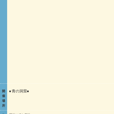
開
■
青の洞窟
■
催
場
所