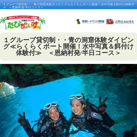
１グループ貸切制・・青の洞窟体験ダイビング≪らくらくボート開催！水中写真＆餌付け体験付
≫ ＜恩納村発/半日コース＞
１グループ貸切制・・青の洞窟体験ダイビン
グ≪らくらくボート開催！水中写真＆餌付け
体験付≫ ＜恩納村発/半日コース＞