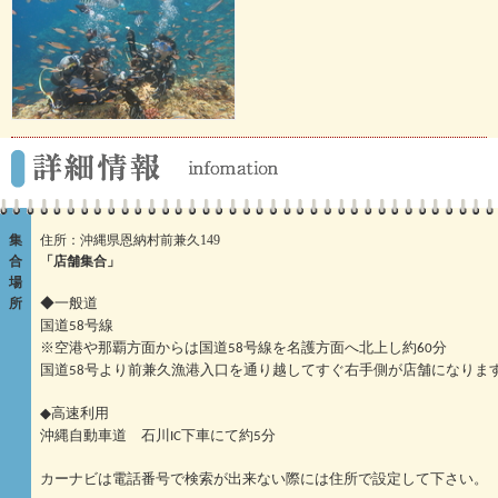
集
住所：沖縄県恩納村前兼久149
合
「店舗集合」
場
所
◆一般道
国道58号線
※空港や那覇方面からは国道58号線を名護方面へ北上し約60分
国道58号より前兼久漁港入口を通り越してすぐ右手側が店舗になりま
◆高速利用
沖縄自動車道 石川IC下車にて約5分
カーナビは電話番号で検索が出来ない際には住所で設定して下さい。