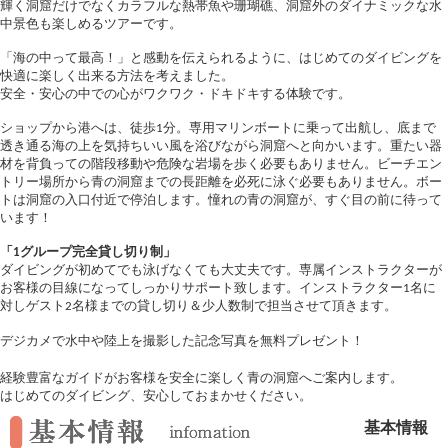
輝く洞窟だけでなくカラフルな熱帯魚や珊瑚礁、洞窟外のダイナミックな水
中景色も楽しめるツアーです。
「海の中って最高！」と感動を伝えられるように、はじめてのダイビングを
快適に楽しく出来る方法を考えました。
安全・安心の中での心がワクワク・ドキドキする体験です。
ショップから港へは、徒歩1分。専用マリンボートに乗って出航し、底まで
透き通る海の上を気持ちいい風を浴びながら洞窟へと向かいます。重たい器
材を背負っての階段移動や危険な岩場を歩く必要もありません。ビーチエン
トリー場所から青の洞窟までの長距離を必死に泳ぐ必要もありません。ボー
トは洞窟の入口付近で停泊します。憧れの青の洞窟が、すぐ目の前に待って
います！
「1グループ完全貸し切り制」
ダイビングが初めてでも泳げなくても大丈夫です。専属インストラクターが
お客様の目線になってしっかりサポート致します。インストラクター1名に
対しゲスト2名様までの貸し切り＆少人数制で担当させて頂きます。
デジカメで水中や陸上を撮影した記念写真を無料プレゼント！
経験豊富なガイドがお客様を安全に楽しく青の洞窟へご案内します。
はじめてのダイビング、安心しておまかせください。
基本情報