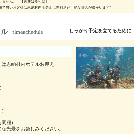
りません。 【送迎は要相談】
用で無いお客様は恩納村内ホテルは無料送迎可能な場合が御座います）
しっかり予定を立てるために
たは恩納村内ホテルお迎え
動
～）
時間程)
的な光景をお楽しみください。