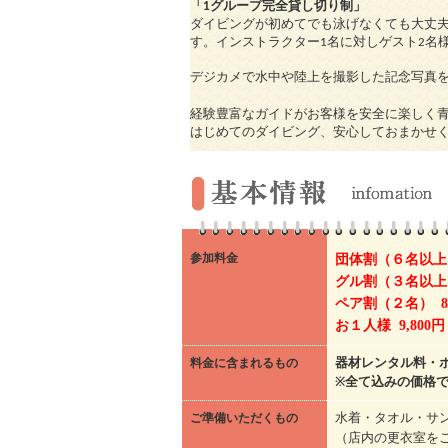
「1グループ完全貸し切り制」
ダイビングが初めてでも泳げなくても大丈
す。インストラクター1名に対しゲスト2名
デジカメで水中や陸上を撮影した記念写真
経験豊富なガイドがお客様を安全に楽しく
はじめてのダイビング、安心しておまかせ
参加料金
団体割（６名以上）
グル割（３名以上）
ペア割（２名） 8,
お１人様 9,800
料金に含まれるもの
器材レンタル料・
※
全て込みの価格で
ご準備いただくもの
水着・タオル・サ
（店内の更衣室を