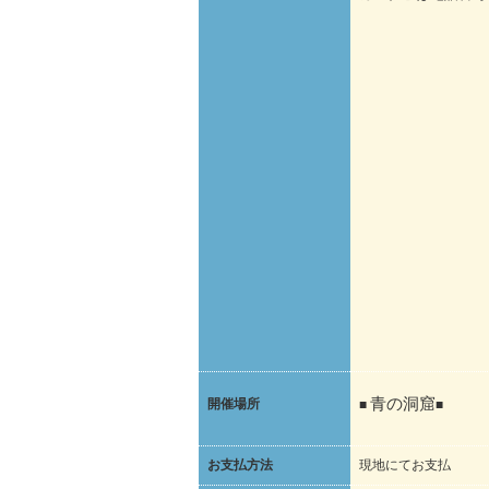
開催場所
■
青の洞窟
■
お支払方法
現地にてお支払