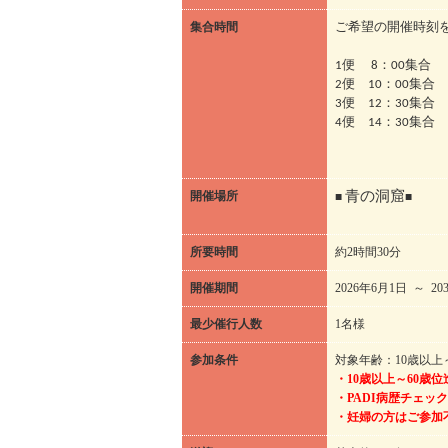
集合時間
ご希望の開催時刻を
1便 8：00集合
2便 10：00集合
3便 12：30集合
4便 14：30集合
開催場所
■
青の洞窟
■
所要時間
約2時間30分
開催期間
2026年6月1日 ～ 20
最少催行人数
1名様
参加条件
対象年齢：10歳以上
・10歳以上～60歳
・PADI病歴チェッ
・妊婦の方はご参加