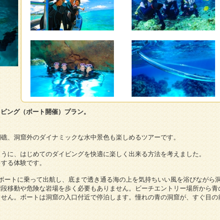
イビング（ボート開催）プラン。
瑚礁、洞窟外のダイナミックな水中景色も楽しめるツアーです。
ように、はじめてのダイビングを快適に楽しく出来る方法を考えました。
キする体験です。
ボートに乗って出航し、底まで透き通る海の上を気持ちいい風を浴びながら
階段移動や危険な岩場を歩く必要もありません。ビーチエントリー場所から青
ません。ボートは洞窟の入口付近で停泊します。憧れの青の洞窟が、すぐ目の