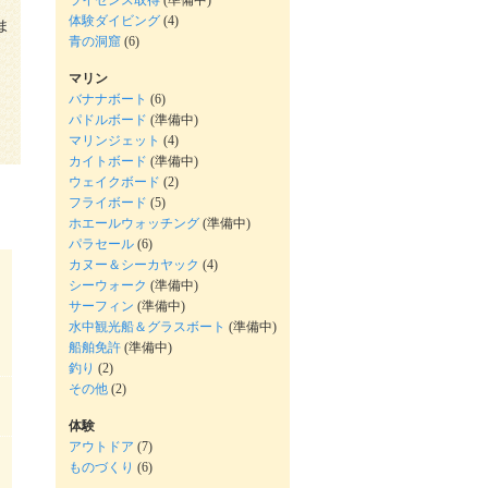
ライセンス取得
(準備中)
体験ダイビング
(4)
ま
青の洞窟
(6)
マリン
バナナボート
(6)
パドルボード
(準備中)
マリンジェット
(4)
カイトボード
(準備中)
ウェイクボード
(2)
フライボード
(5)
ホエールウォッチング
(準備中)
パラセール
(6)
カヌー＆シーカヤック
(4)
シーウォーク
(準備中)
サーフィン
(準備中)
水中観光船＆グラスボート
(準備中)
船舶免許
(準備中)
釣り
(2)
その他
(2)
体験
アウトドア
(7)
ものづくり
(6)