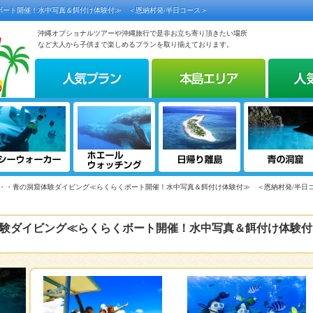
ボート開催！水中写真＆餌付け体験付≫ ＜恩納村発/半日コース＞
沖縄オプショナルツアーや沖縄旅行で是非お立ち寄り頂きたい場所
など大人から子供まで楽しめるプランを取り揃えております。
制・・青の洞窟体験ダイビング≪らくらくボート開催！水中写真＆餌付け体験付≫ ＜恩納村発/半日
験ダイビング≪らくらくボート開催！水中写真＆餌付け体験付