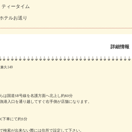
、ティータイム
内ホテルお送り
詳細情報
久149
らは国道58号線を名護方面へ北上し約60分
久漁港入口を通り越してすぐ右手側が店舗になります。
C下車にて約5分
で検索が出来ない際には住所で設定して下さい。