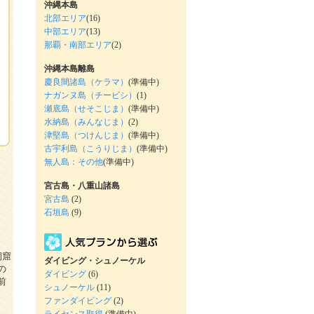
沖縄本島
北部エリア
(16)
中部エリア
(13)
那覇・南部エリア
(2)
沖縄本島離島
慶良間諸島（ケラマ）
(準備中)
ナガンヌ島（チービシ）
(1)
瀬底島（せそこじま）
(準備中)
水納島（みんなじま）
(2)
津堅島（つけんじま）
(準備中)
古宇利島（こうりじま）
(準備中)
無人島：その他
(準備中)
宮古島・八重山諸島
宮古島
(2)
石垣島
(9)
洞窟
ダイビング・シュノーケル
の
ダイビング
(6)
前
シュノーケル
(11)
ファンダイビング
(2)