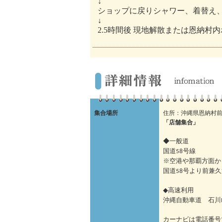
↓
ショップに戻りシャワー、着替え
↓
2.5時間後 現地解散または恩納村
集合場所
住所：沖縄県恩納村前兼
「店舗集合」
◆一般道
国道58号線
※空港や那覇方面か
国道58号より前兼
◆高速利用
沖縄自動車道 石川I
カーナビは電話番号