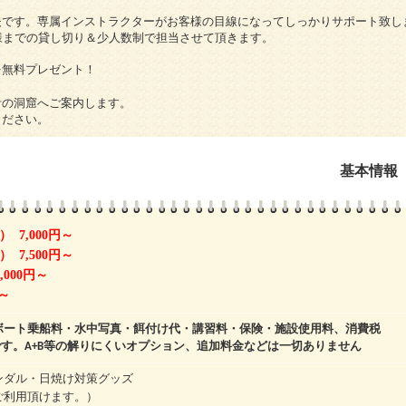
夫です。専属インストラクターがお客様の目線になってしっかりサポート致し
様までの貸し切り＆少人数制で担当させて頂きます。
を無料プレゼント！
青の洞窟へご案内します。
ください。
基本情報
 7,000円～
 7,500円～
000円～
円～
ボート乗船料・水中写真・餌付け代・講習料・保険・施設使用料、消費税
す。A+B等の解りにくいオプション、追加料金などは一切ありません
ンダル・日焼け対策グッズ
ご利用頂けます。）