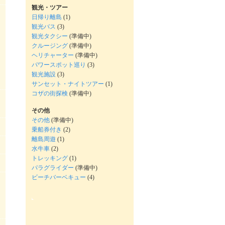
観光・ツアー
日帰り離島
(1)
観光バス
(3)
観光タクシー
(準備中)
クルージング
(準備中)
ヘリチャーター
(準備中)
パワースポット巡り
(3)
観光施設
(3)
サンセット・ナイトツアー
(1)
コザの街探検
(準備中)
その他
その他
(準備中)
乗船券付き
(2)
離島周遊
(1)
水牛車
(2)
トレッキング
(1)
パラグライダー
(準備中)
ビーチバーベキュー
(4)