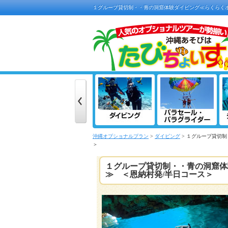
１グループ貸切制・・青の洞窟体験ダイビング≪らくらく
沖縄オプショナルプラン
>
ダイビング
> １グループ貸切
＞
１グループ貸切制・・青の洞窟体
≫ ＜恩納村発/半日コース＞