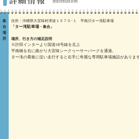
集
住所：沖縄県大宜味村津波１５７０−１ 平南川ター滝駐車場
合
「
・集合」
ター滝駐車場
場
所
場所、行き方の補足説明
※許田インターより国道58号線を北上
平南橋を右に曲がり大宜味シークヮーサーパークを通過。
ター滝の看板に従い走行すると右手に奇麗な専用駐車場施設がありま