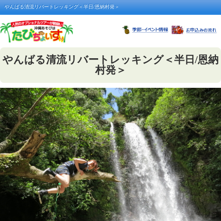
やんばる清流リバートレッキング＜半日/恩納村発＞
やんばる清流リバートレッキング＜半日/恩納
村発＞