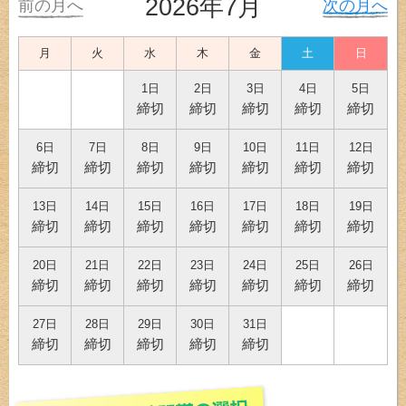
2026年7月
前の月へ
次の月へ
月
火
水
木
金
土
日
1日
2日
3日
4日
5日
締切
締切
締切
締切
締切
6日
7日
8日
9日
10日
11日
12日
締切
締切
締切
締切
締切
締切
締切
13日
14日
15日
16日
17日
18日
19日
締切
締切
締切
締切
締切
締切
締切
20日
21日
22日
23日
24日
25日
26日
締切
締切
締切
締切
締切
締切
締切
27日
28日
29日
30日
31日
締切
締切
締切
締切
締切