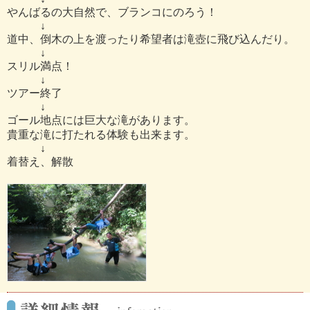
やんばるの大自然で、ブランコにのろう！
↓
道中、倒木の上を渡ったり希望者は滝壺に飛び込んだり。
↓
スリル満点！
↓
ツアー終了
↓
ゴール地点には巨大な滝があります。
貴重な滝に打たれる体験も出来ます。
↓
着替え、解散