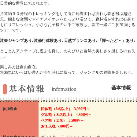
日常的な世界に包まれます。
片道約３０分程のトレッキングをして滝に到着すれば疲れも吹き飛ぶ超絶
景。幽玄な空間でマイナスイオンをたっぷり浴びて、森林浴をすれば心身と
もにリフレッシュ。小さなお子様のいるご家族も、皆で一緒にご参加頂ける
ツアーです。
滝壺ジャンプあり♪滝修行体験あり♪天然ブランコあり♪「採ったど～」あり♪
とことんアクティブに遊ぶも良し。のんびりと自然の美しさを感じるのも良
し。
楽しみ方は自由自在。
無邪気にいっぱい遊んだ少年時代に戻って、ジャングルの冒険を楽しもう。
基本情報
参加料金
団体割（6名以上） 3,980円～
グル割（３名以上） 4,800円～
ペア割（２名） 5,500円～
お１人様 7,800円～