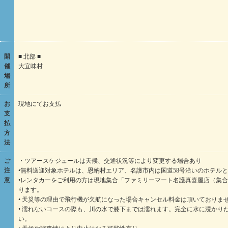
開
■ 北部 ■
催
大宜味村
場
所
お
現地にてお支払
支
払
方
法
ご
・ツアースケジュールは天候、交通状況等により変更する場合あり
注
•無料送迎対象ホテルは、恩納村エリア、名護市内は国道58号沿いのホテル
意
•レンタカーをご利用の方は現地集合「ファミリーマート名護真喜屋店（集合時間
ります。
• 天災等の理由で飛行機が欠航になった場合キャンセル料金は頂いておりま
• 濡れないコースの際も、川の水で膝下までは濡れます。完全に水に浸かり
い。