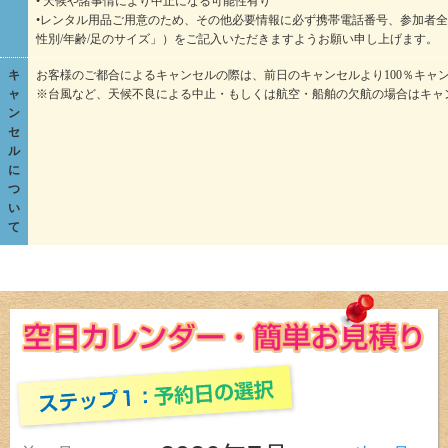
• 天候や諸事情により中止になる可能性有り
•レンタル用品ご用意のため、その他必要情報に必ず携帯電話番号、参加者全
性別/年齢/足のサイズ」）をご記入いただきますようお願い申し上げます。
キ
お客様のご都合によるキャンセルの際は、前日のキャンセルより100％キャ
ャ
※台風など、天候不良による中止・もしくは航空・船舶の欠航の場合はキャ
ン
セ
ル
に
つ
い
て