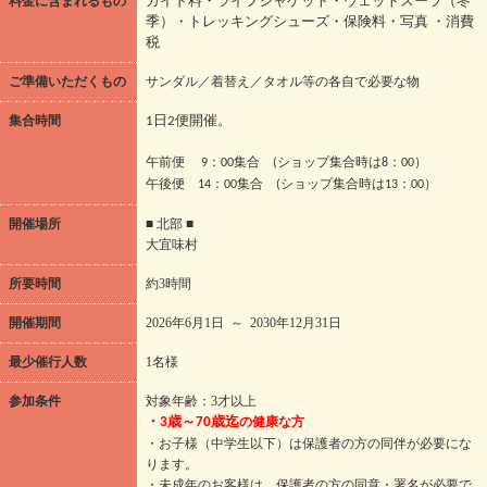
料金に含まれるもの
ガイド料・ライフジャケット・ウェットスーツ（冬
季）・トレッキングシューズ・保険料・写真 ・消費
税
ご準備いただくもの
サンダル／着替え／タオル等の各自で必要な物
集合時間
1日2便開催。
午前便 9：00集合 (ショップ集合時は8：00）
午後便 14：00集合 (ショップ集合時は13：00）
開催場所
■ 北部 ■
大宜味村
所要時間
約3時間
開催期間
2026年6月1日 ～ 2030年12月31日
最少催行人数
1名様
参加条件
対象年齢：3才以上
の健康な方
・3歳～70歳迄
・お子様（中学生以下）は保護者の方の同伴が必要にな
ります。
・未成年のお客様は、保護者の方の同意・署名が必要で