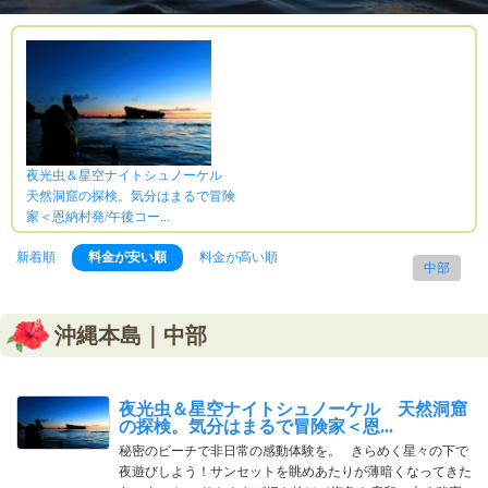
夜光虫＆星空ナイトシュノーケル
天然洞窟の探検。気分はまるで冒険
家＜恩納村発/午後コー...
新着順
料金が安い順
料金が高い順
中部
沖縄本島｜中部
夜光虫＆星空ナイトシュノーケル 天然洞窟
の探検。気分はまるで冒険家＜恩...
秘密のビーチで非日常の感動体験を。 きらめく星々の下で
夜遊びしよう！サンセットを眺めあたりが薄暗くなってきた