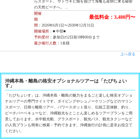
らスタート。 サトウキビ畑を抜けて海亀も産卵に来る秘密
の天然ビーチへ。 ...
開催
最低料金：3,480円〜
期
間
：2026年6月1日〜2030年12月31日
開催場所
：■ 中部■
予約受付
：参加日の2日前18時00分まで
最少催行人数
：1名様
上へ戻る
沖縄本島・離島の格安オプショナルツアーは「たびちょい
す」
「たびちょいす」は、沖縄本島・離島の魅力をまるごと楽しむ格安オプショ
ナルツアーの専門サイトです。ダイビングやシュノーケリングなどのマリン
スポーツ、日帰り離島ツアー、パワースポット巡り、伝統工芸体験、釣り、
ビーチバーベキューなど、沖縄観光をとことん楽しめるツアープランをご用
意しております。水中観光船、グラスボート、観光バス、観光タクシーなど
の人気プランも簡単に検索・予約できます。沖縄旅行の計画に是非お役立て
ください。