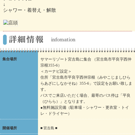
↓
シャワー・着替え・解散
集合場所
サマーリゾート宮古島に集合 （宮古島市平良字西仲
宗根355-6）
＜カーナビ設定＞
住所「宮古島市平良字西仲宗根（みやこじましひら
らあざにしなかそね）355-6」で設定をお願い致しま
す。
バスでご来店いただく場合、最寄のバス停は「平良
（ひらら）」となります。
●無料施設完備（駐車場・シャワー・更衣室・トイ
レ・ドライヤー）
開催場所
■ 宮古島 ■