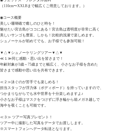
（110cm〜XXLBまで幅広くご用意しております。）
◉コース概要
美しい珊瑚礁で癒しのひと時を！
魅せたい宮古島がココにある！宮古島は透明度が非常に高く
美しいサンゴも豊富。しかも！比較的浅瀬で楽しめます。
シュノーケルが初めてでも、お子様でも参加可能！
▼△▼シュノーケリングツアー▼△▼
≪１≫同じ感動・思い出を皆さまで！
年齢対象が3歳～75歳までと幅広く、小さなお子様を含めた
皆さまで感動や思い出を共有できます。
≪２≫泳ぐのが苦手でも楽しめる！
担当スタッフが浮力体（ボディボード）を持っていますので、
つかまりながらでも水中世界を十分楽しめますよ♪
小さなお子様はマスクをつけずに浮き輪から箱メガネ越しで
海中を覗くことも可能です。
≪３≫ ツアー写真プレゼント！
ツアー中に撮影した写真をデータでお渡しします。
※スマートフォンへデータ転送となります。