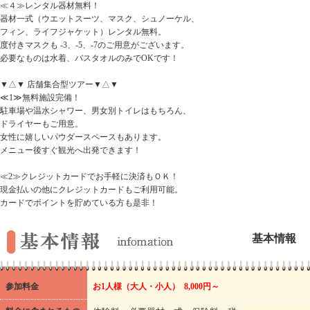
≪４≫レンタル器材無料！
器材一式（ウエットスーツ、マスク、シュノーケル、
フィン、ライフジャケット）レンタル無料。
度付きマスクも -3、-5、-7のご用意がございます。
必要なものは水着、バスタオルのみでOKです！
▼△▼ 店舗集合型ツアー▼△▼
≪1≫無料施設完備！
駐車場や温水シャワー、男女別トイレはもちろん、
ドライヤーもご用意。
女性に嬉しいパウダースペースもあります。
メニュー後すぐ観光へ出発できます！
≪2≫クレジットカードでお手軽に決済もＯＫ！
現金払いの他にクレジットカードもご利用可能。
カードでポイントを貯めている方も是非！
基本情報
参加料金
お1人様（大人・小人） 8,000円～