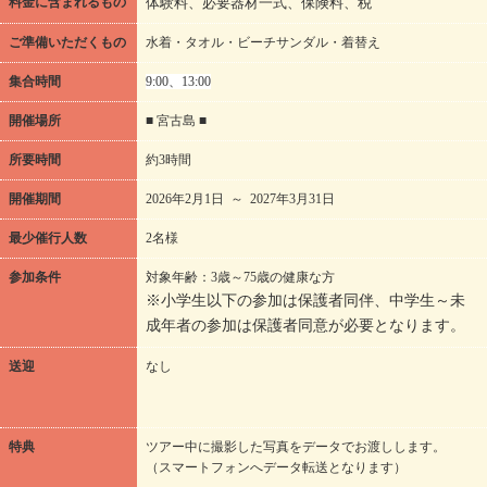
料金に含まれるもの
体験料、必要器材一式、保険料、税
ご準備いただくもの
水着・タオル・ビーチサンダル・着替え
集合時間
9:00、13:00
開催場所
■ 宮古島 ■
所要時間
約3時間
開催期間
2026年2月1日 ～ 2027年3月31日
最少催行人数
2名様
参加条件
対象年齢：3歳～75歳の健康な方
※小学生以下の参加は保護者同伴、中学生～未
成年者の参加は保護者同意が必要となります。
送迎
なし
特典
ツアー中に撮影した写真をデータでお渡しします。
（スマートフォンへデータ転送となります）