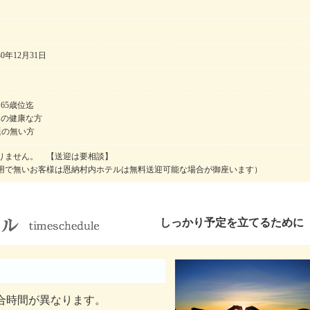
30年12月31日
65歳位迄
迄の健康な方
題の無い方
りません。 【送迎は要相談】
用で無いお客様は恩納村内ホテルは無料送迎可能な場合が御座います）
しっかり予定を立てるために
集合時間が異なります。