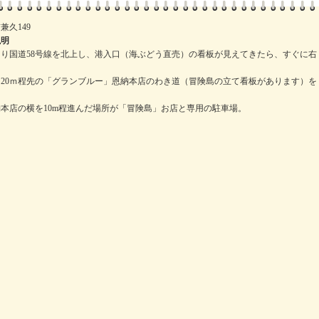
久149
説明
り国道58号線を北上し、港入口（海ぶどう直売）の看板が見えてきたら、すぐに右
20ｍ程先の「グランブルー」恩納本店のわき道（冒険島の立て看板があります）を
本店の横を10m程進んだ場所が「冒険島」お店と専用の駐車場。