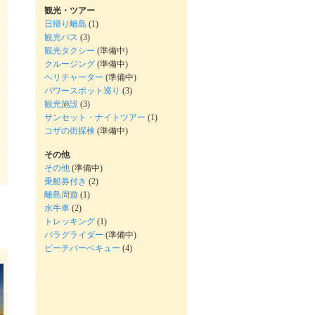
観光・ツアー
日帰り離島
(1)
観光バス
(3)
観光タクシー
(準備中)
クルージング
(準備中)
ヘリチャーター
(準備中)
パワースポット巡り
(3)
観光施設
(3)
サンセット・ナイトツアー
(1)
コザの街探検
(準備中)
その他
その他
(準備中)
乗船券付き
(2)
離島周遊
(1)
水牛車
(2)
トレッキング
(1)
パラグライダー
(準備中)
ビーチバーベキュー
(4)