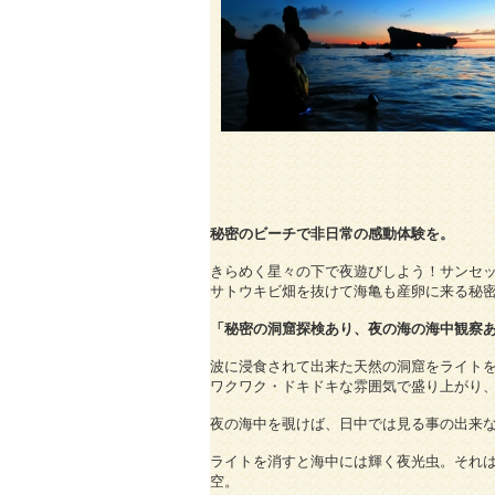
秘密のビーチで非日常の感動体験を。
きらめく星々の下で夜遊びしよう！サンセ
サトウキビ畑を抜けて海亀も産卵に来る秘
「秘密の洞窟探検あり、夜の海の海中観察
波に浸食されて出来た天然の洞窟をライト
ワクワク・ドキドキな雰囲気で盛り上がり
夜の海中を覗けば、日中では見る事の出来
ライトを消すと海中には輝く夜光虫。それ
空。