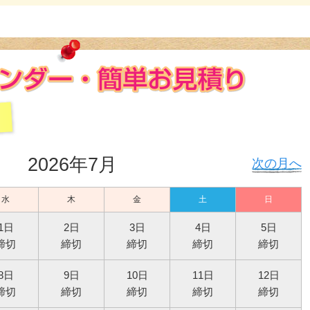
2026年7月
次の月へ
水
木
金
土
日
1日
2日
3日
4日
5日
締切
締切
締切
締切
締切
8日
9日
10日
11日
12日
締切
締切
締切
締切
締切