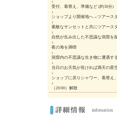
↓
受付、着替え、準備など (約30分)
↓
ショップより開催地へ→ツアースター
↓
素敵なサンセットと共にツアース
↓
自然が生み出した不思議な洞窟を
↓
夜の海を満喫
↓
洞窟内の不思議な生き物に遭遇す
↓
当日のお天気が良ければ満天の星
↓
ショップに戻りシャワー、着替え
↓
（20:00）解散