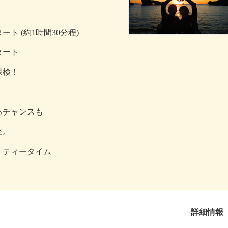
ト (約1時間30分程)
タート
探検！
るチャンスも
空。
、ティータイム
詳細情報