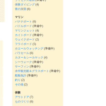
ライセンス取得
(準備中)
体験ダイビング
(4)
青の洞窟
(6)
マリン
バナナボート
(6)
パドルボード
(準備中)
マリンジェット
(4)
カイトボード
(準備中)
ウェイクボード
(2)
フライボード
(5)
ホエールウォッチング
(準備中)
パラセール
(6)
カヌー＆シーカヤック
(4)
シーウォーク
(準備中)
サーフィン
(準備中)
水中観光船＆グラスボート
(準備中)
船舶免許
(準備中)
釣り
(2)
その他
(2)
体験
アウトドア
(7)
ものづくり
(6)