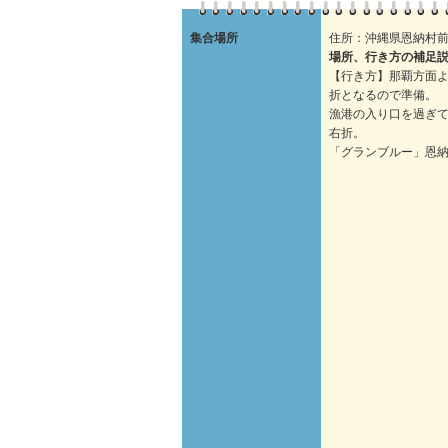
集合場所
住所：沖縄県恩納村前兼
場所、行き方の補足
【行き方】那覇方面よ
折となるので準備。
漁港の入り口を過ぎて
右折。
「グランブルー」恩納