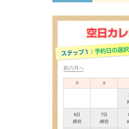
前の月へ
月
火
6日
7日
締切
締切