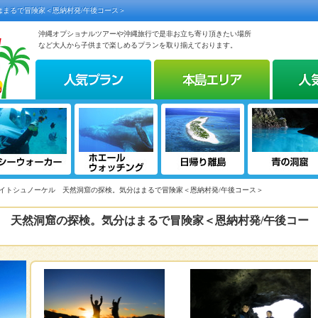
まるで冒険家＜恩納村発/午後コース＞
沖縄オプショナルツアーや沖縄旅行で是非お立ち寄り頂きたい場所
など大人から子供まで楽しめるプランを取り揃えております。
ナイトシュノーケル 天然洞窟の探検。気分はまるで冒険家＜恩納村発/午後コース＞
 天然洞窟の探検。気分はまるで冒険家＜恩納村発/午後コー