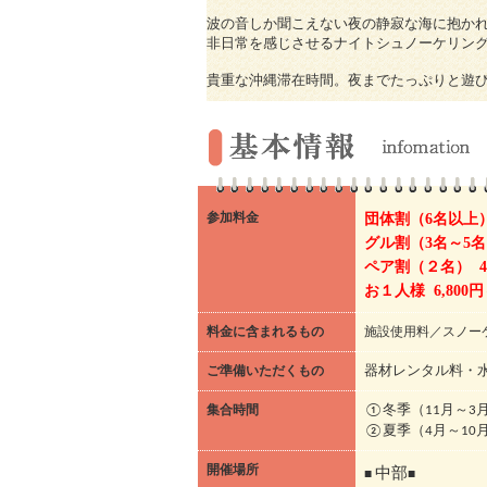
波の音しか聞こえない夜の静寂な海に抱か
非日常を感じさせるナイトシュノーケリン
貴重な沖縄滞在時間。夜までたっぷりと遊
参加料金
団体割（6名以上） 
グル割（3名～5名）
ペア割（２名） 4,
お１人様 6,800
料金に含まれるもの
施設使用料／スノー
ご準備いただくもの
器材レンタル料・
集合時間
①冬季（11月～3月
②夏季（4月～10月
開催場所
中部
■
■