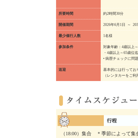
所要時間
約2時間30分
開催期間
2026年6月1日 ～ 20
最少催行人数
1名様
参加条件
対象年齢：4歳以上～
・4歳以上～65歳位
• 病歴チェックに問
送迎
基本的には行ってお
（レンタカーをご利
行程
（18:00）集合 ＊季節によって