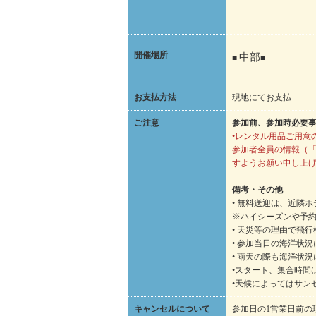
開催場所
中部
■
■
お支払方法
現地にてお支払
ご注意
参加前、参加時必要
•レンタル用品ご用意
参加者全員の情報（「
すようお願い申し上
備考・その他
• 無料送迎は、近隣
※ハイシーズンや予
• 天災等の理由で飛
• 参加当日の海洋状
• 雨天の際も海洋状
•スタート、集合時間
•天候によってはサン
キャンセルについて
参加日の1営業日前の現