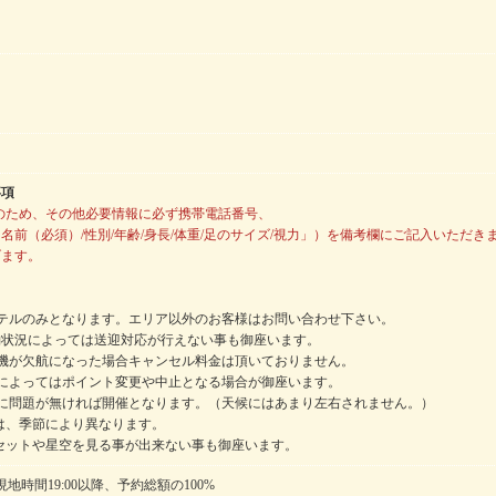
事項
のため、その他必要情報に必ず携帯電話番号、
名前（必須）/性別/年齢/身長/体重/足のサイズ/視力」）を備考欄にご記入いただき
げます。
ホテルのみとなります。エリア以外のお客様はお問い合わせ下さい。
約状況によっては送迎対応が行えない事も御座います。
行機が欠航になった場合キャンセル料金は頂いておりません。
況によってはポイント変更や中止となる場合が御座います。
況に問題が無ければ開催となります。（天候にはあまり左右されません。）
は、季節により異なります。
セットや星空を見る事が出来ない事も御座います。
地時間19:00以降、予約総額の100%