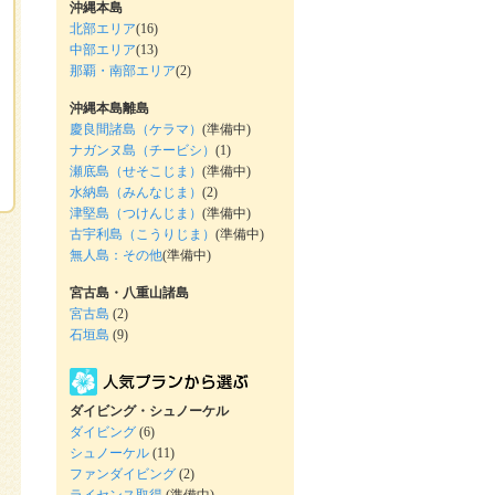
沖縄本島
北部エリア
(16)
中部エリア
(13)
那覇・南部エリア
(2)
沖縄本島離島
慶良間諸島（ケラマ）
(準備中)
ナガンヌ島（チービシ）
(1)
瀬底島（せそこじま）
(準備中)
水納島（みんなじま）
(2)
津堅島（つけんじま）
(準備中)
古宇利島（こうりじま）
(準備中)
無人島：その他
(準備中)
宮古島・八重山諸島
宮古島
(2)
石垣島
(9)
ダイビング・シュノーケル
ダイビング
(6)
シュノーケル
(11)
ファンダイビング
(2)