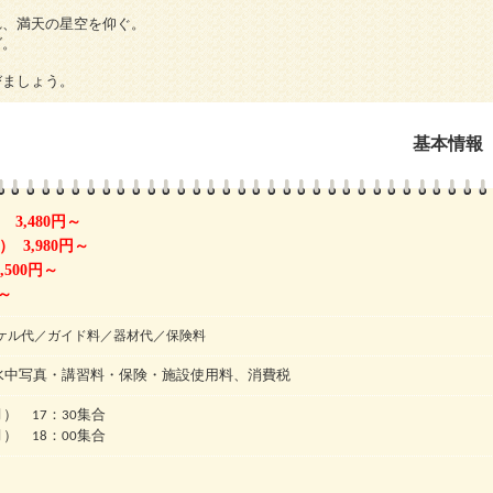
れ、満天の星空を仰ぐ。
グ。
びましょう。
基本情報
3,480円～
 3,980円～
500円～
円～
ケル代／ガイド料／器材代／保険料
水中写真・講習料・保険・施設使用料、消費税
） 17：30集合
） 18：00集合