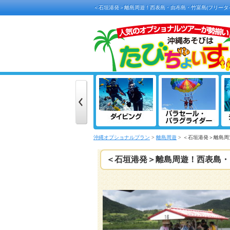
＜石垣港発＞離島周遊！西表島・由布島・竹富島(フリータ
沖縄オプショナルプラン
>
離島周遊
> ＜石垣港発＞離島
＜石垣港発＞離島周遊！西表島・