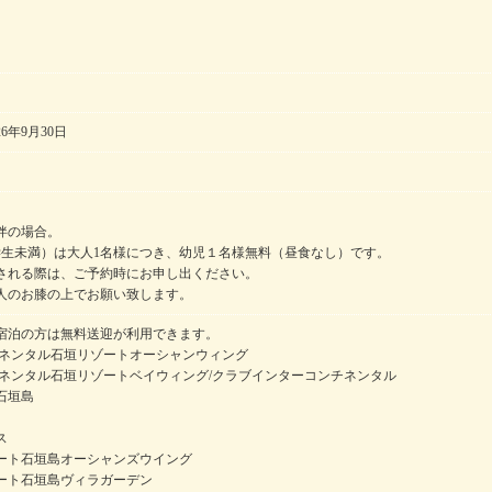
26年9月30日
伴の場合。
学生未満）は大人1名様につき、幼児１名様無料（昼食なし）です。
される際は、ご予約時にお申し出ください。
人のお膝の上でお願い致します。
宿泊の方は無料送迎が利用できます。
チネンタル石垣リゾートオーシャンウィング
チネンタル石垣リゾートベイウィング/クラブインターコンチネンタル
石垣島
ス
ート石垣島オーシャンズウイング
ート石垣島ヴィラガーデン