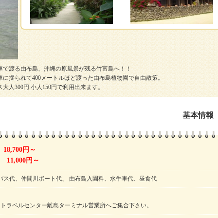
車で渡る由布島、沖縄の原風景が残る竹富島へ！！
に揺られて400メートルほど渡った由布島植物園で自由散策。
人300円 小人150円で利用出来ます。
基本情報
18,700円～
11,000円～
バス代、仲間川ボート代、 由布島入園料、水牛車代、昼食代
垣島トラベルセンター離島ターミナル営業所へご集合下さい。