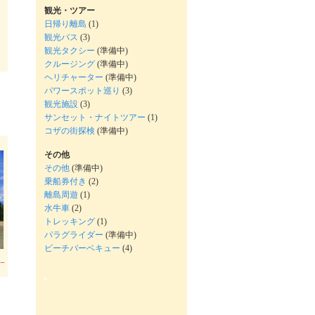
観光・ツアー
日帰り離島
(1)
観光バス
(3)
観光タクシー
(準備中)
クルージング
(準備中)
ヘリチャーター
(準備中)
パワースポット巡り
(3)
観光施設
(3)
サンセット・ナイトツアー
(1)
コザの街探検
(準備中)
その他
その他
(準備中)
乗船券付き
(2)
離島周遊
(1)
水牛車
(2)
トレッキング
(1)
パラグライダー
(準備中)
ビーチバーベキュー
(4)