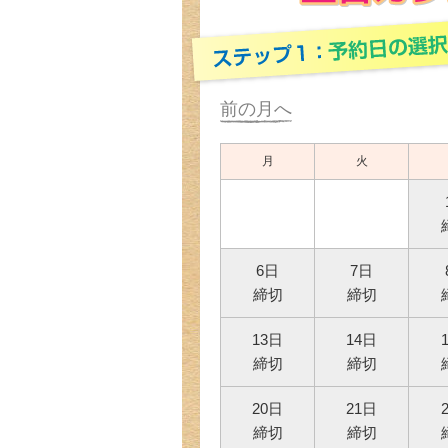
前の月へ
月
火
6日
7日
締切
締切
13日
14日
締切
締切
20日
21日
締切
締切