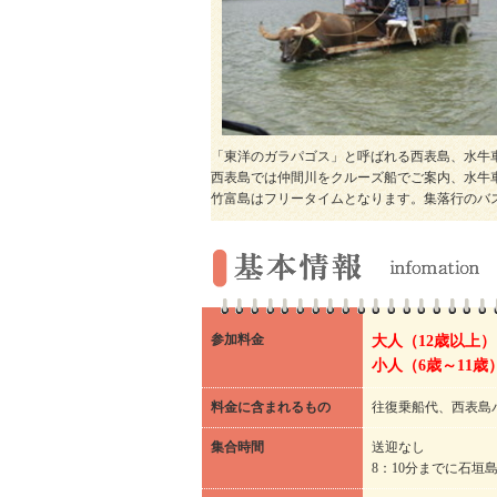
「東洋のガラパゴス」と呼ばれる西表島、水牛
西表島では仲間川をクルーズ船でご案内、水牛車
竹富島はフリータイムとなります。集落行のバス大
参加料金
大人（12歳以上） 
小人（6歳～11歳） 
料金に含まれるもの
往復乗船代、西表島
集合時間
送迎なし
8：10分までに石