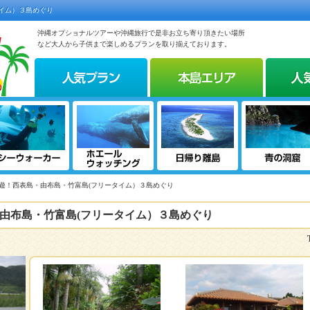
イム）３島めぐり
沖縄オプショナルツアーや沖縄旅行で是非お立ち寄り頂きたい場所
など大人から子供まで楽しめるプランを取り揃えております。
周遊！西表島・由布島・竹富島(フリータイム）３島めぐり
由布島・竹富島(フリータイム）３島めぐり