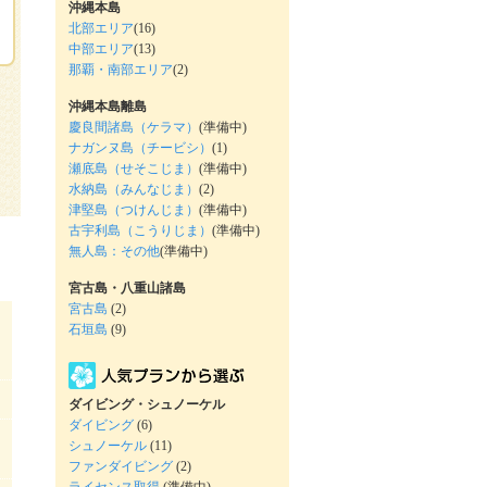
沖縄本島
北部エリア
(16)
中部エリア
(13)
那覇・南部エリア
(2)
沖縄本島離島
慶良間諸島（ケラマ）
(準備中)
ナガンヌ島（チービシ）
(1)
瀬底島（せそこじま）
(準備中)
水納島（みんなじま）
(2)
津堅島（つけんじま）
(準備中)
古宇利島（こうりじま）
(準備中)
無人島：その他
(準備中)
宮古島・八重山諸島
宮古島
(2)
石垣島
(9)
ダイビング・シュノーケル
ダイビング
(6)
シュノーケル
(11)
ファンダイビング
(2)