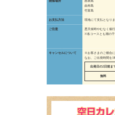
開催場所
西表島
由布島
竹富島
お支払方法
現地にて支払となり
ご注意
悪天候時やむなく催
※各コースとも潮の
キャンセルについて
※お客さまのご都合
なお、ご出発時間を1
出発日の2日前ま
無料