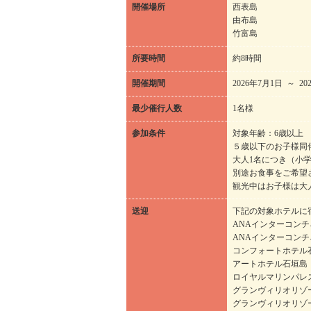
開催場所
西表島
由布島
竹富島
所要時間
約8時間
開催期間
2026年7月1日 ～ 20
最少催行人数
1名様
参加条件
対象年齢：6歳以上
５歳以下のお子様同
大人1名につき（小
別途お食事をご希望
観光中はお子様は大
送迎
下記の対象ホテルに
ANAインターコン
ANAインターコン
コンフォートホテル
アートホテル石垣島
ロイヤルマリンパレ
グランヴィリオリゾ
グランヴィリオリゾ