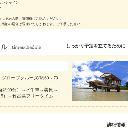
サンシャイン
ト
合は予約の際、質問欄にご記入ください。
ご宿泊の場合は送迎いたしかねます。ご了承ください。
しっかり予定を立てるために
ングローブクルーズ(約60～70
食約90分）→水牛車→美原→
15:15）→竹富島フリータイム
詳細情報