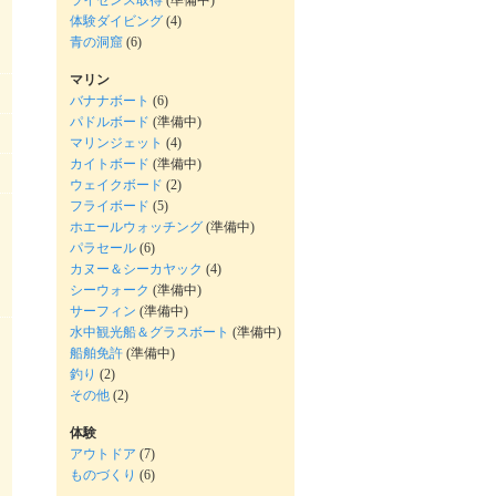
ライセンス取得
(準備中)
体験ダイビング
(4)
青の洞窟
(6)
マリン
バナナボート
(6)
パドルボード
(準備中)
マリンジェット
(4)
カイトボード
(準備中)
ウェイクボード
(2)
フライボード
(5)
ホエールウォッチング
(準備中)
パラセール
(6)
カヌー＆シーカヤック
(4)
シーウォーク
(準備中)
サーフィン
(準備中)
水中観光船＆グラスボート
(準備中)
船舶免許
(準備中)
釣り
(2)
その他
(2)
体験
アウトドア
(7)
ものづくり
(6)