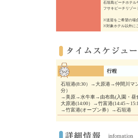
石垣島ビーチホテル
フサキビーチリゾー
※送迎をご希望の場
※対象ホテル以外に
行程
石垣港(8:30）→大原港→仲間川マ
分）
→美原→水牛車→由布島(入園・昼
大原港(14:00）→竹富港(14:45～
→竹富港(オープン券）→石垣港