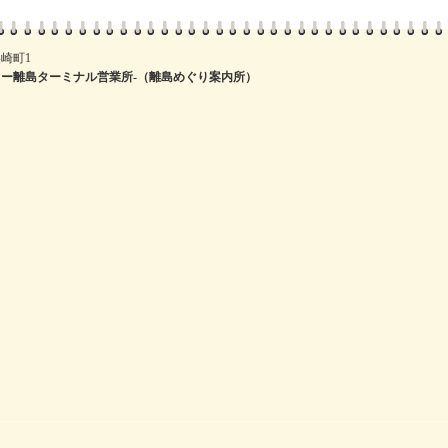
崎町1
ー離島ターミナル営業所-（離島めぐり案内所）