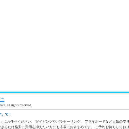
いて
l rights reserved.
す」で！
す」にお任せください。
ダイビング
や
パラセーリング
、
フライボード
など人気の
マ
できるだけ格安に費用を抑えたい方にも非常におすすめです。 ご予約お待ちしてお