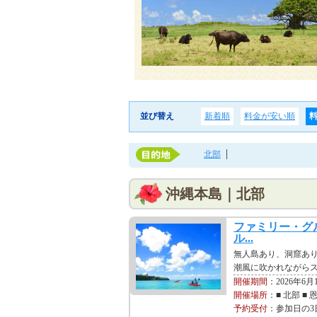
並び替え
新着順
料金が安い順
北部
沖縄本島｜北部
ファミリー・グ
ル...
無人島あり、洞窟あ
潮風に吹かれながらス
開催期間
：2026年6月
開催場所
：■ 北部 ■ 
予約受付
：参加日の3