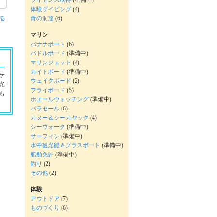
ライセンス取得
(準備中)
体験ダイビング
(4)
青の洞窟
(6)
る
マリン
バナナボート
(6)
パドルボード
(準備中)
マリンジェット
(4)
カイトボード
(準備中)
ケ
ウェイクボード
(2)
光
フライボード
(5)
も
ホエールウォッチング
(準備中)
パラセール
(6)
カヌー＆シーカヤック
(4)
シーウォーク
(準備中)
サーフィン
(準備中)
水中観光船＆グラスボート
(準備中)
船舶免許
(準備中)
釣り
(2)
その他
(2)
体験
アウトドア
(7)
ものづくり
(6)