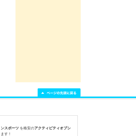
リンスポーツ
を
格安
の
アクティビティオプシ
ります！