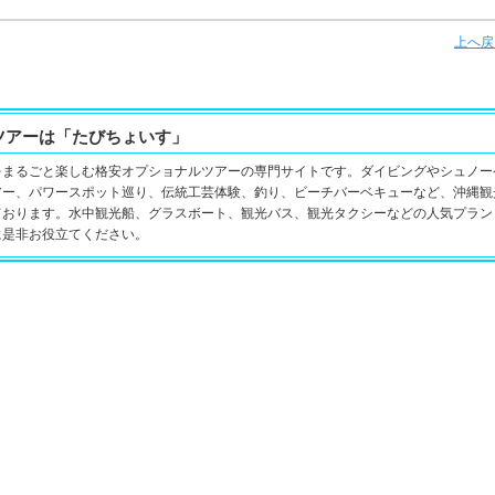
上へ戻
ツアーは「たびちょいす」
をまるごと楽しむ格安オプショナルツアーの専門サイトです。ダイビングやシュノー
アー、パワースポット巡り、伝統工芸体験、釣り、ビーチバーベキューなど、沖縄観
ております。水中観光船、グラスボート、観光バス、観光タクシーなどの人気プラン
に是非お役立てください。