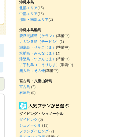
沖縄本島
北部エリア
(16)
中部エリア
(13)
那覇・南部エリア
(2)
沖縄本島離島
慶良間諸島（ケラマ）
(準備中)
ナガンヌ島（チービシ）
(1)
瀬底島（せそこじま）
(準備中)
水納島（みんなじま）
(2)
津堅島（つけんじま）
(準備中)
古宇利島（こうりじま）
(準備中)
無人島：その他
(準備中)
宮古島・八重山諸島
宮古島
(2)
石垣島
(9)
ダイビング・シュノーケル
ダイビング
(6)
シュノーケル
(11)
ファンダイビング
(2)