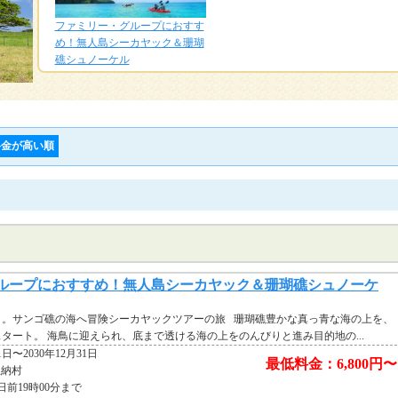
ファミリー・グループにおすす
め！無人島シーカヤック＆珊瑚
礁シュノーケル
料金が高い順
ループにおすすめ！無人島シーカヤック＆珊瑚礁シュノーケ
り。サンゴ礁の海へ冒険シーカヤックツアーの旅 珊瑚礁豊かな真っ青な海の上を、
タート。 海鳥に迎えられ、底まで透ける海の上をのんびりと進み目的地の...
1日〜2030年12月31日
最低料金：6,800円〜
恩納村
日前19時00分まで