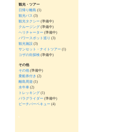
観光・ツアー
日帰り離島
(1)
観光バス
(3)
観光タクシー
(準備中)
クルージング
(準備中)
ヘリチャーター
(準備中)
パワースポット巡り
(3)
観光施設
(3)
サンセット・ナイトツアー
(1)
コザの街探検
(準備中)
その他
その他
(準備中)
乗船券付き
(2)
離島周遊
(1)
水牛車
(2)
トレッキング
(1)
パラグライダー
(準備中)
ビーチバーベキュー
(4)