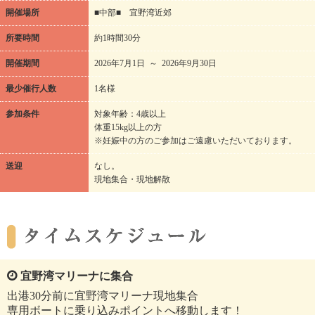
開催場所
■中部■ 宜野湾近郊
所要時間
約1時間30分
開催期間
2026年7月1日 ～ 2026年9月30日
最少催行人数
1名様
参加条件
対象年齢：4歳以上
体重15kg以上の方
※妊娠中の方のご参加はご遠慮いただいております。
送迎
なし。
現地集合・現地解散
宜野湾マリーナに集合
出港30分前に宜野湾マリーナ現地集合
専用ボートに乗り込みポイントへ移動します！