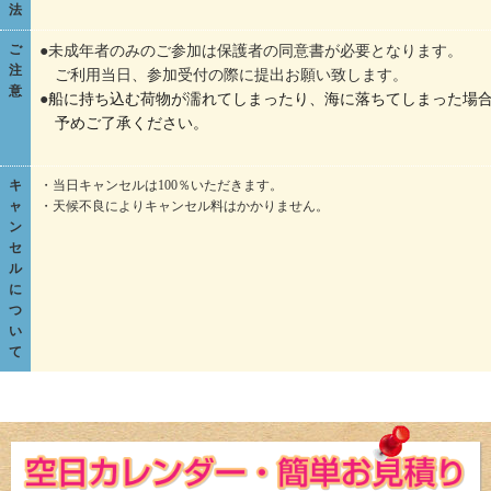
法
ご
●未成年者のみのご参加は保護者の同意書が必要となります。
注
ご利用当日、参加受付の際に提出お願い致します。
意
●
船に持ち込む荷物が濡れてしまったり、海に落ちてしまった場
予めご了承ください。
キ
・当日キャンセルは100％いただきます。
ャ
・天候不良によりキャンセル料はかかりません。
ン
セ
ル
に
つ
い
て