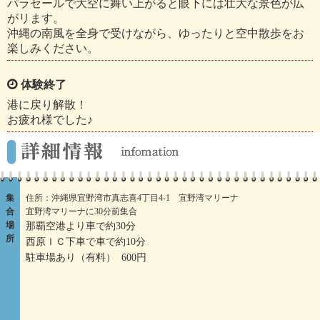
パラセールで大空に舞い上がると眼下には壮大な景色が広
がリます。
沖縄の南風を全身で受けながら、ゆったりと空中散歩をお
楽しみください。
体験終了
港に戻り解散！
お疲れ様でした♪
集
住所：沖縄県宜野湾市真志喜4丁目4-1 宜野湾マリーナ
合
宜野湾マリーナに30分前集合
場
那覇空港より車で約30分
所
西原ＩＣ下車で車で約10分
駐車場あり（有料） 600円