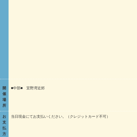
開
■中部■ 宜野湾近郊
催
場
所
お
当日現金にてお支払いください。（クレジットカード不可）
支
払
方