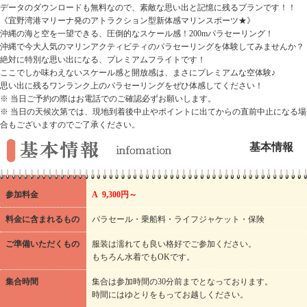
データのダウンロードも無料なので、素敵な思い出と記憶に残るプランです！！
《宜野湾港マリーナ発のアトラクション型新体感マリンスポーツ★》
沖縄の海と空を一望できる、圧倒的なスケール感！200mパラセーリング！
沖縄で今大人気のマリンアクティビティのパラセーリングを体験してみませんか？
絶対に特別な思い出になる、プレミアムフライトです！
ここでしか味わえないスケール感と開放感は、まさにプレミアムな空体験♪
思い出に残るワンランク上のパラセーリングをぜひ体感してください！
※ 当日ご予約の際はお電話でのご確認必ずお願いします。
※ 当日の天候次第では、現地到着後中止やポイントに出てからの直前中止になる場
合もございますのでご了承ください。
基本情報
参加料金
A 9,300円～
料金に含まれるもの
パラセール・乗船料・ライフジャケット・保険
ご準備いただくもの
服装は濡れても良い格好でご参加ください。
もちろん水着でもOKです。
集合時間
集合は参加時間の30分前までとなっております。
時間にはゆとりをもってお越しください。