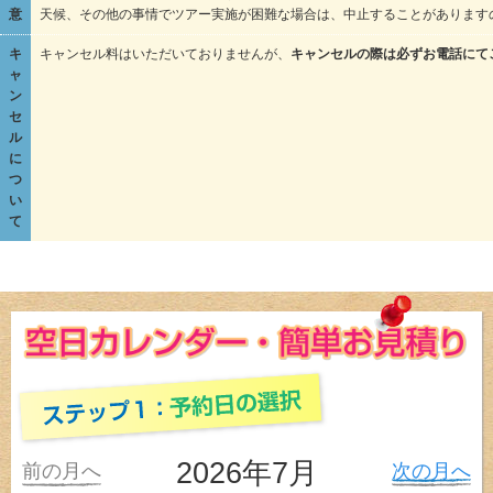
意
天候、その他の事情でツアー実施が困難な場合は、中止することがあります
キ
キャンセル料はいただいておりませんが、
キャンセルの際は必ずお電話にて
ャ
ン
セ
ル
に
つ
い
て
2026年7月
前の月へ
次の月へ