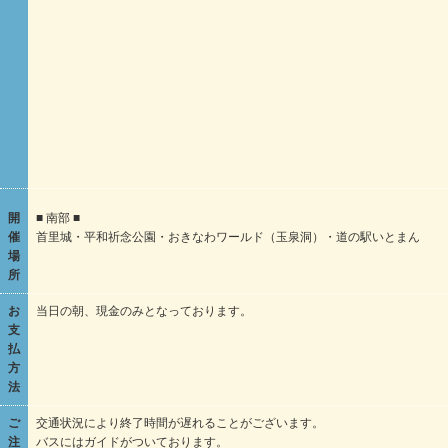
開
■ 南部 ■
催
首里城・平和祈念公園・おきなわワールド（玉泉洞）・道の駅いとまん
場
所
お
当日の朝、現金のみとなっております。
支
払
方
法
ご
交通状況により終了時間が遅れることがございます。
注
バスにはガイドがついております。