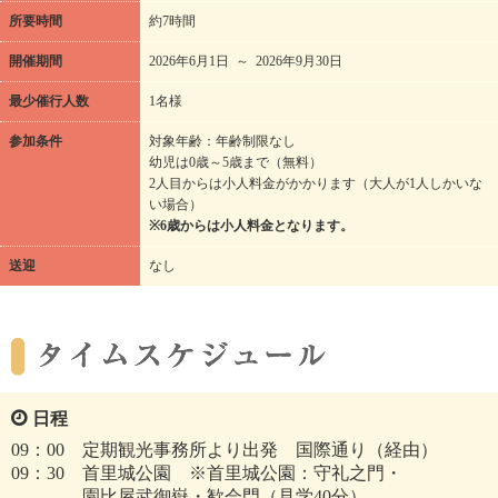
所要時間
約7時間
開催期間
2026年6月1日 ～ 2026年9月30日
最少催行人数
1名様
参加条件
対象年齢：年齢制限なし
幼児は0歳～5歳まで（無料）
2人目からは小人料金がかかります（大人が1人しかいな
い場合）
※6歳からは小人料金となります。
送迎
なし
日程
09：00 定期観光事務所より出発 国際通り（経由）
09：30 首里城公園 ※首里城公園：守礼之門・
園比屋武御嶽・歓会門（見学40分）