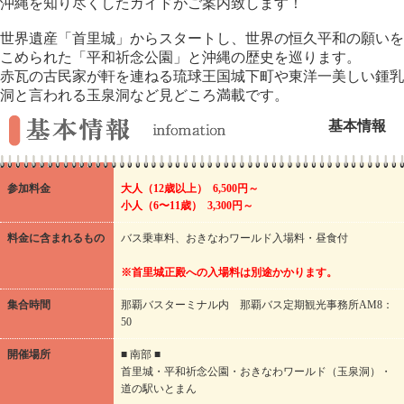
沖縄を知り尽くしたガイドがご案内致します！
世界遺産「首里城」からスタートし、世界の恒久平和の願いを
こめられた「平和祈念公園」と沖縄の歴史を巡ります。
赤瓦の古民家が軒を連ねる琉球王国城下町や東洋一美しい鍾乳
洞と言われる玉泉洞など見どころ満載です。
基本情報
参加料金
大人（12歳以上） 6,500円～
小人（6〜11歳） 3,300円～
料金に含まれるもの
バス乗車料、おきなわワールド入場料・昼食付
※首里城正殿への入場料は別途かかります。
集合時間
那覇バスターミナル内 那覇バス定期観光事務所AM8：
50
開催場所
■ 南部 ■
首里城・平和祈念公園・おきなわワールド（玉泉洞）・
道の駅いとまん