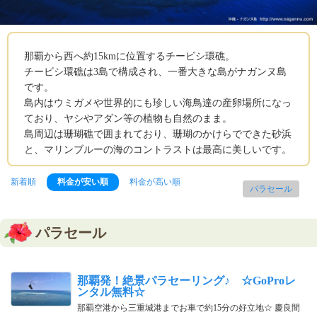
那覇から西へ約15kmに位置するチービシ環礁。
チービシ環礁は3島で構成され、一番大きな島がナガンヌ島
です。
島内はウミガメや世界的にも珍しい海鳥達の産卵場所になっ
ており、ヤシやアダン等の植物も自然のまま。
島周辺は珊瑚礁で囲まれており、珊瑚のかけらでできた砂浜
と、マリンブルーの海のコントラストは最高に美しいです。
新着順
料金が安い順
料金が高い順
パラセール
パラセール
那覇発！絶景パラセーリング♪ ☆GoProレ
ンタル無料☆
那覇空港から三重城港までお車で約15分の好立地☆ 慶良間