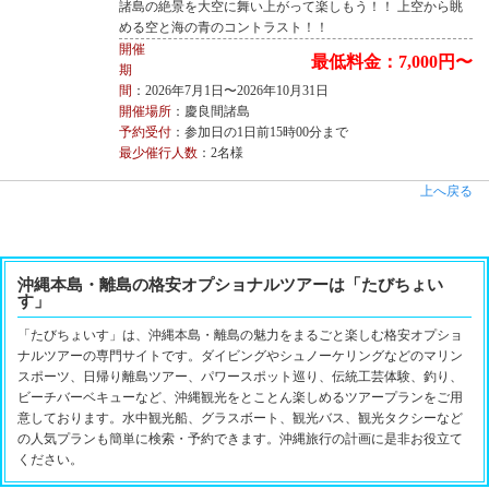
諸島の絶景を大空に舞い上がって楽しもう！！ 上空から眺
める空と海の青のコントラスト！！
開催
最低料金：7,000円〜
期
間
：2026年7月1日〜2026年10月31日
開催場所
：慶良間諸島
予約受付
：参加日の1日前15時00分まで
最少催行人数
：2名様
上へ戻る
沖縄本島・離島の格安オプショナルツアーは「たびちょい
す」
「たびちょいす」は、沖縄本島・離島の魅力をまるごと楽しむ格安オプショ
ナルツアーの専門サイトです。ダイビングやシュノーケリングなどのマリン
スポーツ、日帰り離島ツアー、パワースポット巡り、伝統工芸体験、釣り、
ビーチバーベキューなど、沖縄観光をとことん楽しめるツアープランをご用
意しております。水中観光船、グラスボート、観光バス、観光タクシーなど
の人気プランも簡単に検索・予約できます。沖縄旅行の計画に是非お役立て
ください。