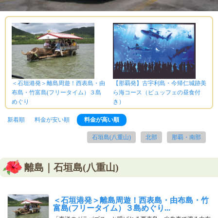
＜石垣港発＞離島周遊！西表島・由
【那覇発】古宇利島・今帰仁城跡美
布島・竹富島(フリータイム）３島
ら海コース（ビュッフェの昼食付
めぐり
き）
新着順
料金が安い順
料金が高い順
石垣島(八重山)
北部
那覇・南部
離島｜石垣島(八重山)
＜石垣港発＞離島周遊！西表島・由布島・竹
富島(フリータイム）３島めぐり...