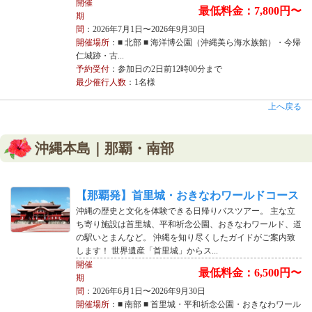
開催
最低料金：7,800円〜
期
間
：2026年7月1日〜2026年9月30日
開催場所
：■ 北部 ■ 海洋博公園（沖縄美ら海水族館）・今帰
仁城跡・古...
予約受付
：参加日の2日前12時00分まで
最少催行人数
：1名様
上へ戻る
沖縄本島｜那覇・南部
【那覇発】首里城・おきなわワールドコース
沖縄の歴史と文化を体験できる日帰りバスツアー。 主な立
ち寄り施設は首里城、平和祈念公園、おきなわワールド、道
の駅いとまんなど。 沖縄を知り尽くしたガイドがご案内致
します！ 世界遺産「首里城」からス...
開催
最低料金：6,500円〜
期
間
：2026年6月1日〜2026年9月30日
開催場所
：■ 南部 ■ 首里城・平和祈念公園・おきなわワール