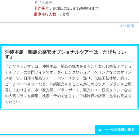
ド（玉泉洞...
予約受付
：参加日の2日前12時00分まで
最少催行人数
：1名様
上へ戻る
沖縄本島・離島の格安オプショナルツアーは「たびちょい
す」
「たびちょいす」は、沖縄本島・離島の魅力をまるごと楽しむ格安オプショ
ナルツアーの専門サイトです。ダイビングやシュノーケリングなどのマリン
スポーツ、日帰り離島ツアー、パワースポット巡り、伝統工芸体験、釣り、
ビーチバーベキューなど、沖縄観光をとことん楽しめるツアープランをご用
意しております。水中観光船、グラスボート、観光バス、観光タクシーなど
の人気プランも簡単に検索・予約できます。沖縄旅行の計画に是非お役立て
ください。