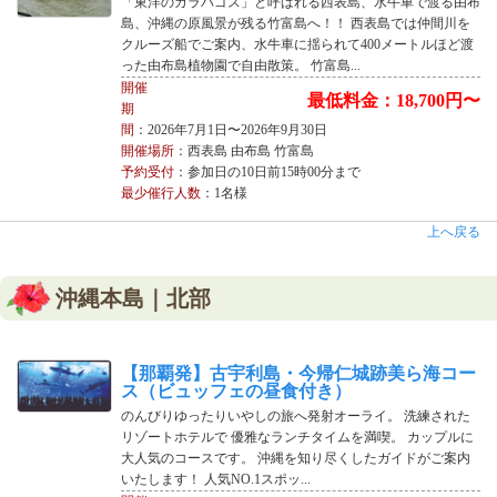
「東洋のガラパゴス」と呼ばれる西表島、水牛車で渡る由布
島、沖縄の原風景が残る竹富島へ！！ 西表島では仲間川を
クルーズ船でご案内、水牛車に揺られて400メートルほど渡
った由布島植物園で自由散策。 竹富島...
開催
最低料金：18,700円〜
期
間
：2026年7月1日〜2026年9月30日
開催場所
：西表島 由布島 竹富島
予約受付
：参加日の10日前15時00分まで
最少催行人数
：1名様
上へ戻る
沖縄本島｜北部
【那覇発】古宇利島・今帰仁城跡美ら海コー
ス（ビュッフェの昼食付き）
のんびりゆったりいやしの旅へ発射オーライ。 洗練された
リゾートホテルで 優雅なランチタイムを満喫。 カップルに
大人気のコースです。 沖縄を知り尽くしたガイドがご案内
いたします！ 人気NO.1スポッ...